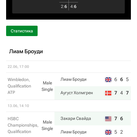
2
:
6
4
:
6
Статистика
Лиам Броуди
22.06, 17:00
6
6
5
Лиам Броуди
Wimbledon,
Male
Qualification
Single
ATP
7
4
7
Аугуст Холмгрен
13.06, 14:10
7
6
Закари Свайда
HSBC
Male
Championships,
Single
Qualification
5
2
Лиам Броуди