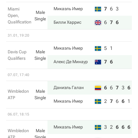
7
6
3
Микаэль Имер
Miami
Male
Open,
Single
Qualification
6
7
6
Билли Харрис
31.01, 19:20
5
1
Микаэль Имер
Davis Cup
Male
Qualifiers
Single
7
6
Алекс Де Минаур
07.07, 17:40
6
6
7
3
6
Даниэль Галан
Wimbledon
Male
ATP
Single
2
7
6
6
1
Микаэль Имер
06.07, 18:15
3
2
6
6
6
Микаэль Имер
Wimbledon
Male
ATP
Single