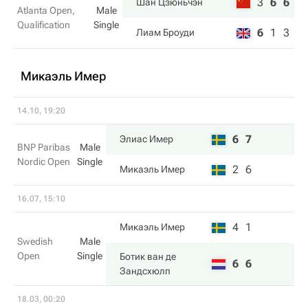
3
6
6
Шан Цзюньчэн
Atlanta Open,
Male
Qualification
Single
6
1
3
Лиам Броуди
Микаэль Имер
14.10, 19:20
6
7
Элиас Имер
BNP Paribas
Male
Nordic Open
Single
2
6
Микаэль Имер
16.07, 15:10
4
1
Микаэль Имер
Swedish
Male
Open
Single
Ботик ван де
6
6
Зандсхюлп
18.03, 00:20