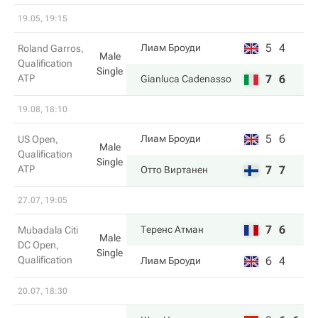
19.05, 19:15
5
4
Лиам Броуди
Roland Garros,
Male
Qualification
Single
ATP
7
6
Gianluca Cadenasso
19.08, 18:10
5
6
Лиам Броуди
US Open,
Male
Qualification
Single
ATP
7
7
Отто Виртанен
27.07, 19:05
7
6
Теренс Атман
Mubadala Citi
Male
DC Open,
Single
Qualification
6
4
Лиам Броуди
20.07, 18:30