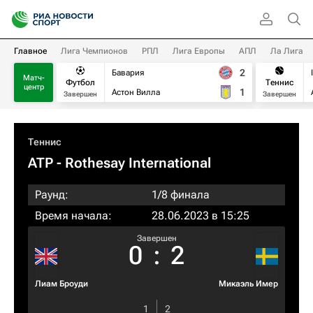
Главное
Лига Чемпионов
РПЛ
Лига Европы
АПЛ
Ла Лига
2
Бавария
Матч-
Футбол
Теннис
центр
1
Астон Вилла
Завершен
Завершен
Теннис
ATP
- Rothesay International
Раунд:
1/8 финала
Время начала:
28.06.2023 в 15:25
Завершен
0
:
2
Лиам Броуди
Микаэль Имер
1
2