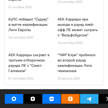
24 сентября 2020
01 октября 2020
КуПС победил "Судуву"
АЕК Карреры при
в матче квалификации
выходе в раунд плей-
Лиги Европы
офф ЛЕ может сыграть
с "Вольфсбургом"
24 сентября 2020
18 сентября 2020
АЕК Карреры сыграет в
"ЧФР Клуж" пробился
третьем отборочном
во второй раунд
раунде ЛЕ с "Санкт-
квалификации Лиги
Галленом"
чемпионов
01 сентября 2020
20 августа 2020