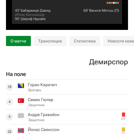
43‎’‎
Бабаджиде Давид
68‎’‎
Василе Могош
(П)
(
Юнес Бельханда
)
90‎’‎
Шериф Ндиайе
О матче
Трансляция
Статистика
Новости ком
Демирспор
На поле
Горан Карачич
18
Вратарь
Семих Гюлер
4
Защитник
Андре Гравийон
5
63‎’‎
Защитник
Йонас Свенссон
22
21‎’‎