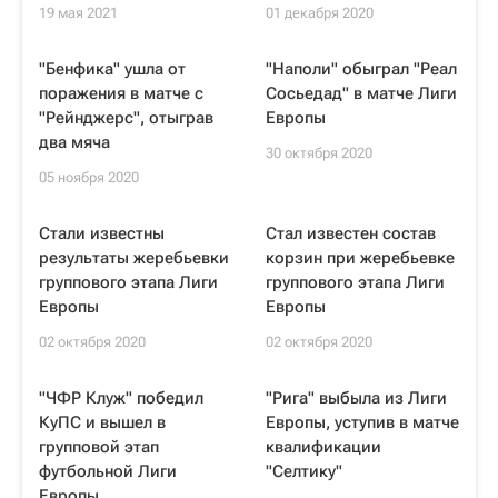
19 мая 2021
01 декабря 2020
"Бенфика" ушла от
"Наполи" обыграл "Реал
поражения в матче с
Сосьедад" в матче Лиги
"Рейнджерс", отыграв
Европы
два мяча
30 октября 2020
05 ноября 2020
Стали известны
Стал известен состав
результаты жеребьевки
корзин при жеребьевке
группового этапа Лиги
группового этапа Лиги
Европы
Европы
02 октября 2020
02 октября 2020
"ЧФР Клуж" победил
"Рига" выбыла из Лиги
КуПС и вышел в
Европы, уступив в матче
групповой этап
квалификации
футбольной Лиги
"Селтику"
Европы