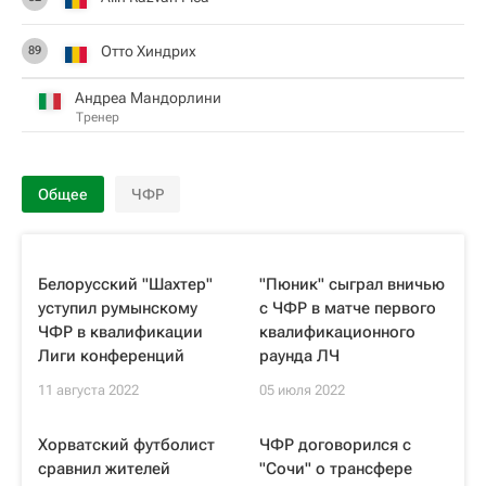
Отто Хиндрих
89
Андреа Мандорлини
Тренер
Общее
ЧФР
Белорусский "Шахтер"
"Пюник" сыграл вничью
уступил румынскому
с ЧФР в матче первого
ЧФР в квалификации
квалификационного
Лиги конференций
раунда ЛЧ
11 августа 2022
05 июля 2022
Хорватский футболист
ЧФР договорился с
сравнил жителей
"Сочи" о трансфере