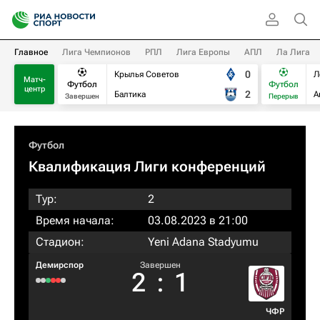
Главное
Лига Чемпионов
РПЛ
Лига Европы
АПЛ
Ла Лига
0
Крылья Советов
Л
Матч-
Футбол
Футбол
центр
2
Балтика
А
Завершен
Перерыв
Футбол
Квалификация Лиги конференций
Тур:
2
Время начала:
03.08.2023 в 21:00
Стадион:
Yeni Adana Stadyumu
Демирспор
Завершен
2
:
1
ЧФР