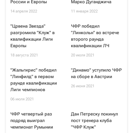
России и Европы
Марко Дуганджича
14 апреля 2022
11 января 2022
"Црвена Звезда"
ЧФР победил
разгромила "Клуж" в
"Линкольн" во встрече
квалификации Лиги
второго раунда
Европы
квалификации ЛЧ
18 августа 2021
20 июля 2021
"Жальгирис" победил
"Динамо" уступило ЧФР
"Линфилд" в первом
на сборе в Австрии
раунде квалификации
26 июня 2021
Лиги чемпионов
06 июля 2021
ЧФР четвертый раз
Дан Петреску покинул
подряд выиграл
пост тренера клуба
чемпионат Румынии
"ЧФР Клуж"