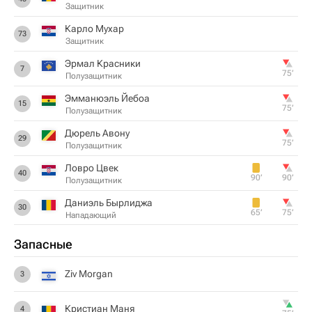
Защитник
Карло Мухар
73
Защитник
Эрмал Красники
7
75‎’‎
Полузащитник
Эмманюэль Йебоа
15
75‎’‎
Полузащитник
Дюрель Авону
29
75‎’‎
Полузащитник
Ловро Цвек
40
90‎’‎
90‎’‎
Полузащитник
Даниэль Бырлиджа
30
65‎’‎
75‎’‎
Нападающий
Запасные
Ziv Morgan
3
Кристиан Маня
4