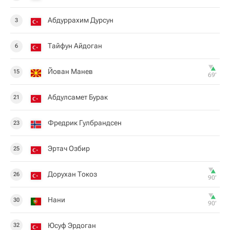
Абдуррахим Дурсун
3
Тайфун Айдоган
6
Йован Манев
15
69‎’‎
Абдулсамет Бурак
21
Фредрик Гулбрандсен
23
Эртач Озбир
25
Дорухан Токоз
26
90‎’‎
Нани
30
90‎’‎
Юсуф Эрдоган
32