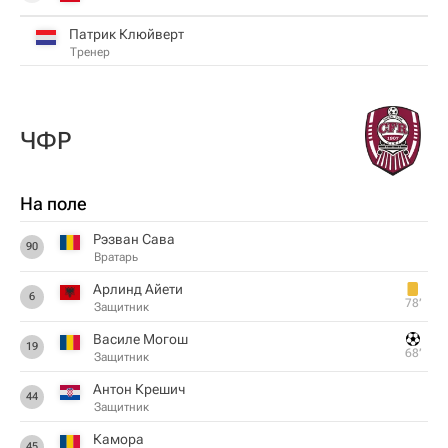
Патрик Клюйверт
Тренер
ЧФР
На поле
Рэзван Сава
90
Вратарь
Арлинд Айети
6
78‎’‎
Защитник
Василе Могош
19
68‎’‎
Защитник
Антон Крешич
44
Защитник
Камора
45