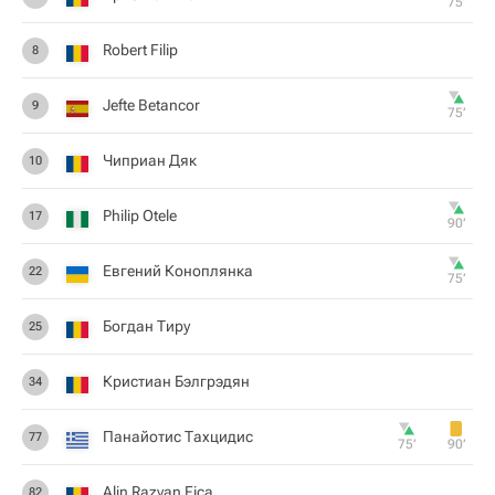
75‎’‎
Robert Filip
8
Jefte Betancor
9
75‎’‎
Чиприан Дяк
10
Philip Otele
17
90‎’‎
Евгений Коноплянка
22
75‎’‎
Богдан Тиру
25
Кристиан Бэлгрэдян
34
Панайотис Тахцидис
77
75‎’‎
90‎’‎
Alin Razvan Fica
82