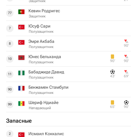
Защитник
Кевин Родригес
77
Защитник
Юсуф Сари
7
Полузащитник
Эмре Акбаба
8
90‎’‎
Полузащитник
Юнес Бельханда
10
90‎’‎
90‎’‎
Полузащитник
Бабаджиде Давид
11
43‎’‎
69‎’‎
Полузащитник
Бенжамен Стамбули
90
Полузащитник
Шериф Ндиайе
99
65‎’‎
90‎’‎
Нападающий
Запасные
Исмаил Коккалис
2