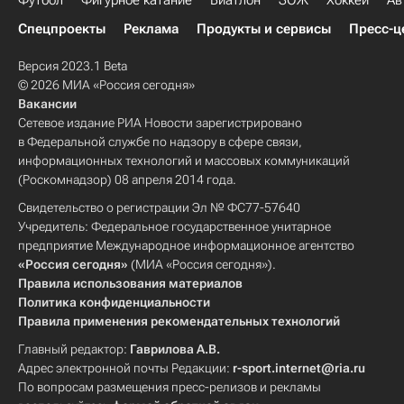
Футбол
Фигурное катание
Биатлон
ЗОЖ
Хоккей
Ав
Спецпроекты
Реклама
Продукты и сервисы
Пресс-ц
Версия 2023.1 Beta
© 2026 МИА «Россия сегодня»
Вакансии
Сетевое издание РИА Новости зарегистрировано
в Федеральной службе по надзору в сфере связи,
информационных технологий и массовых коммуникаций
(Роскомнадзор) 08 апреля 2014 года.
Свидетельство о регистрации Эл № ФС77-57640
Учредитель: Федеральное государственное унитарное
предприятие Международное информационное агентство
«Россия сегодня»
(МИА «Россия сегодня»).
Правила использования материалов
Политика конфиденциальности
Правила применения рекомендательных технологий
Главный редактор:
Гаврилова А.В.
Адрес электронной почты Редакции:
r-sport.internet@ria.ru
По вопросам размещения пресс-релизов и рекламы