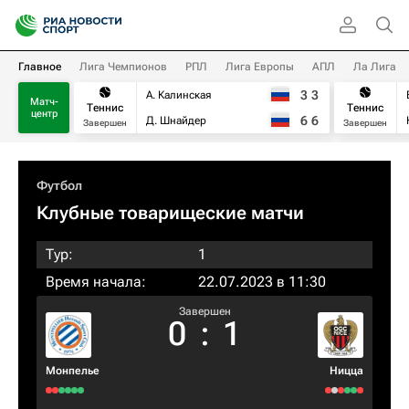
Главное
Лига Чемпионов
РПЛ
Лига Европы
АПЛ
Ла Лига
3
3
А. Калинская
Матч-
Теннис
Теннис
центр
6
6
Д. Шнайдер
Завершен
Завершен
Футбол
Клубные товарищеские матчи
Тур:
1
Время начала:
22.07.2023 в 11:30
Завершен
0
:
1
Монпелье
Ницца