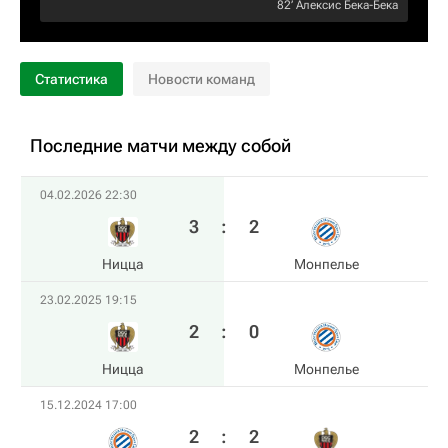
82‎’‎
Алексис Бека-Бека
Статистика
Новости команд
Последние матчи между собой
04.02.2026 22:30
3
:
2
Ницца
Монпелье
23.02.2025 19:15
2
:
0
Ницца
Монпелье
15.12.2024 17:00
2
:
2