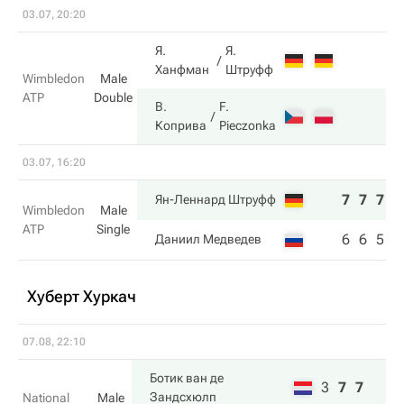
03.07, 20:20
Я.
Я.
Ханфман
Штруфф
Wimbledon
Male
ATP
Double
В.
F.
Коприва
Pieczonka
03.07, 16:20
7
7
7
Ян-Леннард Штруфф
Wimbledon
Male
ATP
Single
6
6
5
Даниил Медведев
Хуберт Хуркач
07.08, 22:10
Ботик ван де
3
7
7
Зандсхюлп
National
Male