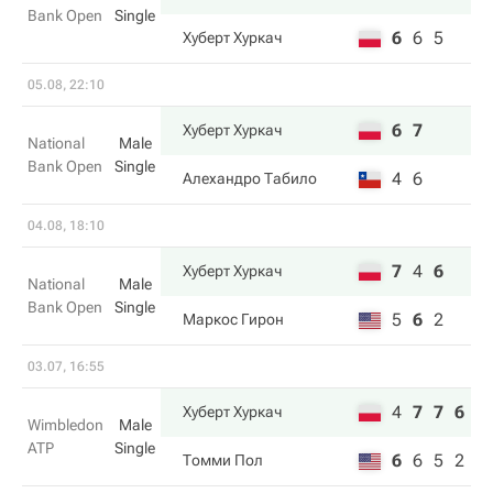
Bank Open
Single
6
6
5
Хуберт Хуркач
05.08, 22:10
6
7
Хуберт Хуркач
National
Male
Bank Open
Single
4
6
Алехандро Табило
04.08, 18:10
7
4
6
Хуберт Хуркач
National
Male
Bank Open
Single
5
6
2
Маркос Гирон
03.07, 16:55
4
7
7
6
Хуберт Хуркач
Wimbledon
Male
ATP
Single
6
6
5
2
Томми Пол