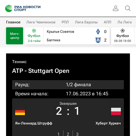
Главное
Лига Чемпионов
РПЛ
Лига Европы
АПЛ
Ла Лига
0
Крылья Советов
Матч-
Футбол
Футбол
центр
2
Балтика
2-й тайм
08.08 18:00
Теннис
ATP
- Stuttgart Open
Раунд:
1/2 финала
Время начала:
17.06.2023 в 16:45
Завершен
2
:
1
Ян-Леннард Штруфф
Хуберт Хуркач
1
2
3