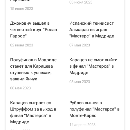
03 июня 2023
15 июня 2023
Джокович вышел в
Испанский теннисист
четвертый круг "Ролан
Алькарас выиграл
Гаррос"
"Мастерс" в Мадриде
02 июня 2023
07 мая 2023
Полуфинал в Мадриде
Карацев не смог выйти
станет для Карацева
в финал "Мастерса" в
ступенью к успехам,
Мадриде
заявил Янчук
05 мая 2023
06 мая 2023
Карацев сыграет со
Рублев вышел в
Штруффом за выход в
полуфинал "Мастерса" в
финал "Мастерса" в
Монте-Карло
Мадриде
14 апреля 2023