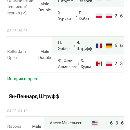
Олимпийский
Штруфф
Зверев
Male
теннисный
Double
турнир (м)
Х.
Л.
2
6
Хуркач
Кубот
02.03, 20:05
П.
Я.
6
6
1
Эрбер
Штруфф
Rotterdam
Male
Open
Double
Ф. Оже-
Х.
7
3
8
Альяссим
Хуркач
История встреч
Ян-Леннард Штруфф
04.08, 04:10
6
3
6
Алекс Микельсен
National
Male