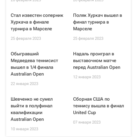
Стал известен соперник
Поляк Хуркач вышел в
Хуркача в финале
финал турнира в
турнира в Марселе
Марселе
25 февраля 2023
25 февраля 2023
Обыгравший
Надаль проиграл в
Медведева теннисист
выставочном матче
вышел в 1/4 финала
перед Australian Open
Australian Open
12 января 2023
22 января 2023
Шевченко не сумел
Сборная США по
выйти в полуфинал
теннису вышла в финал
квалификации
United Cup
Australian Open
07 января 2023
10 января 2023