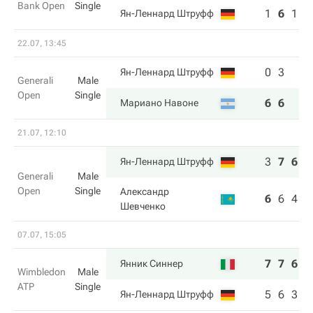
Bank Open
Single
1
6
1
Ян-Леннард Штруфф
22.07, 13:45
0
3
Ян-Леннард Штруфф
Generali
Male
Open
Single
6
6
Мариано Навоне
21.07, 12:10
3
7
6
Ян-Леннард Штруфф
Generali
Male
Open
Single
Александр
6
6
4
Шевченко
07.07, 15:05
7
7
6
Янник Синнер
Wimbledon
Male
ATP
Single
5
6
3
Ян-Леннард Штруфф