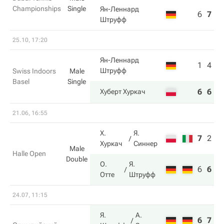
Championships
Single
Ян-Леннард
6
7
6
Штруфф
25.10, 17:20
Ян-Леннард
1
4
Штруфф
Swiss Indoors
Male
Basel
Single
6
6
Хуберт Хуркач
21.06, 16:55
Х.
Я.
7
2
7
Хуркач
Синнер
Male
Halle Open
Double
О.
Я.
6
6
1
Отте
Штруфф
24.07, 11:15
Я.
А.
6
7