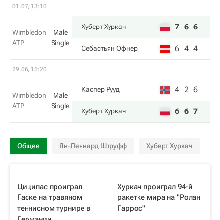
01.07, 13:10
7
6
6
Хуберт Хуркач
Wimbledon
Male
ATP
Single
6
4
4
Себастьян Офнер
29.06, 15:20
4
2
6
Каспер Рууд
Wimbledon
Male
ATP
Single
6
6
7
Хуберт Хуркач
Общее
Ян-Леннард Штруфф
Хуберт Хуркач
Циципас проиграл
Хуркач проиграл 94-й
Гаске на травяном
ракетке мира на "Ролан
теннисном турнире в
Гаррос"
Германии