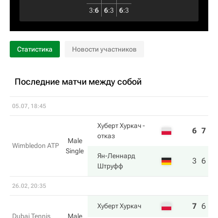
3
:
6
6
:
3
6
:
3
Статистика
Новости участников
Последние матчи между собой
05.07, 18:45
Хуберт Хуркач
-
6
7
6
отказ
Male
Wimbledon ATP
Single
Ян-Леннард
3
6
7
Штруфф
26.02, 20:35
7
6
7
Хуберт Хуркач
Dubai Tennis
Male