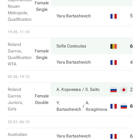
Female
Rouen
Single
Metropole,
5
1
Yara Bartashevich
Qualification
19.05, 11:10
Roland
6
6
Sofia Costoulas
Garros,
Female
Qualification
Single
4
1
Yara Bartashevich
WTA
05.06, 19:15
2
6
Roland
А. Корнеева
S. Saito
Garros
Female
Juniors,
Double
Y.
A.
6
3
Girls
Bartashevich
Ibragimova
25.01, 06:15
Australian
6
4
Yara Bartashevich