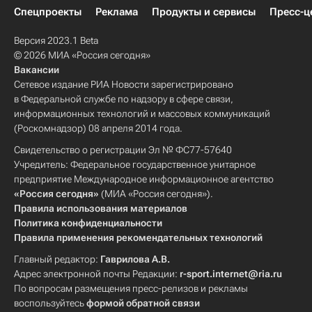
Спецпроекты
Реклама
Продукты и сервисы
Пресс-ц
Версия 2023.1 Beta
© 2026 МИА «Россия сегодня»
Вакансии
Сетевое издание РИА Новости зарегистрировано
в Федеральной службе по надзору в сфере связи,
информационных технологий и массовых коммуникаций
(Роскомнадзор) 08 апреля 2014 года.
Свидетельство о регистрации Эл № ФС77-57640
Учредитель: Федеральное государственное унитарное
предприятие Международное информационное агентство
«Россия сегодня»
(МИА «Россия сегодня»).
Правила использования материалов
Политика конфиденциальности
Правила применения рекомендательных технологий
Главный редактор:
Гаврилова А.В.
Адрес электронной почты Редакции:
r-sport.internet@ria.ru
По вопросам размещения пресс-релизов и рекламы
воспользуйтесь
формой обратной связи