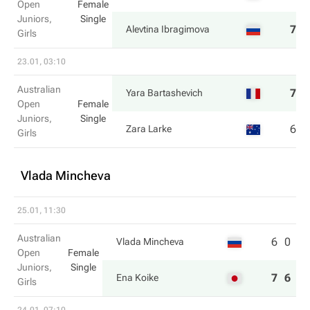
Open
Female
Juniors,
Single
7
6
Alevtina Ibragimova
Girls
23.01, 03:10
Australian
7
6
Yara Bartashevich
Open
Female
Juniors,
Single
6
4
Zara Larke
Girls
Vlada Mincheva
25.01, 11:30
Australian
6
0
Vlada Mincheva
Open
Female
Juniors,
Single
7
6
Ena Koike
Girls