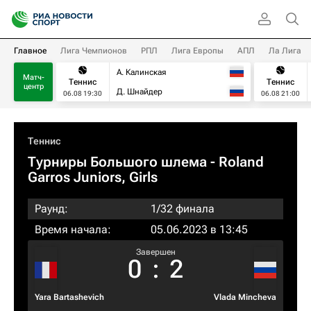
Главное
Лига Чемпионов
РПЛ
Лига Европы
АПЛ
Ла Лига
А. Калинская
Матч-
Теннис
Теннис
центр
Д. Шнайдер
06.08 19:30
06.08 21:00
Теннис
Турниры Большого шлема
- Roland
Garros Juniors, Girls
Раунд:
1/32 финала
Время начала:
05.06.2023 в 13:45
Завершен
0
:
2
Yara Bartashevich
Vlada Mincheva