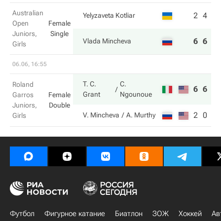
Australian
2
4
Yelyzaveta Kotliar
Open
Female
Juniors,
Single
6
6
Vlada Mincheva
Girls
06.06, 16:55
T. C.
C.
Roland
6
6
Grant
Ngounoue
Garros
Female
Juniors,
Double
2
0
V. Mincheva
A. Murthy
Girls
Футбол
Фигурное катание
Биатлон
ЗОЖ
Хоккей
Ав