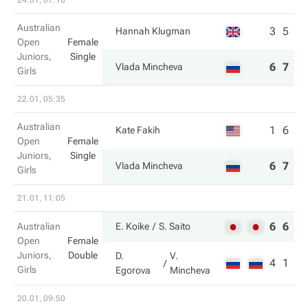
24.01, 07:10
Australian
3
5
Hannah Klugman
Open
Female
Juniors,
Single
6
7
Vlada Mincheva
Girls
22.01, 05:35
Australian
1
6
Kate Fakih
Open
Female
Juniors,
Single
6
7
Vlada Mincheva
Girls
21.01, 11:05
6
6
Australian
E. Koike
S. Saito
Open
Female
Juniors,
Double
D.
V.
4
1
Girls
Egorova
Mincheva
20.01, 09:50