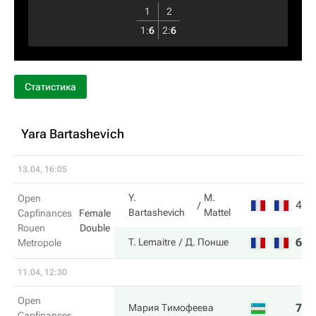
1
2
1
:
6
2
:
6
Статистика
Yara Bartashevich
13.04, 16:05
Y.
M.
Open
4
4
Bartashevich
Mattel
Capfinances
Female
Rouen
Double
6
6
T. Lemaitre
Д. Понше
Metropole
11.04, 12:30
Open
7
6
Мария Тимофеева
Capfinances