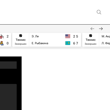
2
2
5
Э. Ли
М. Ан
Теннис
Теннис
0
6
7
Е. Рыбакина
Л. Фе
Завершен
Завершен