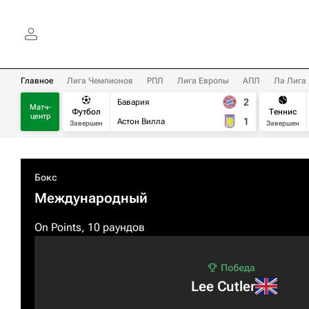
Главное
Лига Чемпионов
РПЛ
Лига Европы
АПЛ
Ла Лига
2
Бавария
Матч-
Футбол
Теннис
центр
1
Астон Вилла
Завершен
Завершен
Бокс
Международный
On Points, 10 раундов
Lee Cutler