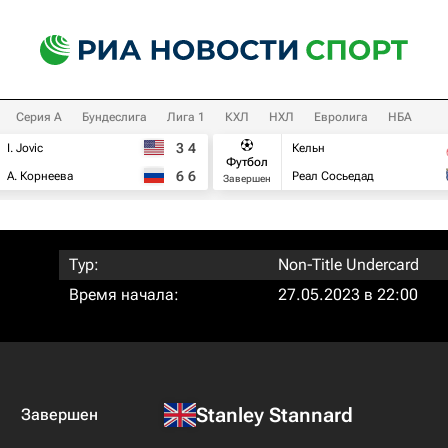
Серия А
Бундеслига
Лига 1
КХЛ
НХЛ
Евролига
НБА
3
4
I. Jovic
Кельн
Футбол
6
6
А. Корнеева
Реал Сосьедад
Завершен
Тур:
Non-Title Undercard
Время начала:
27.05.2023 в 22:00
Stanley Stannard
Завершен