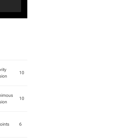
rity
10
sion
nimous
10
sion
oints
6