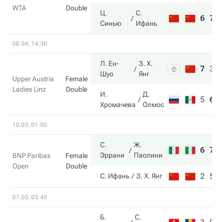
WTA
Double
Ц.
С.
6
7
Синью
Ифань
08.04, 14:30
Л. Ен-
З. Х.
7
3
Шуо
Янг
Upper Austria
Female
Ladies Linz
Double
И.
Д.
5
6
Хромачева
Олмос
10.03, 01:50
С.
Ж.
6
7
Эррани
Паолини
BNP Paribas
Female
Open
Double
2
5
С. Ифань
З. Х. Янг
07.03, 03:40
Б.
С.