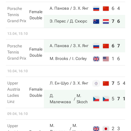
6
4
А. Панова
З. Х. Янг
Porsche
Female
Tennis
Double
Grand Prix
7
6
Э. Перес
Д. Схюрс
13.04, 15:10
6
7
А. Панова
З. Х. Янг
Porsche
Female
Tennis
Double
Grand Prix
1
6
M. Brooks
I. Corley
10.04, 16:10
7
5
4
Upper
Л. Ен-Шуо
З. Х. Янг
Austria
Female
Ladies
Double
Д.
M.
5
7
10
Linz
Малечкова
Skoch
09.04, 16:10
М.
М.
Upper
2
3