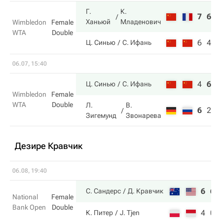
Г.
К.
7
6
Ханьюй
Младенович
Wimbledon
Female
WTA
Double
6
4
Ц. Синью
С. Ифань
06.07, 15:40
4
6
6
Ц. Синью
С. Ифань
Wimbledon
Female
WTA
Double
Л.
В.
6
2
4
Зигемунд
Звонарева
Дезире Кравчик
06.08, 19:40
6
6
С. Сандерс
Д. Кравчик
National
Female
Bank Open
Double
4
0
К. Питер
J. Tjen