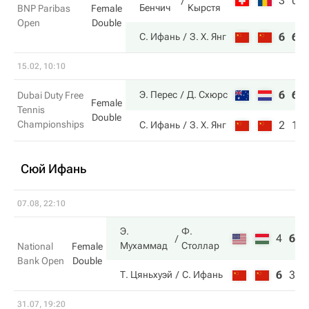
3
0
Бенчич
Кырстя
BNP Paribas
Female
Open
Double
6
6
С. Ифань
З. Х. Янг
15.02, 10:10
6
6
Э. Перес
Д. Схюрс
Dubai Duty Free
Female
Tennis
Double
Championships
2
1
С. Ифань
З. Х. Янг
Сюй Ифань
07.08, 22:10
Э.
Ф.
4
6
1
Мухаммад
Столлар
National
Female
Bank Open
Double
6
3
7
Т. Цяньхуэй
С. Ифань
31.07, 19:20