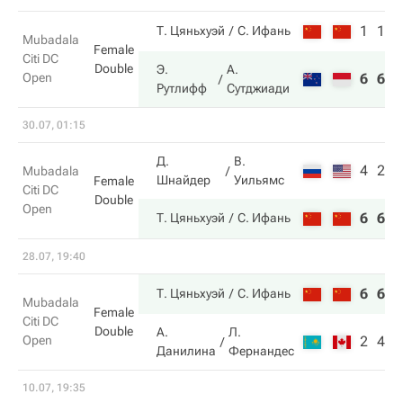
1
1
Т. Цяньхуэй
С. Ифань
Mubadala
Female
Citi DC
Double
Э.
А.
Open
6
6
Рутлифф
Сутджиади
30.07, 01:15
Д.
В.
4
2
Mubadala
Шнайдер
Уильямс
Female
Citi DC
Double
Open
6
6
Т. Цяньхуэй
С. Ифань
28.07, 19:40
6
6
Т. Цяньхуэй
С. Ифань
Mubadala
Female
Citi DC
Double
А.
Л.
Open
2
4
Данилина
Фернандес
10.07, 19:35