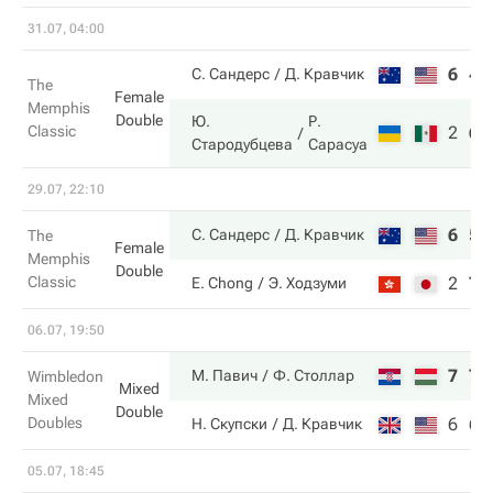
31.07, 04:00
6
4
С. Сандерс
Д. Кравчик
The
Female
Memphis
Double
Ю.
Р.
Classic
2
6
Стародубцева
Сарасуа
29.07, 22:10
6
5
С. Сандерс
Д. Кравчик
The
Female
Memphis
Double
Classic
2
7
E. Chong
Э. Ходзуми
06.07, 19:50
7
7
М. Павич
Ф. Столлар
Wimbledon
Mixed
Mixed
Double
Doubles
6
6
Н. Скупски
Д. Кравчик
05.07, 18:45