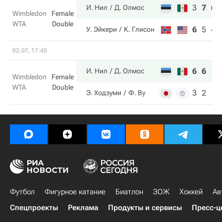
3
7
6
И. Нил
Д. Олмос
Wimbledon
Female
WTA
Double
6
5
4
У. Эйкери
К. Глисон
02.07, 17:45
6
6
И. Нил
Д. Олмос
Wimbledon
Female
WTA
Double
3
2
Э. Ходзуми
Ф. Ву
Футбол
Фигурное катание
Биатлон
ЗОЖ
Хоккей
Ав
Спецпроекты
Реклама
Продукты и сервисы
Пресс-ц