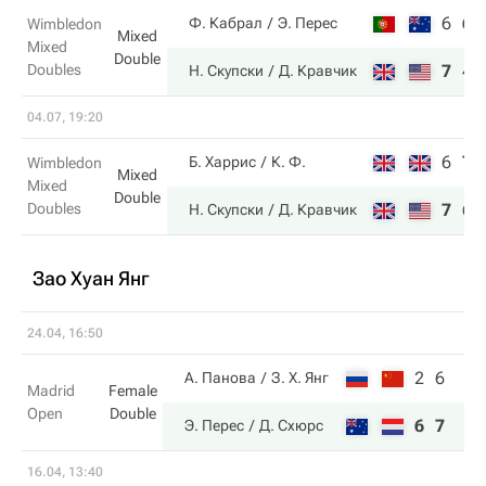
6
6
Ф. Кабрал
Э. Перес
Wimbledon
Mixed
Mixed
Double
Doubles
7
4
Н. Скупски
Д. Кравчик
04.07, 19:20
6
7
Б. Харрис
К. Ф.
Wimbledon
Mixed
Mixed
Double
Doubles
7
6
Н. Скупски
Д. Кравчик
Зао Хуан Янг
24.04, 16:50
2
6
А. Панова
З. Х. Янг
Madrid
Female
Open
Double
6
7
Э. Перес
Д. Схюрс
16.04, 13:40