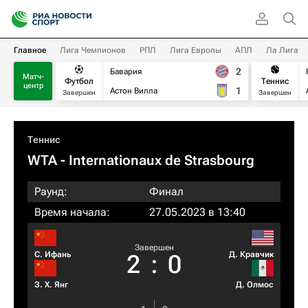
Главное
Лига Чемпионов
РПЛ
Лига Европы
АПЛ
Ла Лига
2
Бавария
Матч-
Футбол
Теннис
центр
1
Астон Вилла
Завершен
Завершен
Теннис
WTA
- Internationaux de Strasbourg
Раунд:
Финал
Время начала:
27.05.2023 в 13:40
Завершен
С. Ифань
Д. Кравчик
2
:
0
З. Х. Янг
Д. Олмос