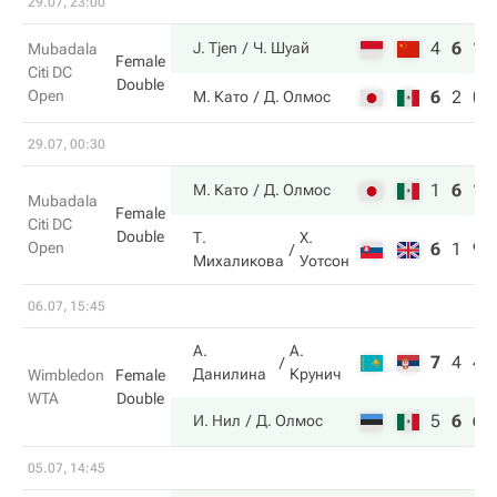
29.07, 23:00
4
6
10
J. Tjen
Ч. Шуай
Mubadala
Female
Citi DC
Double
Open
6
2
0
М. Като
Д. Олмос
29.07, 00:30
1
6
11
М. Като
Д. Олмос
Mubadala
Female
Citi DC
Double
Т.
Х.
Open
6
1
9
Михаликова
Уотсон
06.07, 15:45
А.
А.
7
4
4
Данилина
Крунич
Wimbledon
Female
WTA
Double
5
6
6
И. Нил
Д. Олмос
05.07, 14:45