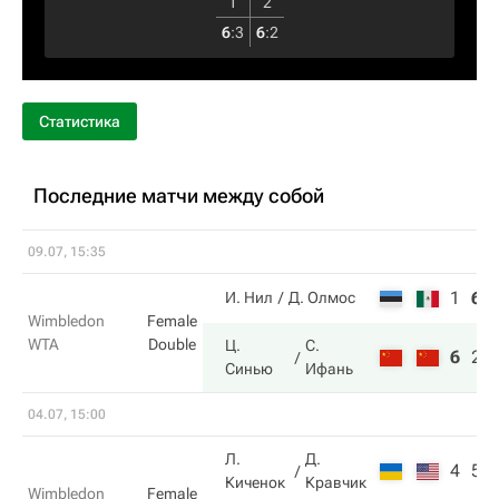
1
2
6
:
3
6
:
2
Статистика
Последние матчи между собой
09.07, 15:35
1
6
И. Нил
Д. Олмос
Wimbledon
Female
WTA
Double
Ц.
С.
6
2
Синью
Ифань
04.07, 15:00
Л.
Д.
4
5
Киченок
Кравчик
Wimbledon
Female