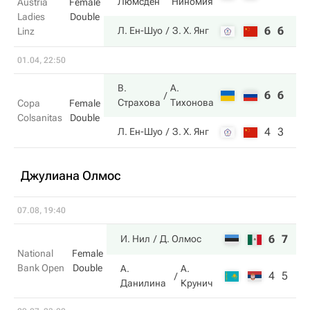
Люмсден
Ниномия
Austria
Female
Ladies
Double
6
6
Л. Ен-Шуо
З. Х. Янг
Linz
01.04, 22:50
В.
А.
6
6
Страхова
Тихонова
Copa
Female
Colsanitas
Double
4
3
Л. Ен-Шуо
З. Х. Янг
Джулиана Олмос
07.08, 19:40
6
7
И. Нил
Д. Олмос
National
Female
Bank Open
Double
А.
А.
4
5
Данилина
Крунич