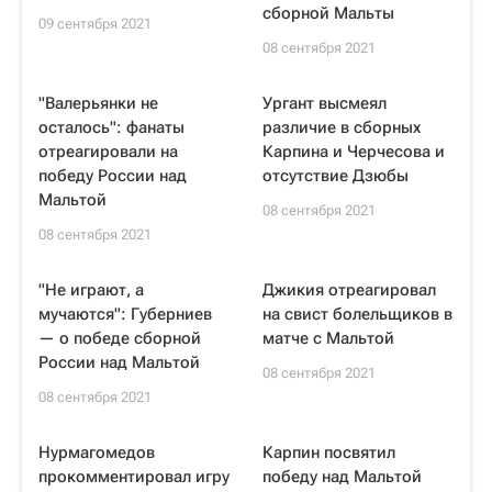
сборной Мальты
09 сентября 2021
08 сентября 2021
"Валерьянки не
Ургант высмеял
осталось": фанаты
различие в сборных
отреагировали на
Карпина и Черчесова и
победу России над
отсутствие Дзюбы
Мальтой
08 сентября 2021
08 сентября 2021
"Не играют, а
Джикия отреагировал
мучаются": Губерниев
на свист болельщиков в
— о победе сборной
матче с Мальтой
России над Мальтой
08 сентября 2021
08 сентября 2021
Нурмагомедов
Карпин посвятил
прокомментировал игру
победу над Мальтой