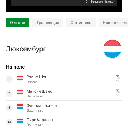
64‎’‎
Кириан Нвоко
О матче
Трансляция
Статистика
Новости ком
Люксембург
На поле
Ральф Шон
1
46‎’‎
Вратарь
Максин Шано
2
65‎’‎
Защитник
Флориан Бонерт
4
Защитник
Дирк Карлсон
13
Защитник