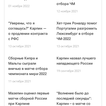
отбора ЧМ
01 ноября 2022
12 ноября 2021
"Уверены, что я
Хет-трик Роналду помог
соглашусь?" Карпин —
Португалии разгромить
о продлении контракта
Люксембург в отборе
с РФС
ЧМ-2022
13 октября 2021
13 октября 2021
Сборные Кипра и
Карпин назвал лучшего
Мальты сыграли
нападающего России
вничью в матче отбора
19 сентября 2021
чемпионата мира-2022
11 октября 2021
Мазепин оценил первые
"Волнение было до
матчи сборной России
последней секунды":
при Карпине
Карпин – о матче со