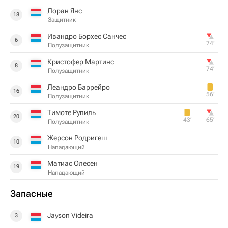
Лоран Янс
18
Защитник
Ивандро Борхес Санчес
6
74‎’‎
Полузащитник
Кристофер Мартинс
8
74‎’‎
Полузащитник
Леандро Баррейро
16
56‎’‎
Полузащитник
Тимоте Рупиль
20
43‎’‎
65‎’‎
Полузащитник
Жерсон Родригеш
10
Нападающий
Матиас Олесен
19
Нападающий
Запасные
Jayson Videira
3