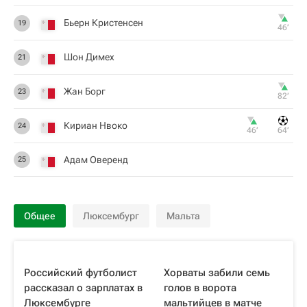
Бьерн Кристенсен
19
46‎’‎
Шон Димех
21
Жан Борг
23
82‎’‎
Кириан Нвоко
24
46‎’‎
64‎’‎
Адам Оверенд
25
Общее
Люксембург
Мальта
Российский футболист
Хорваты забили семь
рассказал о зарплатах в
голов в ворота
Люксембурге
мальтийцев в матче