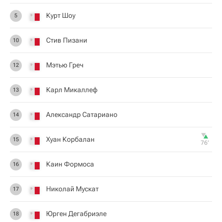
Курт Шоу
5
Стив Пизани
10
Мэтью Греч
12
Карл Микаллеф
13
Александр Сатариано
14
Хуан Корбалан
15
76‎’‎
Каин Формоса
16
Николай Мускат
17
Юрген Дегабриэле
18