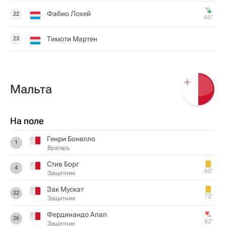
Фабио Лохей
22
65‎’‎
Тимоти Мартен
23
Мальта
На поле
Генри Бонелло
1
Вратарь
Стив Борг
4
60‎’‎
Защитник
Зак Мускат
22
72‎’‎
Защитник
Фердинандо Апап
26
82‎’‎
Защитник