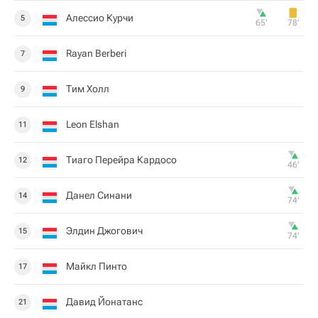
Алессио Курчи
5
65‎’‎
78‎’‎
Rayan Berberi
7
Тим Холл
9
Leon Elshan
11
Тиаго Перейра Кардосо
12
46‎’‎
Данел Синани
14
74‎’‎
Элдин Джогович
15
74‎’‎
Майкл Пинто
17
Давид Йонатанс
21