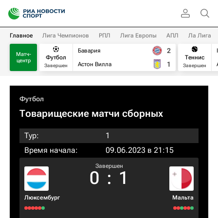
Главное
Лига Чемпионов
РПЛ
Лига Европы
АПЛ
Ла Лига
2
Бавария
Матч-
Футбол
Теннис
центр
1
Астон Вилла
Завершен
Завершен
Футбол
Товарищеские матчи сборных
Тур:
1
Время начала:
09.06.2023 в 21:15
Завершен
0
:
1
Люксембург
Мальта