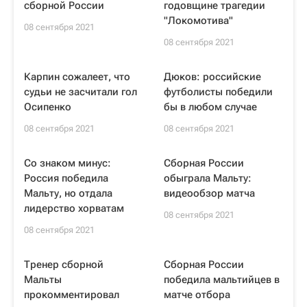
сборной России
годовщине трагедии
"Локомотива"
08 сентября 2021
08 сентября 2021
Карпин сожалеет, что
Дюков: российские
судьи не засчитали гол
футболисты победили
Осипенко
бы в любом случае
08 сентября 2021
08 сентября 2021
Со знаком минус:
Сборная России
Россия победила
обыграла Мальту:
Мальту, но отдала
видеообзор матча
лидерство хорватам
08 сентября 2021
08 сентября 2021
Тренер сборной
Сборная России
Мальты
победила мальтийцев в
прокомментировал
матче отбора