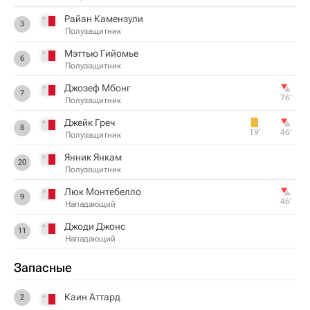
Райан Камензули
3
Полузащитник
Мэттью Гийомье
6
Полузащитник
Джозеф Мбонг
7
76‎’‎
Полузащитник
Джейк Греч
8
19‎’‎
46‎’‎
Полузащитник
Янник Янкам
20
Полузащитник
Люк Монтебелло
9
46‎’‎
Нападающий
Джоди Джонс
11
Нападающий
Запасные
Каин Аттард
2