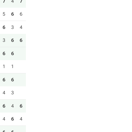
7
4
7
5
6
6
6
3
4
3
6
6
6
6
1
1
6
6
4
3
6
4
6
4
6
4