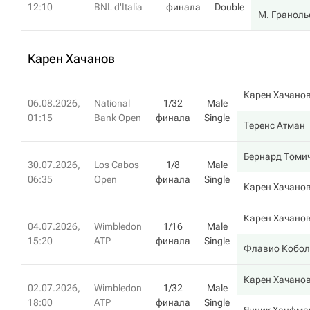
12:10
BNL d'Italia
финала
Double
М. Граноль
Карен Хачанов
Карен Хачано
06.08.2026,
National
1/32
Male
01:15
Bank Open
финала
Single
Теренс Атман
Бернард Томи
30.07.2026,
Los Cabos
1/8
Male
06:35
Open
финала
Single
Карен Хачано
Карен Хачано
04.07.2026,
Wimbledon
1/16
Male
15:20
ATP
финала
Single
Флавио Кобол
Карен Хачано
02.07.2026,
Wimbledon
1/32
Male
18:00
ATP
финала
Single