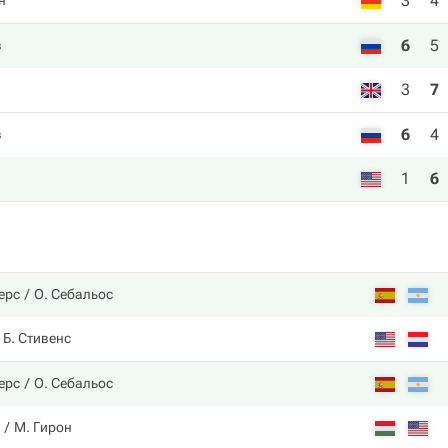
3
4
н
6
5
в
3
7
6
4
в
1
6
ерс
О. Себальос
Б. Стивенс
ерс
О. Себальос
М. Гирон