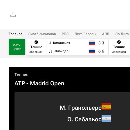
Главное
Лига Чемпионов
РПЛ
Лига Европы
АПЛ
Ла Лига
3
3
А. Калинская
Матч-
Теннис
Теннис
центр
6
6
Д. Шнайдер
Завершен
Завершен
Теннис
ATP
- Madrid Open
М. Гранольерс
О. Себальос