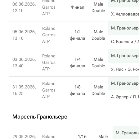
М. Гранольер
Roland
06.06.2026,
Male
Garros
Финал
12:10
Double
ATP
Х. Хелиоваар
М. Гранольер
Roland
05.06.2026,
1/2
Male
Garros
13:10
финала
Double
ATP
С. Болелли
М. Гранольер
Roland
03.06.2026,
1/4
Male
Garros
13:40
финала
Double
ATP
У. Нис
Э. Ро
М. Гранольер
Roland
31.05.2026,
1/8
Male
Garros
16:25
финала
Double
ATP
А. Эрлер
Л.
Марсель Гранольерс
М. Граноль
29.05.2026,
Roland
1/16
Male