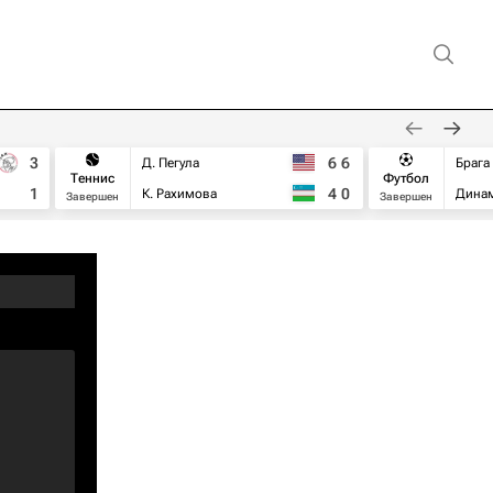
3
6
6
Д. Пегула
Брага
Теннис
Футбол
1
4
0
К. Рахимова
Дина
Завершен
Завершен