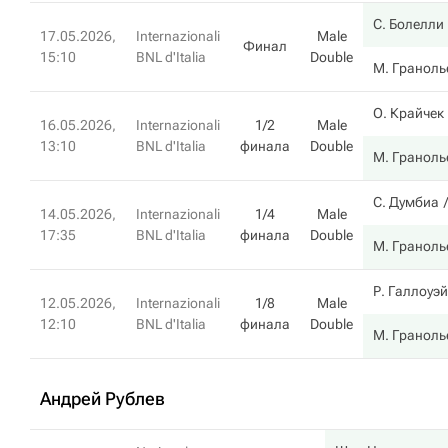
С. Болелли
17.05.2026,
Internazionali
Male
Финал
15:10
BNL d'Italia
Double
М. Граноль
О. Крайчек
16.05.2026,
Internazionali
1/2
Male
13:10
BNL d'Italia
финала
Double
М. Граноль
С. Думбиа
14.05.2026,
Internazionali
1/4
Male
17:35
BNL d'Italia
финала
Double
М. Граноль
Р. Галлоуэй
12.05.2026,
Internazionali
1/8
Male
12:10
BNL d'Italia
финала
Double
М. Граноль
Андрей Рублев