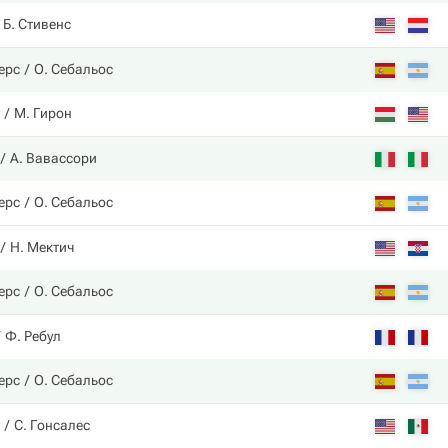
Б. Стивенс
ерс
О. Себальос
М. Гирон
А. Вавассори
ерс
О. Себальос
Н. Мектич
ерс
О. Себальос
Ф. Ребул
ерс
О. Себальос
С. Гонсалес