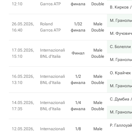
12:10
Garros ATP
финала
Double
В. Кирков
М. Граноль
26.05.2026,
Roland
1/32
Male
16:40
Garros ATP
финала
Double
М. Фучович
С. Болелли
17.05.2026,
Internazionali
Male
Финал
15:10
BNL d'Italia
Double
М. Граноль
О. Крайчек
16.05.2026,
Internazionali
1/2
Male
13:10
BNL d'Italia
финала
Double
М. Граноль
С. Думбиа
14.05.2026,
Internazionali
1/4
Male
17:35
BNL d'Italia
финала
Double
М. Граноль
Р. Галлоуэй
12.05.2026,
Internazionali
1/8
Male