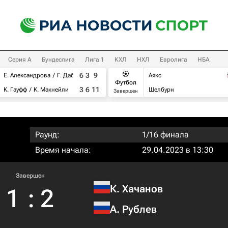
Серия А
Бундеслига
Лига 1
КХЛ
НХЛ
Евролига
НБА
6
3
9
Е. Александрова
Г. Дабровски
Аякс
Футбол
3
6
11
К. Гауфф
К. Макнейли
Шелбурн
Завершен
Раунд:
1/16 финала
Время начала:
29.04.2023 в 13:30
Завершен
К. Хачанов
1
:
2
А. Рублев