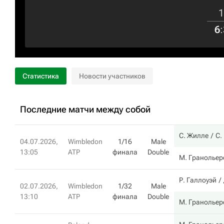
1
6
:
Статистика
Новости участников
Последние матчи между собой
С. Жилле
С.
04.07.2026,
Wimbledon
1/16
Male
13:05
ATP
финала
Double
М. Гранольер
Р. Галлоуэй
02.07.2026,
Wimbledon
1/32
Male
13:10
ATP
финала
Double
М. Гранольер