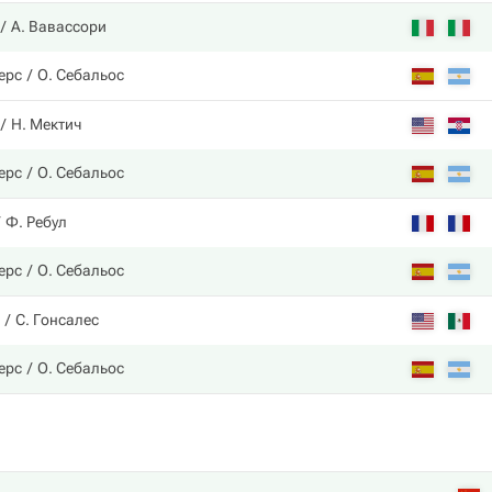
А. Вавассори
ерс
О. Себальос
Н. Мектич
ерс
О. Себальос
Ф. Ребул
ерс
О. Себальос
С. Гонсалес
ерс
О. Себальос