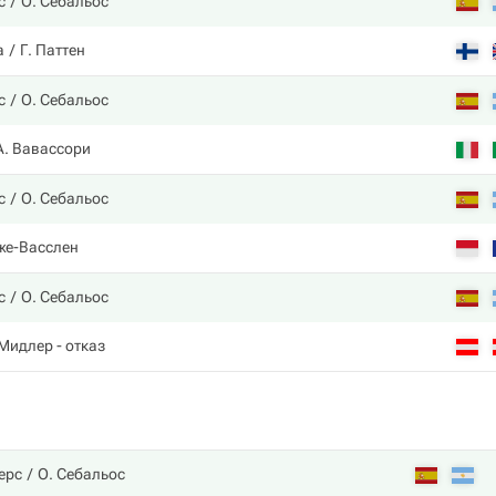
с
О. Себальос
а
Г. Паттен
с
О. Себальос
А. Вавассори
с
О. Себальос
же-Васслен
с
О. Себальос
 Мидлер
- отказ
ерс
О. Себальос