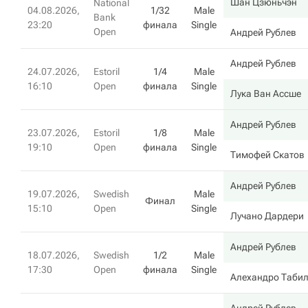
Шан Цзюньчэн
National
04.08.2026,
1/32
Male
Bank
23:20
финала
Single
Open
Андрей Рублев
Андрей Рублев
24.07.2026,
Estoril
1/4
Male
16:10
Open
финала
Single
Лука Ван Ассше
Андрей Рублев
23.07.2026,
Estoril
1/8
Male
19:10
Open
финала
Single
Тимофей Скатов
Андрей Рублев
19.07.2026,
Swedish
Male
Финал
15:10
Open
Single
Лучано Дардери
Андрей Рублев
18.07.2026,
Swedish
1/2
Male
17:30
Open
финала
Single
Алехандро Таби