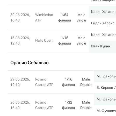
Янник Ханфма
Карен Хачано
30.06.2026,
Wimbledon
1/64
Male
16:40
ATP
финала
Single
Билли Харрис
Карен Хачано
16.06.2026,
1/16
Male
Halle Open
12:40
финала
Single
Итан Куинн
Орасио Себальос
М. Граноль
29.05.2026,
Roland
1/16
Male
12:10
Garros ATP
финала
Double
В. Кирков
М. Граноль
26.05.2026,
Roland
1/32
Male
16:40
Garros ATP
финала
Double
М. Фучович