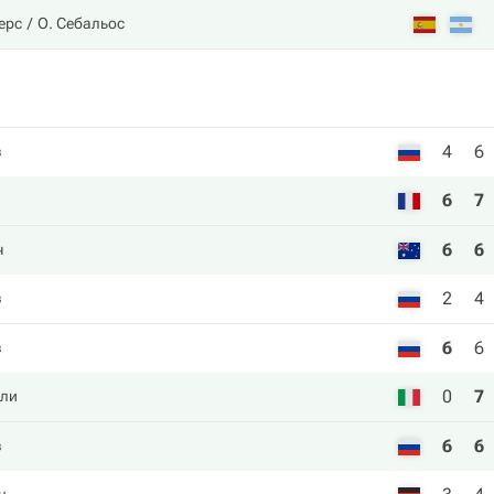
ерс
О. Себальос
4
6
в
6
7
6
6
ч
2
4
в
6
6
в
0
7
ли
6
6
в