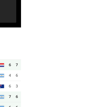
6
7
4
6
6
3
7
6