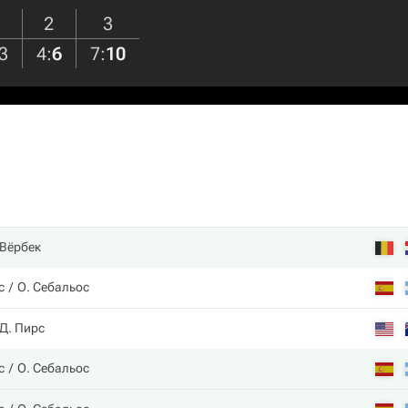
2
3
3
4
:
6
7
:
10
 Вёрбек
с
О. Себальос
Д. Пирс
с
О. Себальос