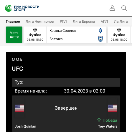
Главное
Лига Чемпионов
РПЛ
Лига Европы
АПЛ
Ла Лига
Крылья Советов
Матч-
Футбол
Футбол
центр
Балтика
08.08 15:30
08.08 18:00
MMA
UFC
Тур:
Время начала:
30.04.2023 в 02:00
Завершен
Josh Quinlan
Trey Waters