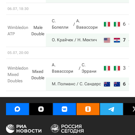
06.07, 18:30
С.
А.
6
6
Болелли
Вавассори
Wimbledon
Male
ATP
Double
7
4
О. Крайчек
Н. Мектич
05.07, 20:00
А.
С.
3
7
Wimbledon
Вавассори
Эррани
Mixed
Mixed
Double
Doubles
6
6
М. Полманс
С. Сандерс