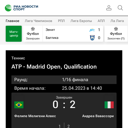
Главное
Лига Чемпионов
РПЛ
Лига Европы
АПЛ
Ла Лига
1
Зенит
Матч-
Футбол
Футбол
центр
0
Балтика
Завершен
Закончен (П)
Теннис
ATP
- Madrid Open, Qualification
Раунд:
1/16 финала
Время начала:
25.04.2023 в 14:40
Завершен
0
:
2
Фелипе Мелигени Алвес
Андреа Вавассори
1
2