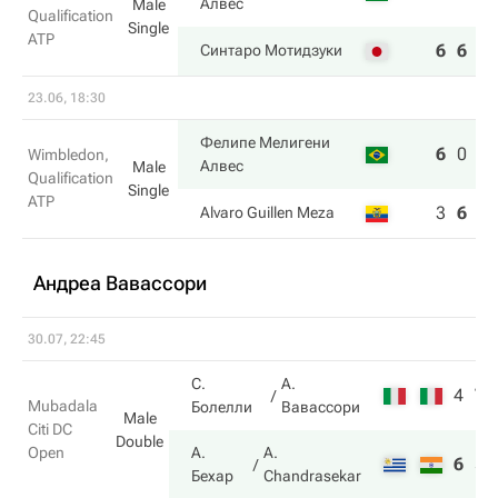
Алвес
Male
Qualification
Single
ATP
6
6
Синтаро Мотидзуки
23.06, 18:30
Фелипе Мелигени
6
0
7
Wimbledon,
Алвес
Male
Qualification
Single
ATP
3
6
6
Alvaro Guillen Meza
Андреа Вавассори
30.07, 22:45
С.
А.
4
7
Mubadala
Болелли
Вавассори
Male
Citi DC
Double
Open
А.
A.
6
5
Бехар
Chandrasekar