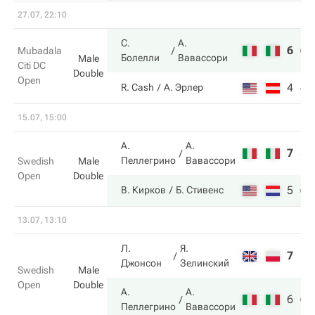
27.07, 22:10
С.
А.
6
6
Mubadala
Болелли
Вавассори
Male
Citi DC
Double
Open
4
4
R. Cash
А. Эрлер
15.07, 15:00
А.
А.
7
3
Пеллегрино
Вавассори
Swedish
Male
Open
Double
5
6
В. Кирков
Б. Стивенс
13.07, 13:10
Л.
Я.
7
1
Джонсон
Зелинский
Swedish
Male
Open
Double
А.
А.
6
6
Пеллегрино
Вавассори