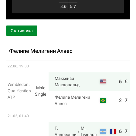
3
:
6
6
:
7
Статистика
Фелипе Мелигени Алвес
22.06, 19:30
Маккензи
6
6
6
Wimbledon,
Макдональд
Male
Qualification
Single
ATP
Фелипе Мелигени
2
7
3
Алвес
21.02, 01:40
Г.
М.
6
7
Андреоцци
Гуинард