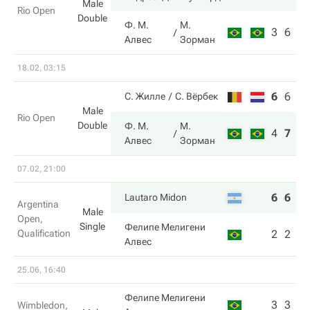
Male
Rio Open
Double
Ф. М.
М.
3
6
Алвес
Зорман
18.02, 03:15
6
6
9
С. Жилле
С. Вёрбек
Male
Rio Open
Double
Ф. М.
М.
4
7
11
Алвес
Зорман
07.02, 21:00
6
6
Lautaro Midon
Argentina
Male
Open,
Single
Фелипе Мелигени
Qualification
2
2
Алвес
25.06, 16:40
Фелипе Мелигени
3
3
Wimbledon,