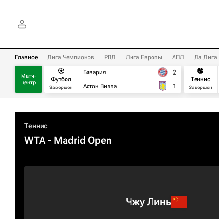
Главное
Лига Чемпионов
РПЛ
Лига Европы
АПЛ
Ла Лига
2
Бавария
Матч-
Футбол
Теннис
центр
1
Астон Вилла
Завершен
Завершен
Теннис
WTA
- Madrid Open
Чжу Линь