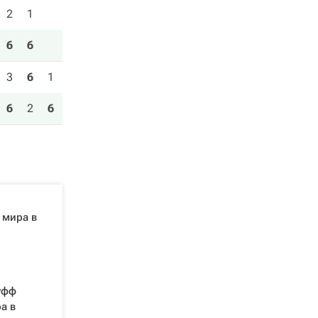
2
1
6
6
3
6
1
6
2
6
 мира в
уфф
а в