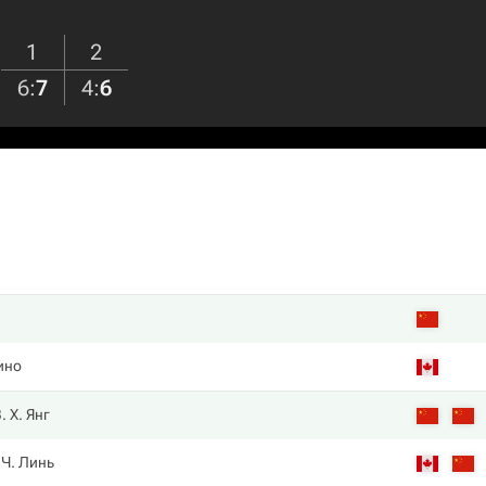
1
2
6
:
7
4
:
6
ино
. Х. Янг
Ч. Линь