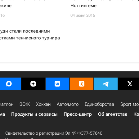
екине
Ноттингеме
016
04 июня 2016
оуди стали последними
стками теннисного турнира
иатлон
ЗОЖ
Хоккей
Авто/мото
Единоборства
Sport sto
ма
Продукты и сервисы
Пресс-центр
Об агентстве
Ко
Свидетельство о регистрации Эл № ФС77-57640