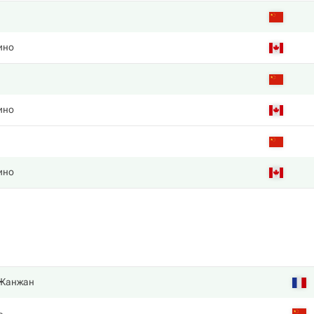
ино
ино
ино
 Жанжан
ь