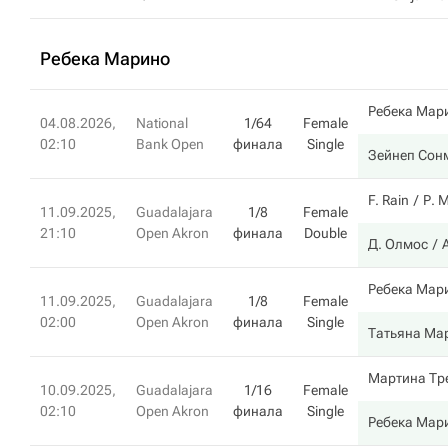
Ребека Марино
Ребека Мар
04.08.2026,
National
1/64
Female
02:10
Bank Open
финала
Single
Зейнеп Сон
F. Rain
Р. 
11.09.2025,
Guadalajara
1/8
Female
21:10
Open Akron
финала
Double
Д. Олмос
Ребека Мар
11.09.2025,
Guadalajara
1/8
Female
02:00
Open Akron
финала
Single
Татьяна Ма
Мартина Тр
10.09.2025,
Guadalajara
1/16
Female
02:10
Open Akron
финала
Single
Ребека Мар