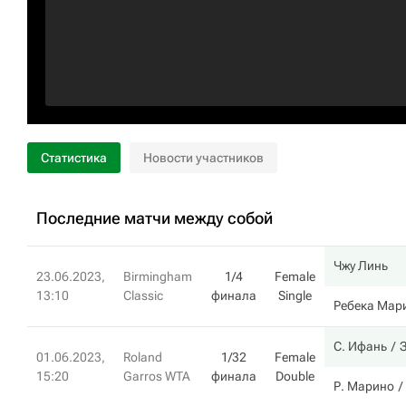
Статистика
Новости участников
Последние матчи между собой
Чжу Линь
23.06.2023,
Birmingham
1/4
Female
13:10
Classic
финала
Single
Ребека Мар
С. Ифань
З
01.06.2023,
Roland
1/32
Female
15:20
Garros WTA
финала
Double
Р. Марино