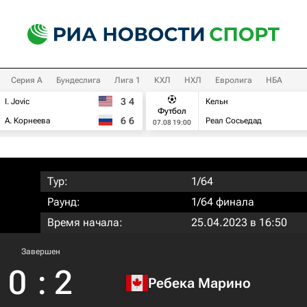
Серия А
Бундеслига
Лига 1
КХЛ
НХЛ
Евролига
НБА
3
4
I. Jovic
Кельн
Футбол
6
6
А. Корнеева
Реал Сосьедад
07.08 19:00
Тур:
1/64
Раунд:
1/64 финала
Время начала:
25.04.2023 в 16:50
Завершен
0
:
2
Ребека Марино