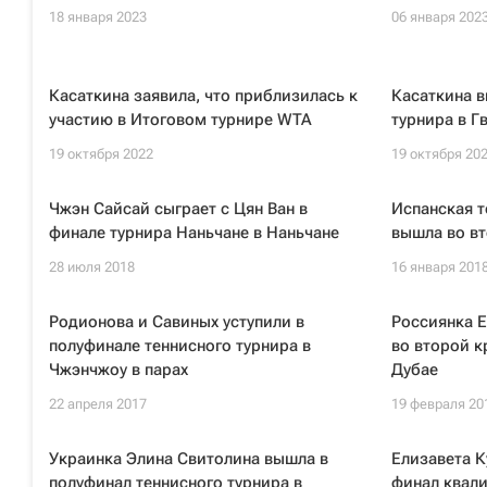
18 января 2023
06 января 202
Касаткина заявила, что приблизилась к
Касаткина в
участию в Итоговом турнире WTA
турнира в Г
19 октября 2022
19 октября 20
Чжэн Сайсай сыграет с Цян Ван в
Испанская т
финале турнира Наньчане в Наньчане
вышла во вт
28 июля 2018
16 января 201
Родионова и Савиных уступили в
Россиянка 
полуфинале теннисного турнира в
во второй к
Чжэнчжоу в парах
Дубае
22 апреля 2017
19 февраля 20
Украинка Элина Свитолина вышла в
Елизавета К
полуфинал теннисного турнира в
финал квал