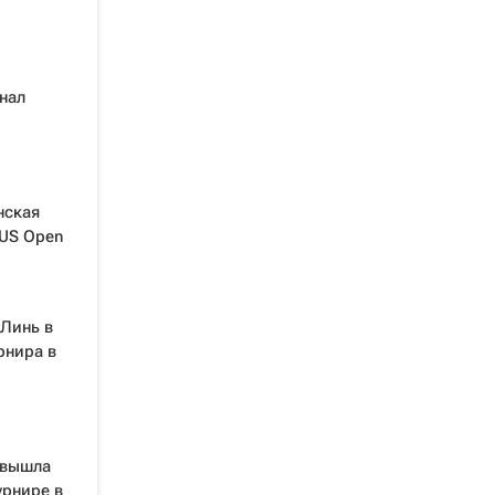
нал
нская
US Open
Линь в
рнира в
 вышла
урнире в