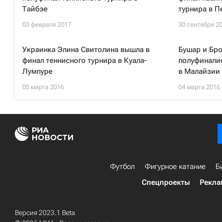
Тайбэе
турнира в П
03 февраля 2017
30 сентября 2
Украинка Элина Свитолина вышла в
Бушар и Бр
финал теннисного турнира в Куала-
полуфинали
Лумпуре
в Малайзии
05 марта 2016
04 марта 2016
Футбол
Фигурное катание
Б
Спецпроекты
Рекла
Версия 2023.1 Beta