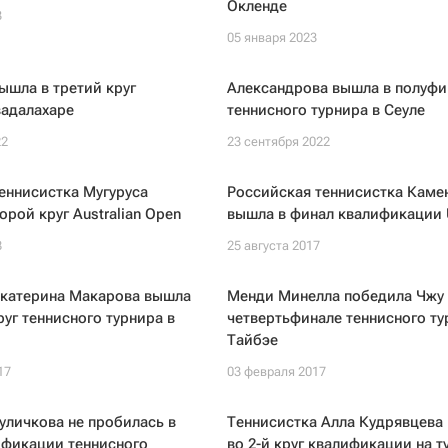
Окленде
3
05 января 2023
ышла в третий круг
Александрова вышла в полуфи
вадалахаре
теннисного турнира в Сеуле
22
23 сентября 2022
еннисистка Мугуруса
Российская теннисистка Каме
орой круг Australian Open
вышла в финал квалификации 
8
25 августа 2017
Екатерина Макарова вышла
Менди Минелла победила Чжу 
руг теннисного турнира в
четвертьфинале теннисного ту
Тайбэе
17
03 февраля 2017
уличкова не пробилась в
Теннисистка Алла Кудрявцева
ификации теннисного
во 2-й круг квалификации на т