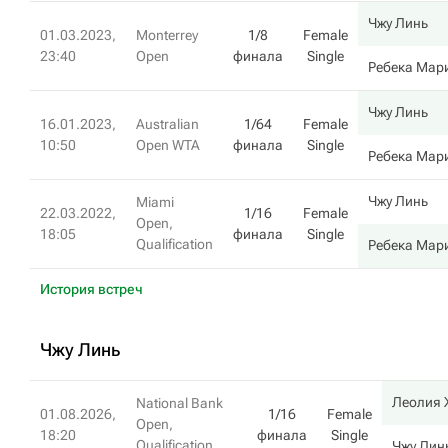
Чжу Линь
01.03.2023,
Monterrey
1/8
Female
23:40
Open
финала
Single
Ребека Мар
Чжу Линь
16.01.2023,
Australian
1/64
Female
10:50
Open WTA
финала
Single
Ребека Мар
Чжу Линь
Miami
22.03.2022,
1/16
Female
Open,
18:05
финала
Single
Qualification
Ребека Мар
История встреч
Чжу Линь
Леолия
National Bank
01.08.2026,
1/16
Female
Open,
18:20
финала
Single
Qualification
Чжу Лин