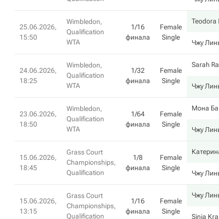
Teodora 
Wimbledon,
25.06.2026,
1/16
Female
Qualification
15:50
финала
Single
WTA
Чжу Лин
Sarah R
Wimbledon,
24.06.2026,
1/32
Female
Qualification
18:25
финала
Single
WTA
Чжу Лин
Мона Ба
Wimbledon,
23.06.2026,
1/64
Female
Qualification
18:50
финала
Single
WTA
Чжу Лин
Катерин
Grass Court
15.06.2026,
1/8
Female
Championships,
18:45
финала
Single
Qualification
Чжу Лин
Чжу Лин
Grass Court
15.06.2026,
1/16
Female
Championships,
13:15
финала
Single
Qualification
Sinja Kr