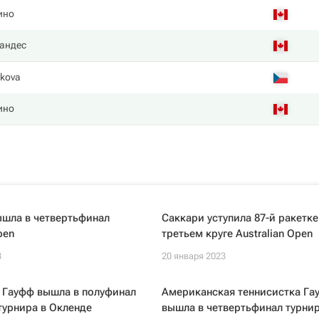
ино
андес
lkova
ино
ышла в четвертьфинал
Саккари уступила 87-й ракетке
pen
третьем круге Australian Open
3
20 января 2023
 Гауфф вышла в полуфинал
Американская теннисистка Га
турнира в Окленде
вышла в четвертьфинал турнир