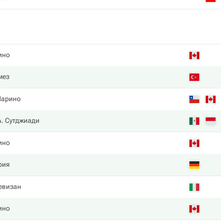
ино
мез
Марино
А. Сутджиади
ино
рия
евизан
ино