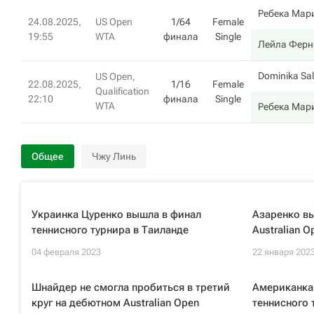
Ребека Мар
24.08.2025,
US Open
1/64
Female
19:55
WTA
финала
Single
Лейла Ферн
Dominika Sa
US Open,
22.08.2025,
1/16
Female
Qualification
22:10
финала
Single
WTA
Ребека Мар
Общее
Чжу Линь
Украинка Цуренко вышла в финал
Азаренко в
теннисного турнира в Таиланде
Australian O
04 февраля 2023
22 января 202
Шнайдер не смогла пробиться в третий
Американка
круг на дебютном Australian Open
теннисного 