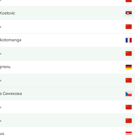
Kostovic
ь
akotomanga
ь
ртель
ь
а Синякова
ь
ь
aus