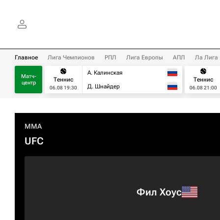
Главное
Лига Чемпионов
РПЛ
Лига Европы
АПЛ
Ла Лига
А. Калинская
Матч-
Теннис
Теннис
центр
Д. Шнайдер
06.08 19:30
06.08 21:00
MMA
UFC
Фил Хоус