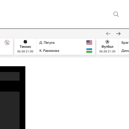
Д. Пегула
Браг
Теннис
Футбол
К. Рахимова
Дин
06.08 21:00
06.08 21:30