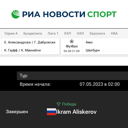
Серия А
Бундеслига
Лига 1
КХЛ
НХЛ
Евролига
НБА
Е. Александрова
Г. Дабровски
Аякс
Футбол
К. Гауфф
К. Макнейли
Шелбурн
06.08 21:00
Тур:
Время начала:
07.05.2023 в 02:00
Ikram Aliskerov
Завершен