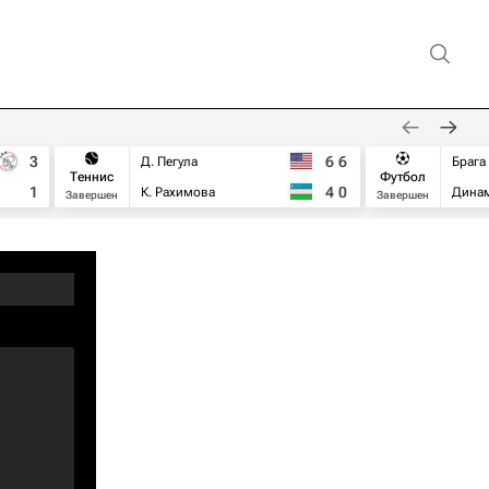
3
6
6
Д. Пегула
Брага
Теннис
Футбол
1
4
0
К. Рахимова
Дина
Завершен
Завершен