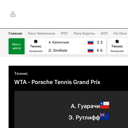
Главное
Лига Чемпионов
РПЛ
Лига Европы
АПЛ
Ла Лига
3
3
А. Калинская
Матч-
Теннис
Теннис
центр
6
6
Д. Шнайдер
Завершен
Завершен
Теннис
WTA
- Porsche Tennis Grand Prix
А. Гуарачи
Э. Рутлифф