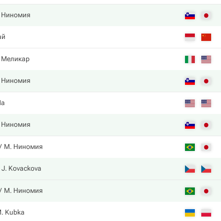
 Ниномия
ай
 Меликар
 Ниномия
Ma
 Ниномия
М. Ниномия
J. Kovackova
М. Ниномия
. Kubka