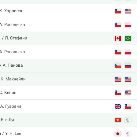
К. Харрисон
А. Росольска
и
Л. Стефани
А. Росольска
А. Панова
К. Макнейли
С. Кенин
А. Гуарачи
. Ен-Шуо
i
Y. H. Lee