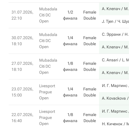
А. Клепач
М.
Mubadala
31.07.2026,
1/2
Female
Citi DC
22:10
финала
Double
Open
J. Tjen
Ч. Шу
С. Эррани
Н.
Mubadala
30.07.2026,
1/4
Female
Citi DC
18:10
финала
Double
Open
А. Клепач
М.
C. Ansari
L. 
Mubadala
27.07.2026,
1/8
Female
Citi DC
18:10
финала
Double
Open
А. Клепач
М.
И. Г. Мартинс
Livesport
23.07.2026,
1/4
Female
Prague
15:00
финала
Double
Open
A. Kovackova
И. Г. Мартинс
Livesport
22.07.2026,
1/8
Female
Prague
16:40
финала
Double
Open
Н. Киченок
M