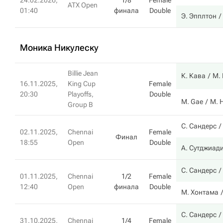
24.02.2026,
1/8
Female
ATX Open
01:40
финала
Double
Э. Эпплтон
Моника Никулеску
Billie Jean
К. Кава
M.
16.11.2025,
King Cup
Female
20:30
Playoffs,
Double
M. Gae
М. 
Group B
С. Сандерс
02.11.2025,
Chennai
Female
Финал
18:55
Open
Double
А. Сутджиад
С. Сандерс
01.11.2025,
Chennai
1/2
Female
12:40
Open
финала
Double
М. Хонтама
С. Сандерс
31.10.2025,
Chennai
1/4
Female