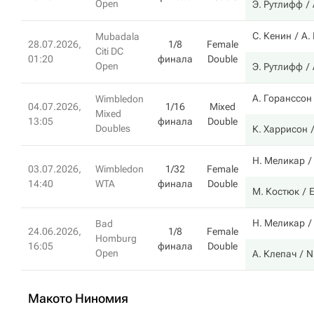
Open
Э. Рутлифф
С. Кенин
А.
Mubadala
28.07.2026,
1/8
Female
Citi DC
01:20
финала
Double
Open
Э. Рутлифф
А. Горанссон
Wimbledon
04.07.2026,
1/16
Mixed
Mixed
13:05
финала
Double
Doubles
К. Харрисон
Н. Меликар
03.07.2026,
Wimbledon
1/32
Female
14:40
WTA
финала
Double
М. Костюк
Е
Н. Меликар
Bad
24.06.2026,
1/8
Female
Homburg
16:05
финала
Double
Open
А. Клепач
N
Макото Ниномия