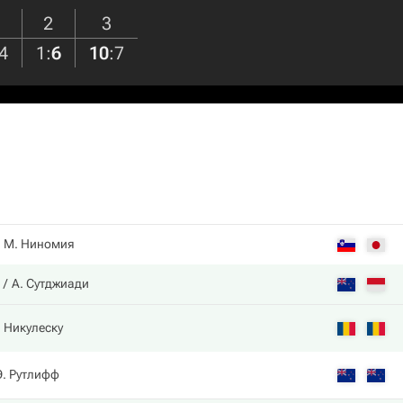
2
3
4
1
:
6
10
:
7
М. Ниномия
А. Сутджиади
 Никулеску
Э. Рутлифф