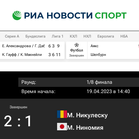
Серия А
Бундеслига
Лига 1
КХЛ
НХЛ
Евролига
НБА
6
3
9
Е. Александрова
Г. Дабровски
Аякс
Футбол
3
6
11
К. Гауфф
К. Макнейли
Шелбурн
Завершен
Раунд:
1/8 финала
Время начала:
19.04.2023 в 14:40
Завершен
М. Никулеску
2
:
1
М. Ниномия