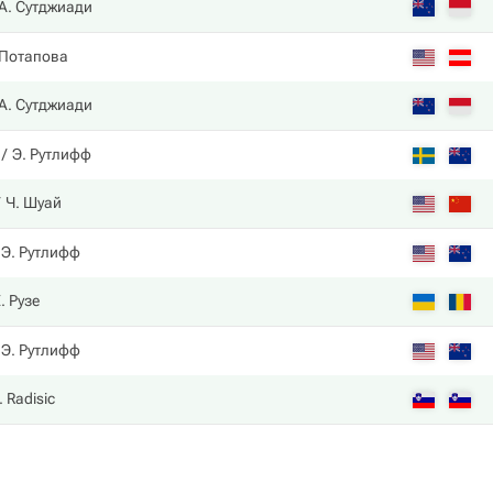
А. Сутджиади
 Потапова
А. Сутджиади
Э. Рутлифф
Ч. Шуай
Э. Рутлифф
. Рузе
Э. Рутлифф
. Radisic