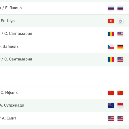
а
Е. Яшина
. Ен-Шуо
у
С. Сантамария
Э. Зайдель
у
С. Сантамария
С. Ифань
А. Сутджиади
А. Смит