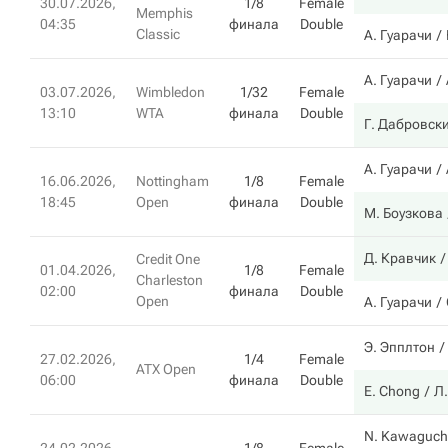
30.07.2026,
1/8
Female
Memphis
04:35
финала
Double
Classic
А. Гуарачи
А. Гуарачи
03.07.2026,
Wimbledon
1/32
Female
13:10
WTA
финала
Double
Г. Дабровск
А. Гуарачи
16.06.2026,
Nottingham
1/8
Female
18:45
Open
финала
Double
М. Боузкова
Д. Кравчик
Credit One
01.04.2026,
1/8
Female
Charleston
02:00
финала
Double
Open
А. Гуарачи
Э. Эпплтон
27.02.2026,
1/4
Female
ATX Open
06:00
финала
Double
E. Chong
Л
N. Kawaguch