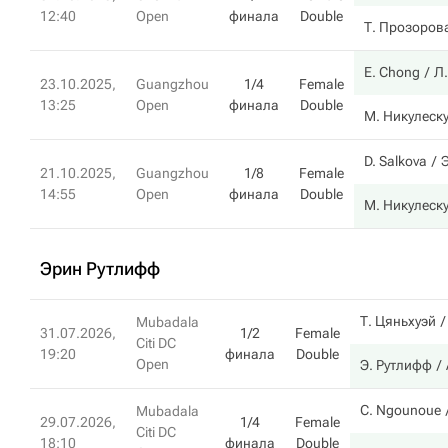
12:40
Open
финала
Double
Т. Прозоров
E. Chong
Л
23.10.2025,
Guangzhou
1/4
Female
13:25
Open
финала
Double
М. Никулеск
D. Salkova
21.10.2025,
Guangzhou
1/8
Female
14:55
Open
финала
Double
М. Никулеск
Эрин Рутлифф
Т. Цяньхуэй
Mubadala
31.07.2026,
1/2
Female
Citi DC
19:20
финала
Double
Open
Э. Рутлифф
C. Ngounoue
Mubadala
29.07.2026,
1/4
Female
Citi DC
18:10
финала
Double