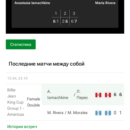
Anastasia Iamachkine
Maria Rivera
1
2
3
6
:
1
2
:
6
6
:
7
Статистика
Последние матчи между собой
15.04, 23:10
Billie
A.
Л.
6
6
Jean
Iamachkine
Перес
Female
King Cup
Double
Group 1 -
0
1
M. Rivera
M. Morales
Americas
История встреч