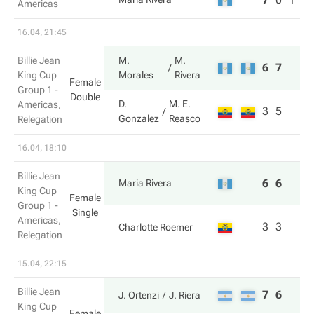
Americas
16.04, 21:45
Billie Jean
M.
M.
6
7
King Cup
Morales
Rivera
Female
Group 1 -
Double
D.
M. E.
Americas,
3
5
Gonzalez
Reasco
Relegation
16.04, 18:10
Billie Jean
6
6
Maria Rivera
King Cup
Female
Group 1 -
Single
Americas,
3
3
Charlotte Roemer
Relegation
15.04, 22:15
Billie Jean
7
6
J. Ortenzi
J. Riera
King Cup
Female