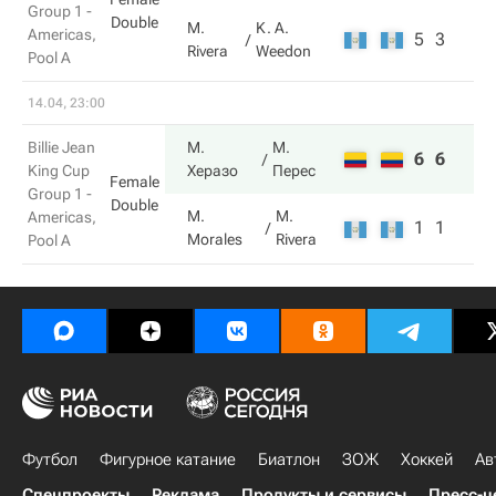
Group 1 -
Double
M.
K. A.
Americas,
5
3
Rivera
Weedon
Pool A
14.04, 23:00
Billie Jean
М.
М.
6
6
King Cup
Херазо
Перес
Female
Group 1 -
Double
M.
M.
Americas,
1
1
Morales
Rivera
Pool A
Футбол
Фигурное катание
Биатлон
ЗОЖ
Хоккей
Ав
Спецпроекты
Реклама
Продукты и сервисы
Пресс-ц