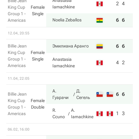
Anastasia
Billie Jean
2
4
Iamachkine
King Cup
Female
Group 1 -
Single
6
6
Noelia Zeballos
Americas
12.04, 20:55
6
6
Billie Jean
Эмилиана Аранго
King Cup
Female
Group 1 -
Single
Anastasia
4
2
Americas
Iamachkine
11.04, 22:05
А.
Д.
6
6
Billie Jean
Гуарачи
Сегель
King Cup
Female
Group 1 -
Double
R.
A.
1
3
Americas
Ccuno
Iamachkine
06.02, 16:00