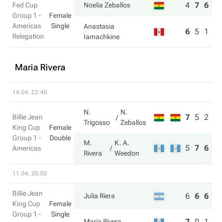
4
7
6
Fed Cup
Noelia Zeballos
Group 1 -
Female
Americas
Single
Anastasia
6
5
1
Relegation
Iamachkine
Maria Rivera
14.04, 22:40
N.
N.
7
5
2
Billie Jean
Trigosso
Zeballos
King Cup
Female
Group 1 -
Double
M.
K. A.
5
7
6
Americas
Rivera
Weedon
11.04, 20:00
Billie Jean
6
6
6
Julia Riera
King Cup
Female
Group 1 -
Single
7
0
1
Maria Rivera