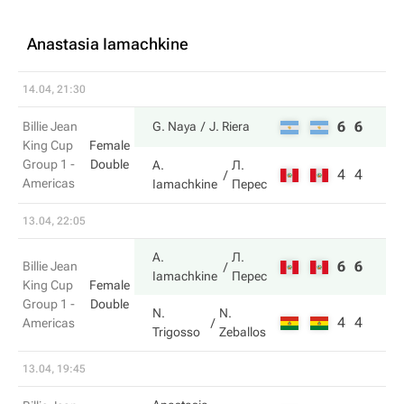
Anastasia Iamachkine
14.04, 21:30
6
6
Billie Jean
G. Naya
J. Riera
King Cup
Female
Group 1 -
Double
A.
Л.
4
4
Americas
Iamachkine
Перес
13.04, 22:05
A.
Л.
6
6
Billie Jean
Iamachkine
Перес
King Cup
Female
Group 1 -
Double
N.
N.
4
4
Americas
Trigosso
Zeballos
13.04, 19:45