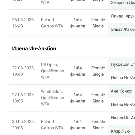
WTA
Эмерсон Дж
Линда Фрух
26.05.2026,
Roland
1/64
Female
16:40
Garros WTA
финала
Single
Эльза Жакм
Илена Ин-Альбон
Лукреция С
US Open,
22.08.2023,
1/64
Female
Qualification
19:40
финала
Single
WTA
Илена Ин-А
Ана Конюх
Wimbledon,
27.06.2023,
1/64
Female
Qualification
18:05
финала
Single
WTA
Илена Ин-А
Илена Ин-А
30.05.2023,
Roland
1/64
Female
20:05
Garros WTA
финала
Single
Клэр Лью