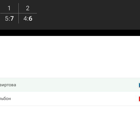
1
2
5
:
7
4
:
6
виртова
льбон