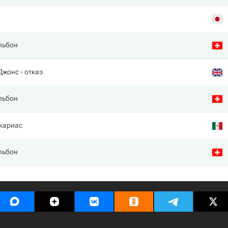
льбон
Джонс
- отказ
льбон
кариас
льбон