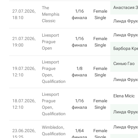
Анастасия 
The
27.07.2026,
1/16
Female
Memphis
18:10
финала
Single
Classic
Линда Фрух
Линда Фрух
Livesport
21.07.2026,
1/16
Female
Prague
19:00
финала
Single
Open
Барбора Кр
Livesport
Синью Гао
19.07.2026,
Prague
1/8
Female
12:10
Open,
финала
Single
Линда Фрух
Qualification
Livesport
Elena Micic
18.07.2026,
Prague
1/16
Female
12:10
Open,
финала
Single
Линда Фрух
Qualification
Линда Фрух
Wimbledon,
23.06.2026,
1/64
Female
Qualification
15:25
финала
Single