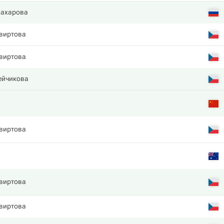
Захарова
виртова
виртова
ейчикова
виртова
виртова
виртова