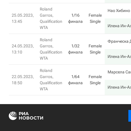
Roland
Нао Хибино
25.05.2023,
Garros,
1/16
Female
13:45
Qualification
финала
Single
Илена Ин-А
WTA
Roland
Франческа 
24.05.2023,
Garros,
1/32
Female
13:10
Qualification
финала
Single
Илена Ин-А
WTA
Roland
Марсела Са
22.05.2023,
Garros,
1/64
Female
18:50
Qualification
финала
Single
Илена Ин-А
WTA