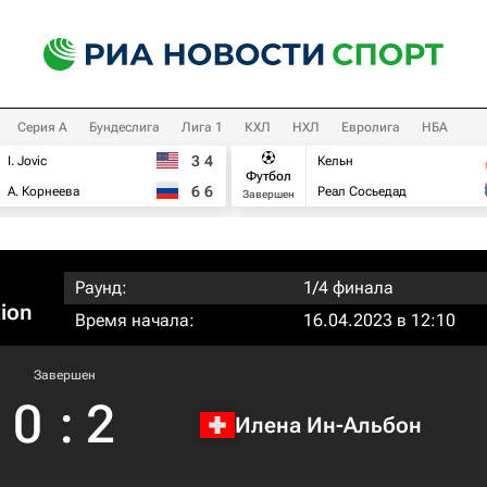
Серия А
Бундеслига
Лига 1
КХЛ
НХЛ
Евролига
НБА
3
4
I. Jovic
Кельн
Футбол
6
6
А. Корнеева
Реал Сосьедад
Завершен
Раунд:
1/4 финала
tion
Время начала:
16.04.2023 в 12:10
Завершен
0
:
2
Илена Ин-Альбон