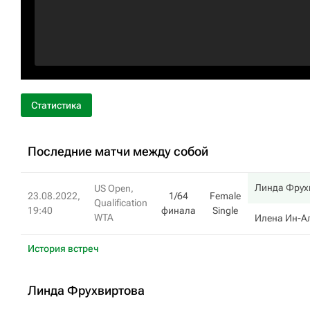
Статистика
Последние матчи между собой
Линда Фрух
US Open,
23.08.2022,
1/64
Female
Qualification
19:40
финала
Single
WTA
Илена Ин-А
История встреч
Линда Фрухвиртова