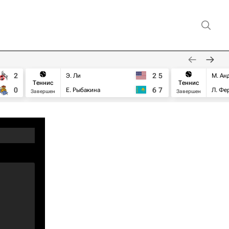
2
2
5
Э. Ли
М. Ан
Теннис
Теннис
0
6
7
Е. Рыбакина
Л. Фе
Завершен
Завершен