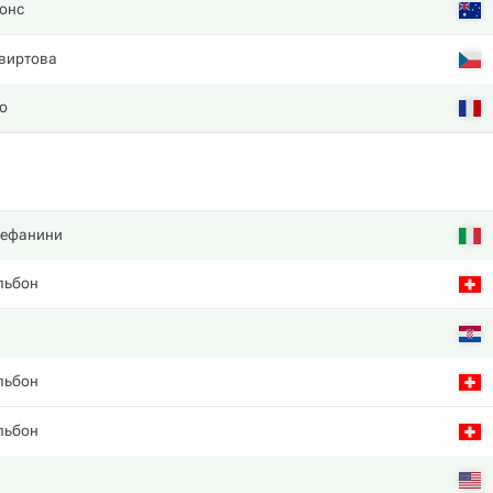
онс
виртова
о
тефанини
льбон
льбон
льбон