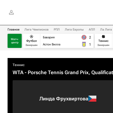
Главное
Лига Чемпионов
РПЛ
Лига Европы
АПЛ
Ла Лига
2
Бавария
Матч-
Футбол
Теннис
центр
1
Астон Вилла
Завершен
Завершен
Теннис
WTA
- Porsche Tennis Grand Prix, Qualifica
Линда Фрухвиртова