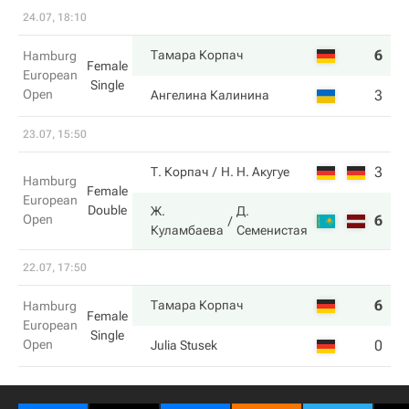
24.07, 18:10
6
1
Тамара Корпач
Hamburg
Female
European
Single
Open
3
6
Ангелина Калинина
23.07, 15:50
3
3
Т. Корпач
Н. Н. Акугуе
Hamburg
Female
European
Double
Ж.
Д.
Open
6
6
Куламбаева
Семенистая
22.07, 17:50
6
3
Тамара Корпач
Hamburg
Female
European
Single
Open
0
6
Julia Stusek