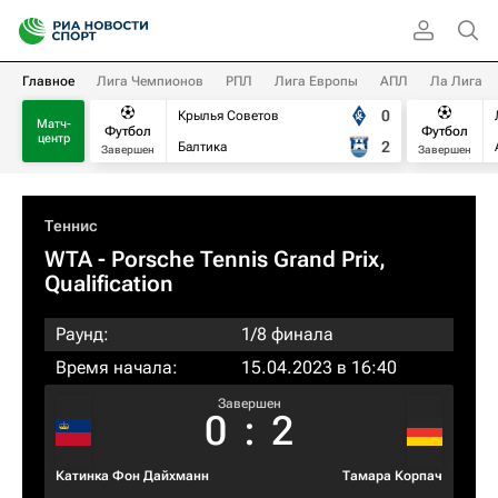
Главное
Лига Чемпионов
РПЛ
Лига Европы
АПЛ
Ла Лига
0
Крылья Советов
Матч-
Футбол
Футбол
центр
2
Балтика
Завершен
Завершен
Теннис
WTA
- Porsche Tennis Grand Prix,
Qualification
Раунд:
1/8 финала
Время начала:
15.04.2023 в 16:40
Завершен
0
:
2
Катинка Фон Дайхманн
Тамара Корпач