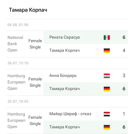
Тамара Корпач
04.08, 01:50
6
0
Рената Сарасуа
National
Female
Bank
Single
Open
4
6
Тамара Корпач
26.07, 15:10
3
3
Анна Бондарь
Hamburg
Female
European
Single
Open
6
6
Тамара Корпач
25.07, 18:55
1
0
Майар Шериф
- отказ
Hamburg
Female
European
Single
Open
6
2
Тамара Корпач