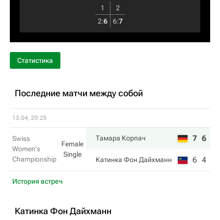
1
2
2
:
6
6
:
7
Статистика
Последние матчи между собой
13.04, 20:25
7
6
Тамара Корпач
Swiss
Female
Women's
Single
Championship
6
4
Катинка Фон Дайхманн
История встреч
Катинка Фон Дайхманн