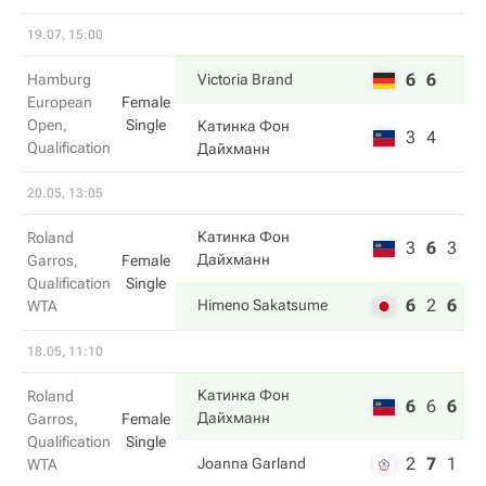
19.07, 15:00
6
6
Hamburg
Victoria Brand
European
Female
Open,
Single
Катинка Фон
3
4
Qualification
Дайхманн
20.05, 13:05
Катинка Фон
Roland
3
6
3
Дайхманн
Garros,
Female
Qualification
Single
6
2
6
Himeno Sakatsume
WTA
18.05, 11:10
Катинка Фон
Roland
6
6
6
Дайхманн
Garros,
Female
Qualification
Single
2
7
1
Joanna Garland
WTA