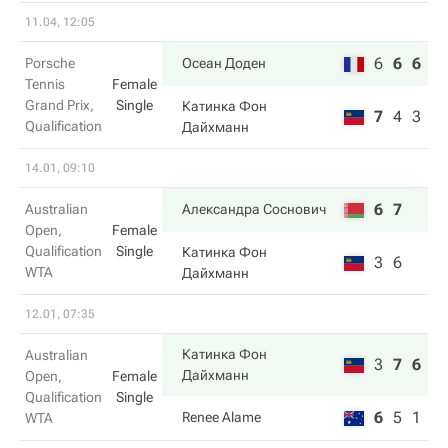
11.04, 12:05
6
6
6
Porsche
Осеан Доден
Tennis
Female
Grand Prix,
Single
Катинка Фон
7
4
3
Qualification
Дайхманн
14.01, 09:10
6
7
Australian
Александра Соснович
Open,
Female
Qualification
Single
Катинка Фон
3
6
WTA
Дайхманн
12.01, 07:35
Катинка Фон
Australian
3
7
6
Дайхманн
Open,
Female
Qualification
Single
6
5
1
Renee Alame
WTA