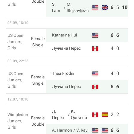
Double
Girls
S.
M.
6
5
10
Lam
Stojsavljevic
05.09, 18:10
6
6
Katherine Hui
US Open
Female
Juniors,
Single
Girls
4
0
Луччана Перес
03.09, 22:25
4
0
Thea Frodin
US Open
Female
Juniors,
Single
Girls
6
6
Луччана Перес
12.07, 18:10
Л.
K.
2
2
Wimbledon
Перес
Quevedo
Female
Juniors,
Double
Girls
6
6
A. Harmon
V. Ray