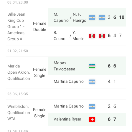
08.04, 23:00
Billie Jean
M.
N. F.
3
6
10
King Cup
Capurro
Huergo
Female
Group 1 -
Double
R.
Y.
Americas,
6
4
7
Ccuno
Muelle
Group A
21.02, 21:50
Мария
6
6
Merida
Тимофеева
Female
Open Akron,
Single
Qualification
4
1
Martina Capurro
25.06, 15:35
2
6
Martina Capurro
Wimbledon,
Female
Qualification
Single
WTA
6
7
Valentina Ryser
21.05, 13:30