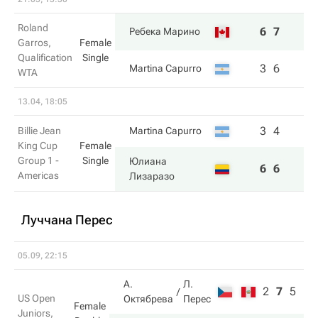
Roland
6
7
Ребека Марино
Garros,
Female
Qualification
Single
3
6
Martina Capurro
WTA
13.04, 18:05
3
4
Billie Jean
Martina Capurro
King Cup
Female
Group 1 -
Single
Юлиана
6
6
Americas
Лизаразо
Луччана Перес
05.09, 22:15
А.
Л.
2
7
5
US Open
Октябрева
Перес
Female
Juniors,