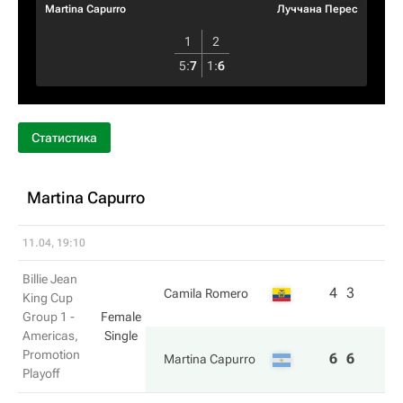
Martina Capurro
Луччана Перес
1
2
5
:
7
1
:
6
Статистика
Martina Capurro
11.04, 19:10
Billie Jean
4
3
Camila Romero
King Cup
Group 1 -
Female
Americas,
Single
Promotion
6
6
Martina Capurro
Playoff