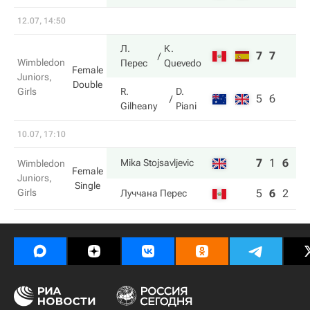
12.07, 14:50
Л.
K.
7
7
Wimbledon
Перес
Quevedo
Female
Juniors,
Double
Girls
R.
D.
5
6
Gilheany
Piani
10.07, 17:10
7
1
6
Mika Stojsavljevic
Wimbledon
Female
Juniors,
Single
Girls
5
6
2
Луччана Перес