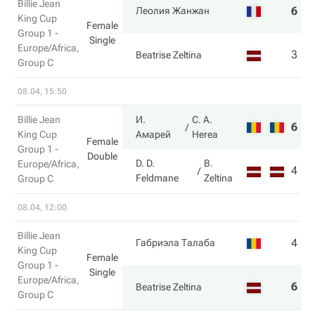
Billie Jean
6
6
Леолия Жанжан
King Cup
Female
Group 1 -
Single
Europe/Africa,
3
4
Beatrise Zeltina
Group C
08.04, 15:50
Billie Jean
И.
C. A.
6
0
King Cup
Амарей
Herea
Female
Group 1 -
Double
D. D.
B.
Europe/Africa,
4
6
Feldmane
Zeltina
Group C
08.04, 12:00
Billie Jean
4
6
Габриэла Талаба
King Cup
Female
Group 1 -
Single
Europe/Africa,
6
4
Beatrise Zeltina
Group C