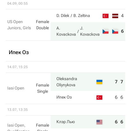
04.09, 00:55
4
5
D. Dilek
B. Zeltina
US Open
Female
Juniors, Girls
Double
A.
J.
6
7
Kovackova
Kovackova
Ипек Оз
14.07, 15:25
Oleksandra
7
7
Oliynykova
Female
Iasi Open
Single
6
6
Ипек Оз
13.07, 13:35
6
6
Клэр Лью
Iasi Open,
Female