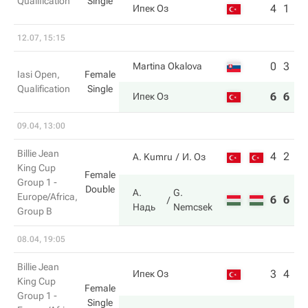
Qualification
Single
4
1
Ипек Оз
12.07, 15:15
0
3
Martina Okalova
Iasi Open,
Female
Qualification
Single
6
6
Ипек Оз
09.04, 13:00
Billie Jean
4
2
A. Kumru
И. Оз
King Cup
Female
Group 1 -
Double
А.
G.
Europe/Africa,
6
6
Надь
Nemcsek
Group B
08.04, 19:05
Billie Jean
3
4
Ипек Оз
King Cup
Female
Group 1 -
Single