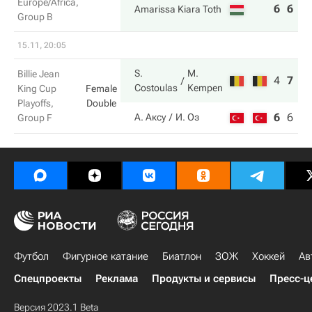
Europe/Africa,
6
6
Amarissa Kiara Toth
Group B
15.11, 20:05
S.
M.
Billie Jean
4
7
7
Costoulas
Kempen
King Cup
Female
Playoffs,
Double
6
6
6
А. Аксу
И. Оз
Group F
Футбол
Фигурное катание
Биатлон
ЗОЖ
Хоккей
Ав
Спецпроекты
Реклама
Продукты и сервисы
Пресс-ц
Версия 2023.1 Beta