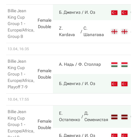
Billie Jean
6
Б. Дженгиз
И. Оз
King Cup
Female
Group 1 -
Double
Z.
С.
Europe/Africa,
4
Kardava
Шапатава
Group B
13.04, 16:35
Billie Jean
А. Надь
Ф. Столлар
King Cup
Female
Group 1 -
Double
Europe/Africa,
Б. Дженгиз
И. Оз
Playoff 7-9
10.04, 17:55
Billie Jean
Е.
Д.
6
King Cup
Остапенко
Семенистая
Female
Group 1 -
Double
Europe/Africa,
1
Б. Дженгиз
И. Оз