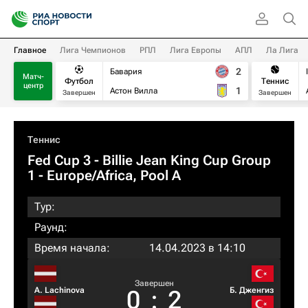
Главное
Лига Чемпионов
РПЛ
Лига Европы
АПЛ
Ла Лига
2
Бавария
Матч-
Футбол
Теннис
центр
1
Астон Вилла
Завершен
Завершен
Теннис
Fed Cup 3 - Billie Jean King Cup Group
1 - Europe/Africa, Pool A
Тур:
Раунд:
Время начала:
14.04.2023 в 14:10
Завершен
A. Lachinova
Б. Дженгиз
0
:
2