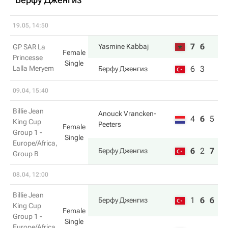
19.05, 14:50
7
6
Yasmine Kabbaj
GP SAR La
Female
Princesse
Single
Lalla Meryem
6
3
Берфу Дженгиз
09.04, 15:40
Billie Jean
Anouck Vrancken-
4
6
5
King Cup
Peeters
Female
Group 1 -
Single
Europe/Africa,
6
2
7
Берфу Дженгиз
Group B
08.04, 12:00
Billie Jean
1
6
6
Берфу Дженгиз
King Cup
Female
Group 1 -
Single
Europe/Africa,