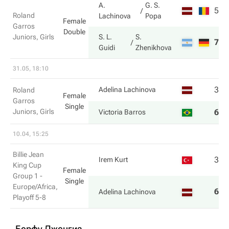
A.
G. S.
5
2
Roland
Lachinova
Popa
Female
Garros
Double
Juniors, Girls
S. L.
S.
7
6
Guidi
Zhenikhova
31.05, 18:10
3
2
Adelina Lachinova
Roland
Female
Garros
Single
Juniors, Girls
6
6
Victoria Barros
10.04, 15:25
Billie Jean
3
2
Irem Kurt
King Cup
Female
Group 1 -
Single
Europe/Africa,
6
6
Adelina Lachinova
Playoff 5-8
Берфу Дженгиз