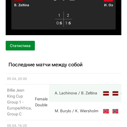
B. Zeltina
И. Оз
1
2
0
:
6
1
:
6
Статистика
Последние матчи между собой
09.04, 20:00
Billie Jean
6
A. Lachinova
B. Zeltina
King Cup
Female
Group 1 -
Double
Europe/Africa,
3
M. Burylo
K. Wiersholm
Group C
08.04, 16:20