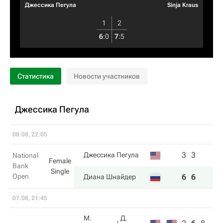
Джессика Пегула
Sinja Kraus
1
2
6
:
0
7
:
5
Статистика
Новости участников
Джессика Пегула
08.08, 22:05
3
3
Джессика Пегула
National
Female
Bank
Single
Open
6
6
Диана Шнайдер
07.08, 21:45
М.
Д.