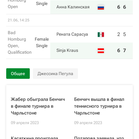
Homburg
Single
Open
6
6
Анна Калинская
21.06, 14:25
Bad
2
5
Рената Сарасуа
Homburg
Female
Open,
Single
6
7
Sinja Kraus
Qualification
Общее
Джессика Пегула
Жабер обыграла Бенчич
Бенчич вышла в финал
в финале турнира в
теннисного турнира в
Чарльстоне
Чарльстоне
09 апреля 2023
09 апреля 2023
Касаткина проиграла
Потапова заявила, что