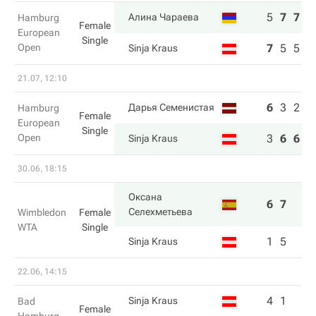
5
7
7
Алина Чараева
Hamburg
Female
European
Single
Open
7
5
5
Sinja Kraus
21.07, 12:10
6
3
2
Дарья Семенистая
Hamburg
Female
European
Single
Open
3
6
6
Sinja Kraus
30.06, 18:15
Оксана
6
7
Селехметьева
Wimbledon
Female
WTA
Single
1
5
Sinja Kraus
22.06, 14:15
4
1
Sinja Kraus
Bad
Female