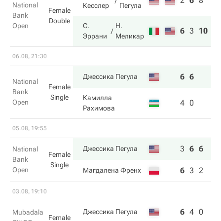
2
6
8
National
Кесслер
Пегула
Female
Bank
Double
Open
С.
Н.
6
3
10
Эррани
Меликар
06.08, 21:30
6
6
Джессика Пегула
National
Female
Bank
Single
Камилла
Open
4
0
Рахимова
05.08, 19:55
3
6
6
Джессика Пегула
National
Female
Bank
Single
Open
6
3
2
Магдалена Френх
03.08, 19:10
6
4
0
Джессика Пегула
Mubadala
Female