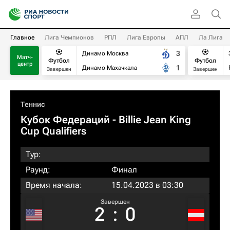
Главное
Лига Чемпионов
РПЛ
Лига Европы
АПЛ
Ла Лига
3
Динамо Москва
Матч-
Футбол
Футбол
центр
1
Динамо Махачкала
Завершен
Завершен
Теннис
Кубок Федераций
- Billie Jean King
Cup Qualifiers
Тур:
Раунд:
Финал
Время начала:
15.04.2023 в 03:30
Завершен
2
:
0