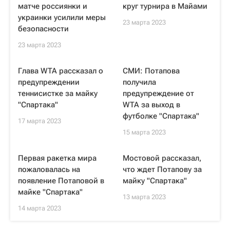
матче россиянки и
круг турнира в Майами
украинки усилили меры
23 марта 2023
безопасности
23 марта 2023
Глава WTA рассказал о
СМИ: Потапова
предупреждении
получила
теннисистке за майку
предупреждение от
"Спартака"
WTA за выход в
футболке "Спартака"
17 марта 2023
15 марта 2023
Первая ракетка мира
Мостовой рассказал,
пожаловалась на
что ждет Потапову за
появление Потаповой в
майку "Спартака"
майке "Спартака"
13 марта 2023
14 марта 2023