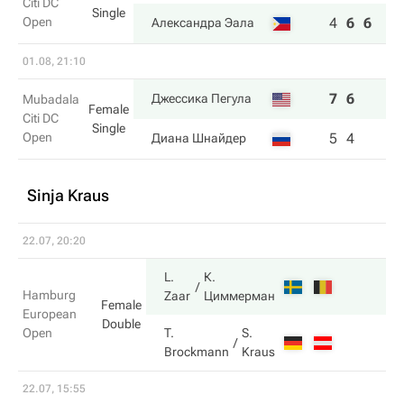
Citi DC
Single
Open
4
6
6
Александра Эала
01.08, 21:10
7
6
Джессика Пегула
Mubadala
Female
Citi DC
Single
Open
5
4
Диана Шнайдер
Sinja Kraus
22.07, 20:20
L.
К.
Hamburg
Zaar
Циммерман
Female
European
Double
Open
T.
S.
Brockmann
Kraus
22.07, 15:55