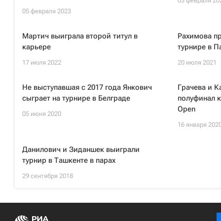
03 февраля 20
05 февраля 2023
Мартич выиграла второй титул в
Рахимова п
карьере
турнире в 
17 июля 2022
20 июля 2021
Не выступавшая с 2017 года Янкович
Грачева и К
сыграет на турнире в Белграде
полуфинал к
Open
05 июня 2020
16 января 202
Данилович и Зиданшек выиграли
турнир в Ташкенте в парах
29 сентября 2018