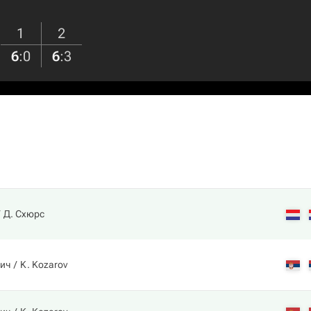
1
2
6
:
0
6
:
3
Д. Схюрс
ич
K. Kozarov