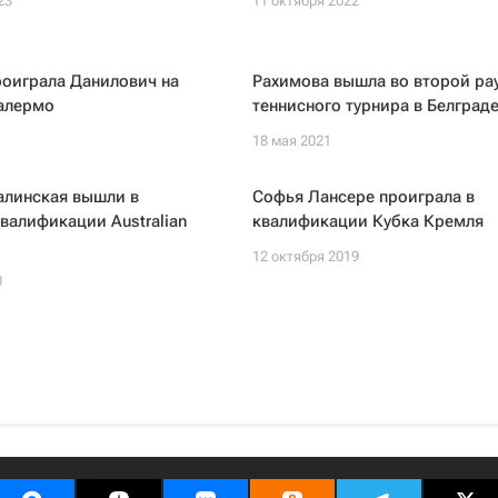
23
11 октября 2022
роиграла Данилович на
Рахимова вышла во второй ра
Палермо
теннисного турнира в Белград
18 мая 2021
алинская вышли в
Софья Лансере проиграла в
валификации Australian
квалификации Кубка Кремля
12 октября 2019
0