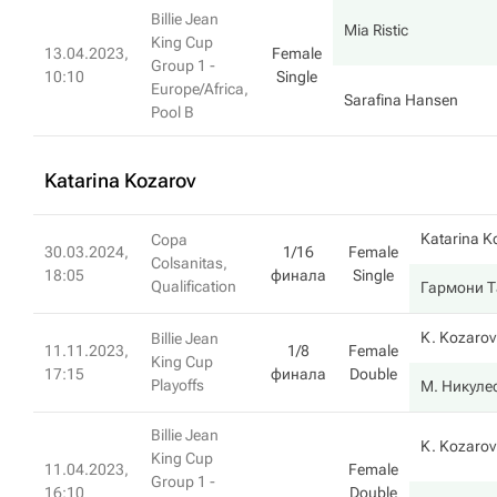
Billie Jean
Mia Ristic
King Cup
13.04.2023,
Female
Group 1 -
10:10
Single
Europe/Africa,
Sarafina Hansen
Pool B
Katarina Kozarov
Katarina K
Copa
30.03.2024,
1/16
Female
Colsanitas,
18:05
финала
Single
Qualification
Гармони Т
K. Kozarov
Billie Jean
11.11.2023,
1/8
Female
King Cup
17:15
финала
Double
Playoffs
М. Никуле
Billie Jean
K. Kozarov
King Cup
11.04.2023,
Female
Group 1 -
16:10
Double