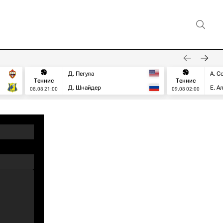
Д. Пегула
А. С
Теннис
Теннис
Д. Шнайдер
Е. А
08.08 21:00
09.08 02:00