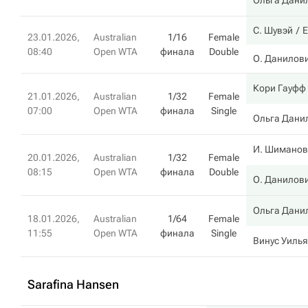
Ольга Дани
С. Шувэй
Е
23.01.2026,
Australian
1/16
Female
08:40
Open WTA
финала
Double
О. Данилов
Кори Гауфф
21.01.2026,
Australian
1/32
Female
07:00
Open WTA
финала
Single
Ольга Дани
И. Шиманов
20.01.2026,
Australian
1/32
Female
08:15
Open WTA
финала
Double
О. Данилов
Ольга Дани
18.01.2026,
Australian
1/64
Female
11:55
Open WTA
финала
Single
Винус Уиль
Sarafina Hansen