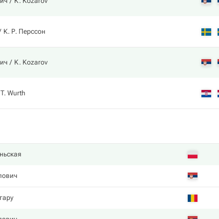
ич
K. Kozarov
К. Р. Перссон
ич
K. Kozarov
T. Wurth
ньская
лович
гару