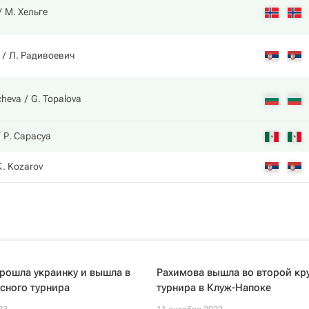
М. Хельге
Л. Радивоевич
cheva
G. Topalova
Р. Сарасуа
K. Kozarov
рошла украинку и вышла в
Рахимова вышла во второй кр
сного турнира
турнира в Клуж-Напоке