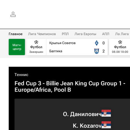
Главное
Лига Чемпионов
РПЛ
Лига Европы
АПЛ
Ла Лига
0
Крылья Советов
Матч-
Футбол
Футбол
центр
2
Балтика
Завершен
08.08 18:00
Теннис
Fed Cup 3 - Billie Jean King Cup Group 1 -
Europe/Africa, Pool B
О. Данилович
K. Kozarov