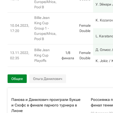
Europe/Africa,
У. Эйкери
Pool B
Billie Jean
K. Kozarov
King Cup
10.04.2023,
Female
Group 1 -
17:20
Double
Europe/Africa,
L. Karatan
Pool B
Д. Олмос
Billie Jean
13.11.2022,
1/8
Female
King Cup
02:35
финала
Double
Playoffs
K. Jokic
Общее
Ольга Данилович
Панова и Данилович проиграли Букше
Россиянка п
и Схофс в финале парного турнира в
финал тенни
Лионе