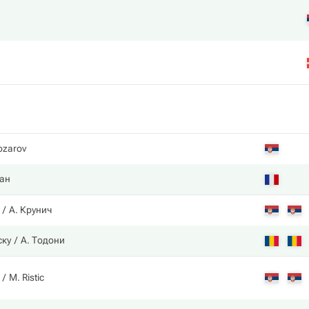
ozarov
ан
А. Крунич
ску
А. Тодони
M. Ristic