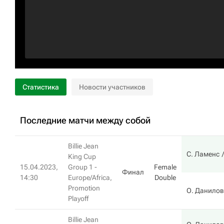
Статистика
Новости участников
Последние матчи между собой
Billie Jean
С. Ламенс
King Cup
15.04.2023,
Group 1 -
Female
Финал
14:30
Europe/Africa,
Double
Promotion
О. Данилов
Playoff
Billie Jean