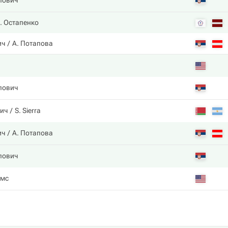
лович
. Остапенко
ич
А. Потапова
лович
ич
S. Sierra
ич
А. Потапова
лович
ямс