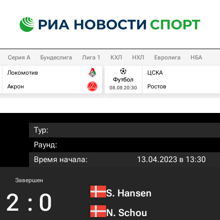
Серия А
Бундеслига
Лига 1
КХЛ
НХЛ
Евролига
НБА
Локомотив
ЦСКА
Футбол
Акрон
Ростов
08.08 20:30
Тур:
Раунд:
Время начала:
13.04.2023 в 13:30
Завершен
S. Hansen
2
:
0
N. Schou