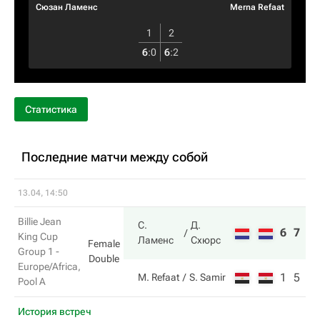
Сюзан Ламенс
Merna Refaat
1
2
6
:
0
6
:
2
Статистика
Последние матчи между собой
13.04, 14:50
Billie Jean
С.
Д.
6
7
King Cup
Ламенс
Схюрс
Female
Group 1 -
Double
Europe/Africa,
1
5
M. Refaat
S. Samir
Pool A
История встреч