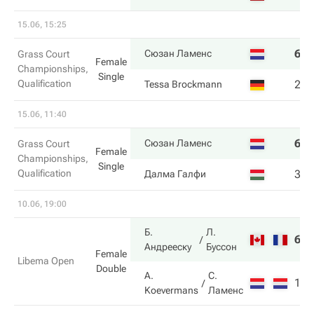
15.06, 15:25
6
6
Сюзан Ламенс
Grass Court
Female
Championships,
Single
Qualification
2
2
Tessa Brockmann
15.06, 11:40
6
7
Сюзан Ламенс
Grass Court
Female
Championships,
Single
Qualification
3
6
Далма Галфи
10.06, 19:00
Б.
Л.
6
6
Андрееску
Буссон
Female
Libema Open
Double
A.
С.
1
4
Koevermans
Ламенс