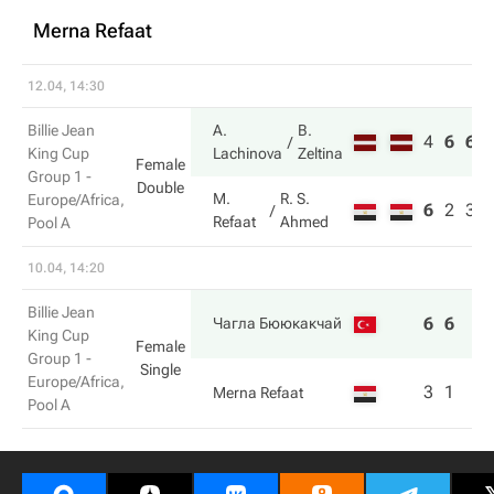
Merna Refaat
12.04, 14:30
Billie Jean
A.
B.
4
6
6
King Cup
Lachinova
Zeltina
Female
Group 1 -
Double
M.
R. S.
Europe/Africa,
6
2
3
Refaat
Ahmed
Pool A
10.04, 14:20
Billie Jean
6
6
Чагла Бююкакчай
King Cup
Female
Group 1 -
Single
Europe/Africa,
3
1
Merna Refaat
Pool A