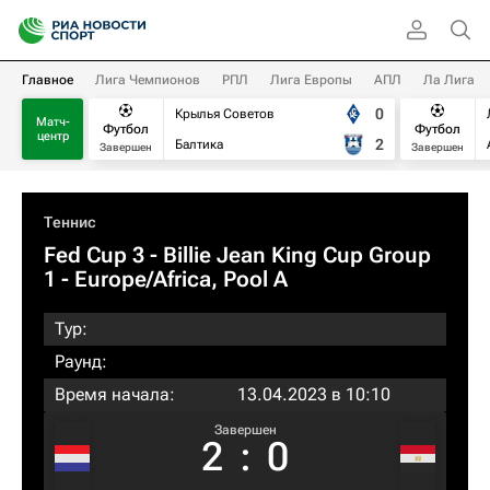
Главное
Лига Чемпионов
РПЛ
Лига Европы
АПЛ
Ла Лига
0
Крылья Советов
Матч-
Футбол
Футбол
центр
2
Балтика
Завершен
Завершен
Теннис
Fed Cup 3 - Billie Jean King Cup Group
1 - Europe/Africa, Pool A
Тур:
Раунд:
Время начала:
13.04.2023 в 10:10
Завершен
2
:
0