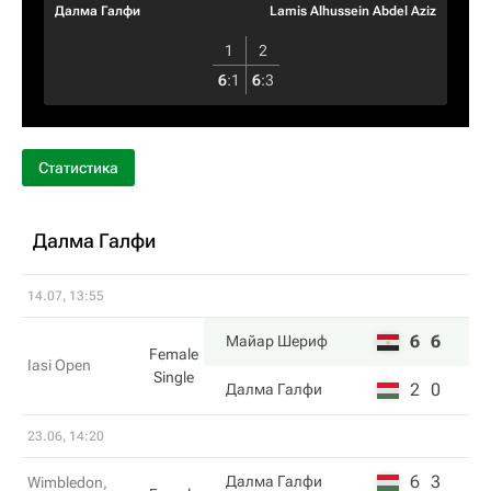
Далма Галфи
Lamis Alhussein Abdel Aziz
1
2
6
:
1
6
:
3
Статистика
Далма Галфи
14.07, 13:55
6
6
Майар Шериф
Female
Iasi Open
Single
2
0
Далма Галфи
23.06, 14:20
6
3
Далма Галфи
Wimbledon,