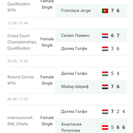
Female
Qualification
Single
WTA
7
6
Francisca Jorge
15.06, 11:40
6
7
Сюзан Ламенс
Grass Court
Female
Championships,
Single
Qualification
3
6
Далма Галфи
26.05, 15:50
5
4
Далма Галфи
Roland Garros
Female
WTA
Single
7
6
Майар Шериф
06.05, 17:55
7
2
4
Далма Галфи
Internazionali
Female
BNL d'Italia
Single
Анастасия
5
6
6
Потапова