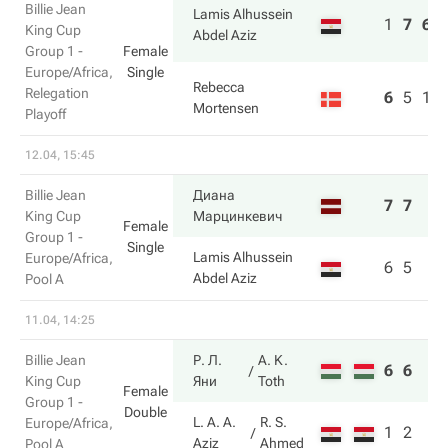
Billie Jean
Lamis Alhussein
1
7
6
King Cup
Abdel Aziz
Group 1 -
Female
Europe/Africa,
Single
Rebecca
Relegation
6
5
1
Mortensen
Playoff
12.04, 15:45
Billie Jean
Диана
7
7
King Cup
Марцинкевич
Female
Group 1 -
Single
Lamis Alhussein
Europe/Africa,
6
5
Abdel Aziz
Pool A
11.04, 14:25
Billie Jean
Р. Л.
A. K.
6
6
King Cup
Яни
Toth
Female
Group 1 -
Double
L. A. A.
R. S.
Europe/Africa,
1
2
Aziz
Ahmed
Pool A