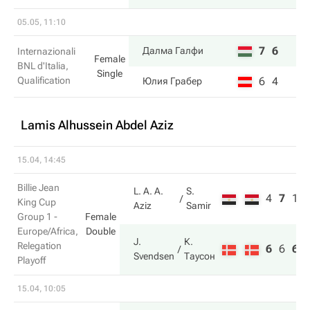
05.05, 11:10
7
6
Далма Галфи
Internazionali
Female
BNL d'Italia,
Single
Qualification
6
4
Юлия Грабер
Lamis Alhussein Abdel Aziz
15.04, 14:45
Billie Jean
L. A. A.
S.
4
7
1
King Cup
Aziz
Samir
Group 1 -
Female
Europe/Africa,
Double
J.
К.
Relegation
6
6
6
Svendsen
Таусон
Playoff
15.04, 10:05