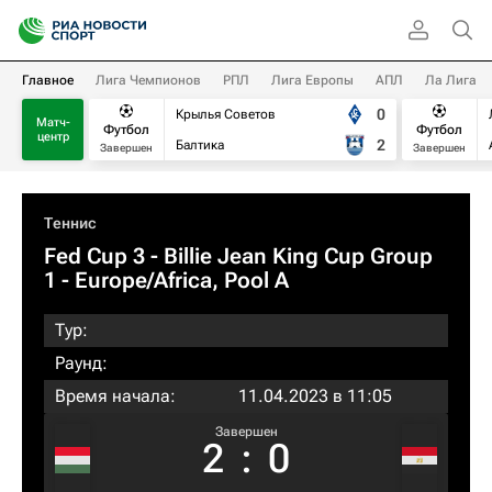
Главное
Лига Чемпионов
РПЛ
Лига Европы
АПЛ
Ла Лига
0
Крылья Советов
Матч-
Футбол
Футбол
центр
2
Балтика
Завершен
Завершен
Теннис
Fed Cup 3 - Billie Jean King Cup Group
1 - Europe/Africa, Pool A
Тур:
Раунд:
Время начала:
11.04.2023 в 11:05
Завершен
2
:
0