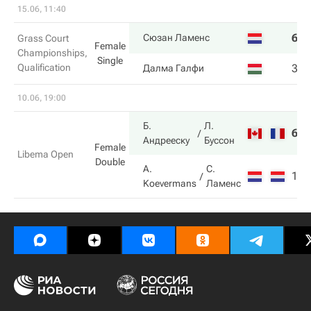
15.06, 11:40
6
7
Сюзан Ламенс
Grass Court
Female
Championships,
Single
Qualification
3
6
Далма Галфи
10.06, 19:00
Б.
Л.
6
6
Андрееску
Буссон
Female
Libema Open
Double
A.
С.
1
4
Koevermans
Ламенс