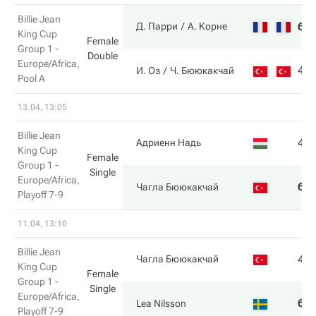
Billie Jean
6
Д. Парри
А. Корне
King Cup
Female
Group 1 -
Double
Europe/Africa,
4
И. Оз
Ч. Бююкакчай
Pool A
13.04, 13:05
Billie Jean
4
Адриенн Надь
King Cup
Female
Group 1 -
Single
Europe/Africa,
6
Чагла Бююкакчай
Playoff 7-9
11.04, 13:10
Billie Jean
4
Чагла Бююкакчай
King Cup
Female
Group 1 -
Single
Europe/Africa,
6
Lea Nilsson
Playoff 7-9