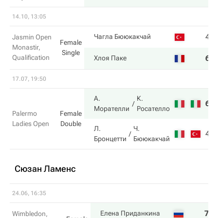
14.10, 13:05
4
Чагла Бююкакчай
Jasmin Open
Female
Monastir,
Single
Qualification
6
Хлоя Паке
17.07, 19:50
А.
К.
6
Морателли
Росателло
Palermo
Female
Ladies Open
Double
Л.
Ч.
4
Бронцетти
Бююкакчай
Сюзан Ламенс
24.06, 16:35
7
4
Елена Приданкина
Wimbledon,