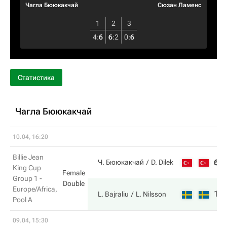
Чагла Бююкакчай
Сюзан Ламенс
1
2
3
4
:
6
6
:
2
0
:
6
Статистика
Чагла Бююкакчай
10.04, 16:20
Billie Jean
6
Ч. Бююкакчай
D. Dilek
King Cup
Female
Group 1 -
Double
Europe/Africa,
1
L. Bajraliu
L. Nilsson
Pool A
09.04, 15:30