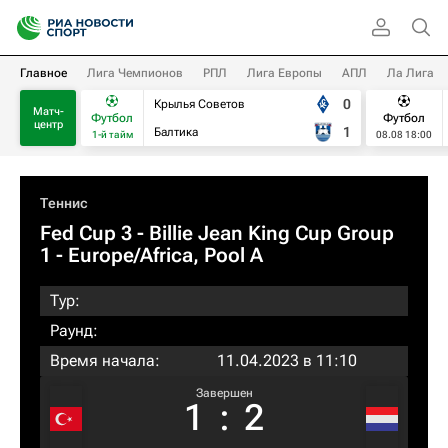
Главное
Лига Чемпионов
РПЛ
Лига Европы
АПЛ
Ла Лига
0
Крылья Советов
Матч-
Футбол
Футбол
центр
1
Балтика
1-й тайм
08.08 18:00
Теннис
Fed Cup 3 - Billie Jean King Cup Group
1 - Europe/Africa, Pool A
Тур:
Раунд:
Время начала:
11.04.2023 в 11:10
Завершен
1
:
2