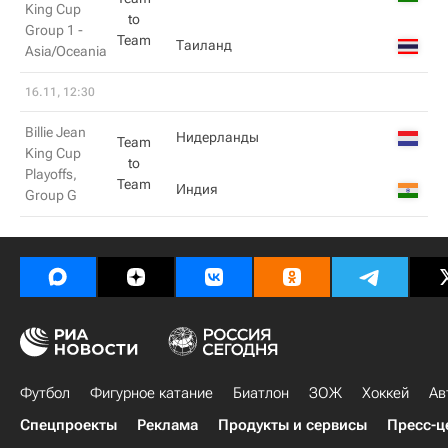
King Cup
to
Group 1 -
Team
Таиланд
Asia/Oceania
16.11, 12:30
Billie Jean
Нидерланды
Team
King Cup
to
Playoffs,
Team
Индия
Group G
Футбол
Фигурное катание
Биатлон
ЗОЖ
Хоккей
Ав
Спецпроекты
Реклама
Продукты и сервисы
Пресс-ц