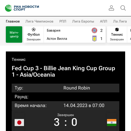
Главное
Лига Чемпионов
РПЛ
Лига Европы
АПЛ
Ла Лига
2
Бавария
Матч-
Футбол
Теннис
центр
1
Астон Вилла
Завершен
Завершен
Теннис
Fed Cup 3 - Billie Jean King Cup Group
1 - Asia/Oceania
Тур:
Round Robin
Раунд:
Время начала:
14.04.2023 в 07:00
Завершен
3
:
0