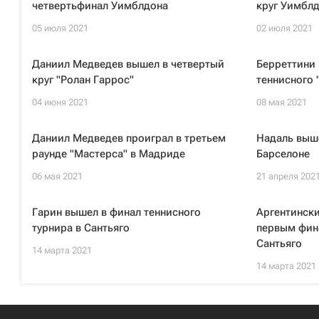
четвертьфинал Уимблдона
круг Уимбл
05 июля 2021
02 июля 2021
Даниил Медведев вышел в четвертый
Берреттини 
круг "Ролан Гаррос"
теннисного 
04 июня 2021
08 мая 2021
Даниил Медведев проиграл в третьем
Надаль выше
раунде "Мастерса" в Мадриде
Барселоне
06 мая 2021
21 апреля 202
Гарин вышел в финал теннисного
Аргентински
турнира в Сантьяго
первым фин
Сантьяго
14 марта 2021
14 марта 2021