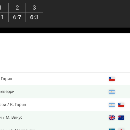
1
2
3
:
1
6
:
7
6
:
3
 Гарин
чеверри
ерри
К. Гарин
й
М. Винус