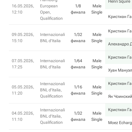
Henri Squire
16.05.2026,
European
1/8
Male
12:10
Open,
финала
Single
Кристиан Г
Qualification
Кристиан Г
09.05.2026,
Internazionali
1/32
Male
15:10
BNL d'Italia
финала
Single
Алехандро 
Кристиан Г
07.05.2026,
Internazionali
1/64
Male
17:25
BNL d'Italia
финала
Single
Хуан Мануэл
Кристиан Г
Internazionali
05.05.2026,
1/16
Male
BNL d'Italia,
11:20
финала
Single
Qualification
Ян Чоински
Кристиан Г
Internazionali
04.05.2026,
1/32
Male
BNL d'Italia,
11:10
финала
Single
Qualification
Moez Echarg