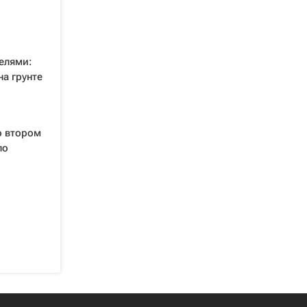
телями:
на грунте
о втором
ло