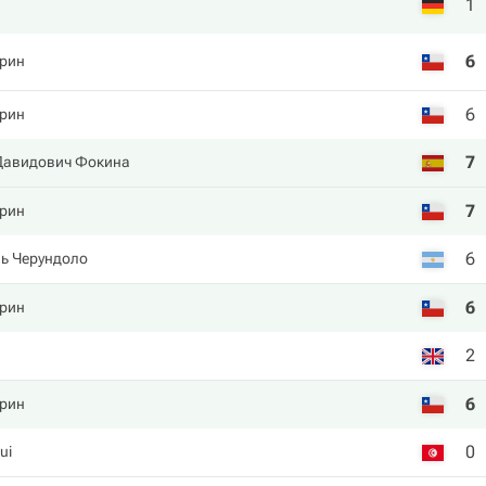
1
6
арин
6
арин
7
Давидович Фокина
7
арин
6
ь Черундоло
6
арин
2
й
6
арин
0
ui