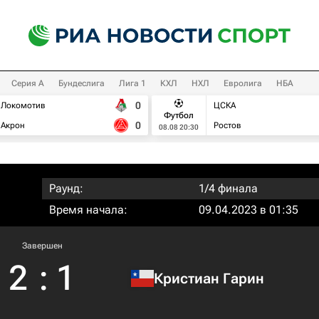
Серия А
Бундеслига
Лига 1
КХЛ
НХЛ
Евролига
НБА
0
Локомотив
ЦСКА
Футбол
0
Акрон
Ростов
08.08 20:30
Раунд:
1/4 финала
Время начала:
09.04.2023 в 01:35
Завершен
2
:
1
Кристиан Гарин