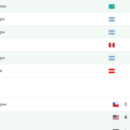
лик
рри
рри
рри
в
0
арин
6