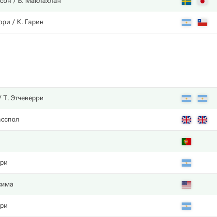
ссон
Б. Маклахлан
ерри
К. Гарин
Т. Этчеверри
асспол
рри
cима
рри