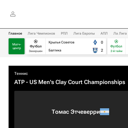
Главное
Лига Чемпионов
РПЛ
Лига Европы
АПЛ
Ла Лига
0
Крылья Советов
Матч-
Футбол
Футбол
центр
2
Балтика
Завершен
2-й тайм
Теннис
ATP
- US Men's Clay Court Championships
Томас Этчеверри