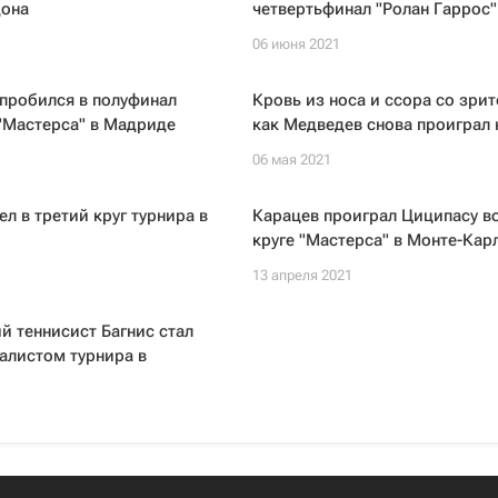
дона
четвертьфинал "Ролан Гаррос"
06 июня 2021
пробился в полуфинал
Кровь из носа и ссора со зри
"Мастерса" в Мадриде
как Медведев снова проиграл 
06 мая 2021
л в третий круг турнира в
Карацев проиграл Циципасу в
круге "Мастерса" в Монте-Кар
1
13 апреля 2021
й теннисист Багнис стал
алистом турнира в