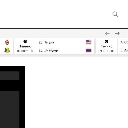
Д. Пегула
А. С
Теннис
Теннис
Д. Шнайдер
Е. А
08.08 21:00
09.08 02:00