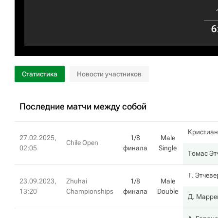
6
Статистика
Новости участников
Последние матчи между собой
Кристиан
27.02.2025,
1/8
Male
Chile Open
02:05
финала
Single
Томас Эт
Т. Этчев
23.09.2023,
Zhuhai
1/8
Male
13:20
Championships
финала
Double
Д. Марре