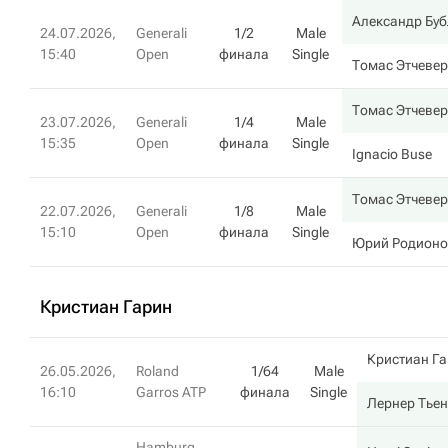
Александр Буб
24.07.2026,
Generali
1/2
Male
15:40
Open
финала
Single
Томас Этчеве
Томас Этчеве
23.07.2026,
Generali
1/4
Male
15:35
Open
финала
Single
Ignacio Buse
Томас Этчеве
22.07.2026,
Generali
1/8
Male
15:10
Open
финала
Single
Юрий Родионо
Кристиан Гарин
Кристиан Г
26.05.2026,
Roland
1/64
Male
16:10
Garros ATP
финала
Single
Лернер Тьен
Hamburg