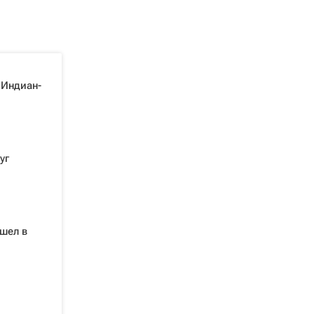
 Индиан-
уг
шел в