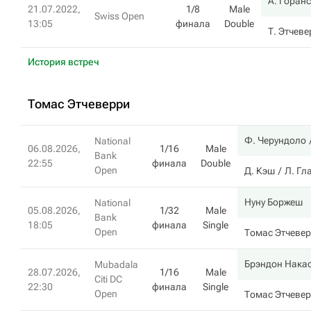
А. Горан
21.07.2022,
1/8
Male
Swiss Open
13:05
финала
Double
Т. Этчев
История встреч
Томас Этчеверри
Ф. Черундоло
National
06.08.2026,
1/16
Male
Bank
22:55
финала
Double
Open
Д. Кэш
Л. Гл
Нуну Боржеш
National
05.08.2026,
1/32
Male
Bank
18:05
финала
Single
Open
Томас Этчеве
Брэндон Нака
Mubadala
28.07.2026,
1/16
Male
Citi DC
22:30
финала
Single
Open
Томас Этчеве