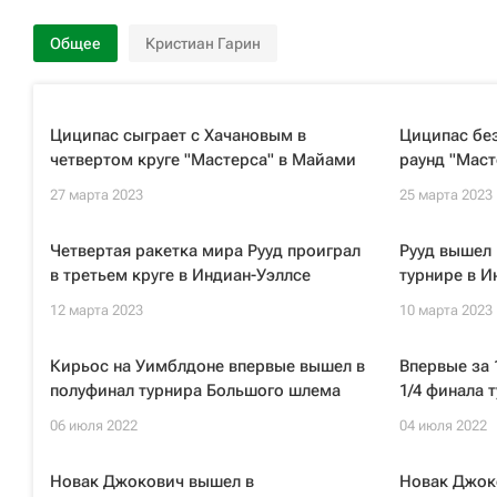
Общее
Кристиан Гарин
Циципас сыграет с Хачановым в
Циципас бе
четвертом круге "Мастерса" в Майами
раунд "Маст
27 марта 2023
25 марта 2023
Четвертая ракетка мира Рууд проиграл
Рууд вышел 
в третьем круге в Индиан-Уэллсе
турнире в И
12 марта 2023
10 марта 2023
Кирьос на Уимблдоне впервые вышел в
Впервые за 
полуфинал турнира Большого шлема
1/4 финала 
06 июля 2022
04 июля 2022
Новак Джокович вышел в
Новак Джок