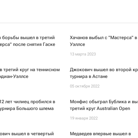
з борьбы вышел в третий
Хачанов выбыл с "Мастерса" в
ерса" после снятия Гаске
Уэллсе
13 марта 2023
в третий круг на теннисном
Джокович вышел во второй кр
ндиан-Уэллсе
турнира в Астане
05 октября 2022
12 лет чилиец пробился в
Монфис обыграл Бублика и вы
турнира Большого шлема
третий круг Australian Open
19 января 2022
ович вышел в четвертый
Медведев впервые вышел в