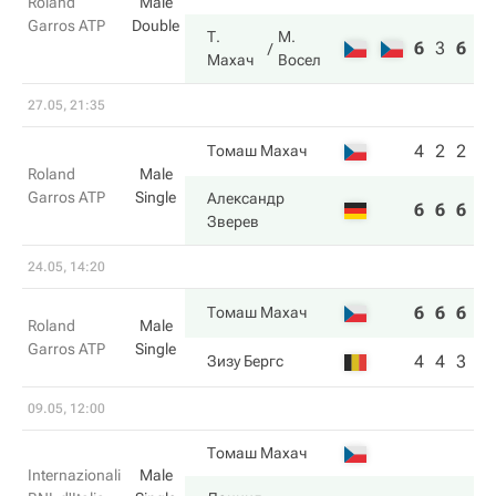
Roland
Male
Garros ATP
Double
Т.
М.
6
3
6
Махач
Восел
27.05, 21:35
4
2
2
Томаш Махач
Roland
Male
Garros ATP
Single
Александр
6
6
6
Зверев
24.05, 14:20
6
6
6
Томаш Махач
Roland
Male
Garros ATP
Single
4
4
3
Зизу Бергс
09.05, 12:00
Томаш Махач
Internazionali
Male