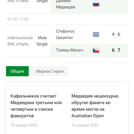
BNL d'Italia
Single
Даниил
Медведев
07.05, 17:35
Стефанос
4
6
Циципас
Internazionali
Male
BNL d'Italia
Single
6
7
Томаш Махач
Общее
Маркос Гирон
Кафельников считает
Медведев нецензурно
Медведева третьим или
обругал фаната во
четвертым в списке
время матча на
фаворитов
Australian Open
19 января 2023
16 января 2023