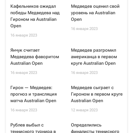
Кафельников ожидал
Медведев оценил свой
победы Медведева над
уровень на Australian
Гироном на Australian
Open
Open
16 января 2023
16 января 2023
Янчук считает
Медведев разгромил
Медведева фаворитом
американца в первом
Australian Open
круге Australian Open
16 января 2023
16 января 2023
Гирон — Медведев:
Медведев сыграет с
прогноз и трансляция
Гироном в первом круге
матча Australian Open
Australian Open
16 января 2023
12 января 2023
Рублев выбыл с
Определились
теннисного турнира в
финалисты теннисного