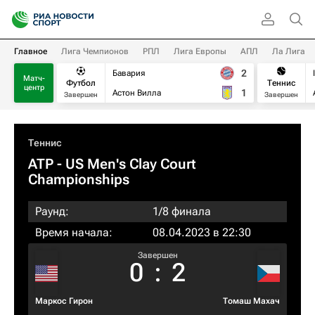
Главное
Лига Чемпионов
РПЛ
Лига Европы
АПЛ
Ла Лига
2
Бавария
Матч-
Футбол
Теннис
центр
1
Астон Вилла
Завершен
Завершен
Теннис
ATP
- US Men's Clay Court
Championships
Раунд:
1/8 финала
Время начала:
08.04.2023 в 22:30
Завершен
0
:
2
Маркос Гирон
Томаш Махач