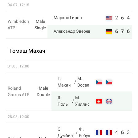
04.07, 17:15
2
6
4
Маркос Гирон
Wimbledon
Male
ATP
Single
6
7
6
Александр Зверев
Томаш Махач
31.05, 12:00
Т.
М.
Махач
Восел
Roland
Male
Garros ATP
Double
Я.
М.
Поль
Уиллис
28.05, 19:30
С.
Ф.
4
6
3
Думбиа
Ребул