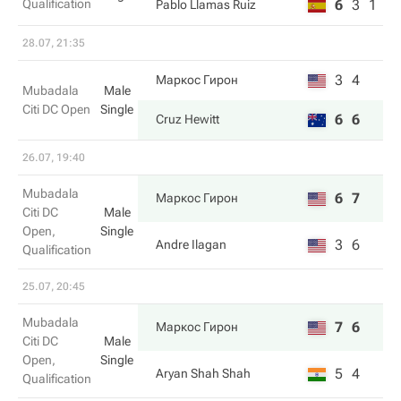
Qualification
6
3
1
Pablo Llamas Ruiz
28.07, 21:35
3
4
Маркос Гирон
Mubadala
Male
Citi DC Open
Single
6
6
Cruz Hewitt
26.07, 19:40
Mubadala
6
7
Маркос Гирон
Citi DC
Male
Open,
Single
3
6
Andre Ilagan
Qualification
25.07, 20:45
Mubadala
7
6
Маркос Гирон
Citi DC
Male
Open,
Single
5
4
Aryan Shah Shah
Qualification