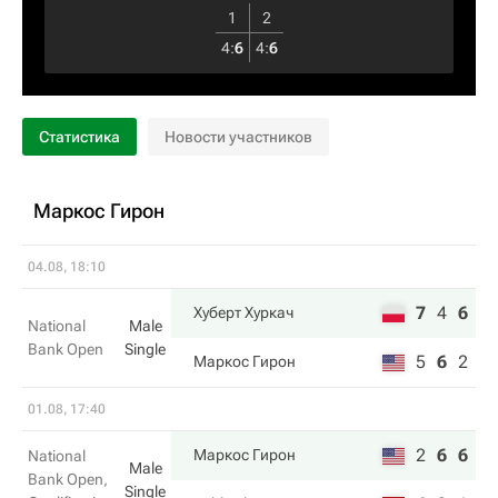
1
2
4
:
6
4
:
6
Статистика
Новости участников
Маркос Гирон
04.08, 18:10
7
4
6
Хуберт Хуркач
National
Male
Bank Open
Single
5
6
2
Маркос Гирон
01.08, 17:40
2
6
6
Маркос Гирон
National
Male
Bank Open,
Single