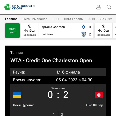
Главное
Лига Чемпионов
РПЛ
Лига Европы
АПЛ
Ла Лига
0
Крылья Советов
Матч-
Футбол
Футбол
центр
2
Балтика
Завершен
Завершен
Теннис
WTA
- Credit One Charleston Open
Раунд:
1/16 финала
Время начала:
05.04.2023 в 04:30
Завершен
0
:
2
Леся Цуренко
Онс Жабер
1
2