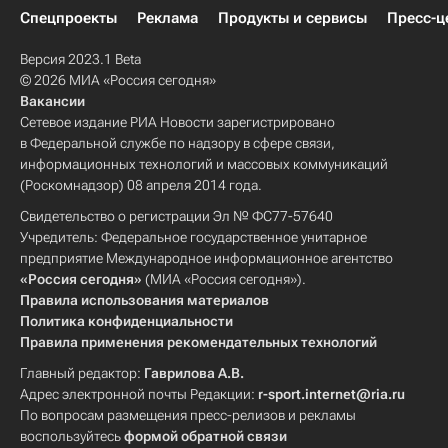
Спецпроекты
Реклама
Продукты и сервисы
Пресс-ц
Версия 2023.1 Beta
© 2026 МИА «Россия сегодня»
Вакансии
Сетевое издание РИА Новости зарегистрировано
в Федеральной службе по надзору в сфере связи,
информационных технологий и массовых коммуникаций
(Роскомнадзор) 08 апреля 2014 года.
Свидетельство о регистрации Эл № ФС77-57640
Учредитель: Федеральное государственное унитарное
предприятие Международное информационное агентство
«Россия сегодня»
(МИА «Россия сегодня»).
Правила использования материалов
Политика конфиденциальности
Правила применения рекомендательных технологий
Главный редактор:
Гаврилова А.В.
Адрес электронной почты Редакции:
r-sport.internet@ria.ru
По вопросам размещения пресс-релизов и рекламы
воспользуйтесь
формой обратной связи