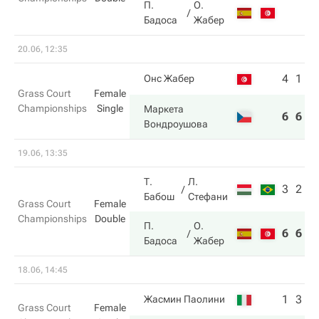
П.
О.
Бадоса
Жабер
20.06, 12:35
4
1
Онс Жабер
Grass Court
Female
Championships
Single
Маркета
6
6
Вондроушова
19.06, 13:35
Т.
Л.
3
2
Бабош
Стефани
Grass Court
Female
Championships
Double
П.
О.
6
6
Бадоса
Жабер
18.06, 14:45
1
3
Жасмин Паолини
Grass Court
Female