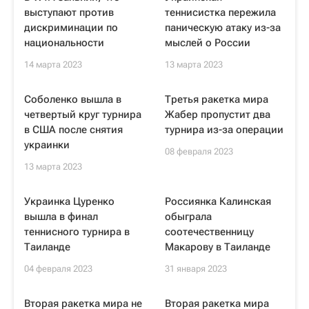
выступают против
теннисистка пережила
дискриминации по
паническую атаку из-за
национальности
мыслей о России
14 марта 2023
13 марта 2023
Соболенко вышла в
Третья ракетка мира
четвертый круг турнира
Жабер пропустит два
в США после снятия
турнира из-за операции
украинки
08 февраля 2023
13 марта 2023
Украинка Цуренко
Россиянка Калинская
вышла в финал
обыграла
теннисного турнира в
соотечественницу
Таиланде
Макарову в Таиланде
04 февраля 2023
31 января 2023
Вторая ракетка мира не
Вторая ракетка мира