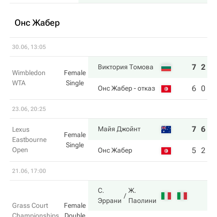
Онс Жабер
30.06, 13:05
7
2
Виктория Томова
Wimbledon
Female
WTA
Single
6
0
Онс Жабер
- отказ
23.06, 20:25
7
6
Майя Джойнт
Lexus
Female
Eastbourne
Single
Open
5
2
Онс Жабер
21.06, 17:00
С.
Ж.
Эррани
Паолини
Grass Court
Female
Championships
Double