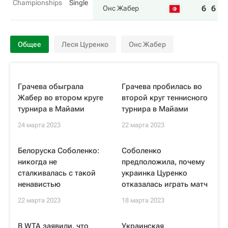
Championships
Single
6
6
Онс Жабер
Общее
Леся Цуренко
Онс Жабер
Грачева обыграла
Грачева пробилась во
Жабер во втором круге
второй круг теннисного
турнира в Майами
турнира в Майами
24 марта 2023
22 марта 2023
Белоруска Соболенко:
Соболенко
никогда не
предположила, почему
сталкивалась с такой
украинка Цуренко
ненавистью
отказалась играть матч
22 марта 2023
18 марта 2023
В WTA заявили, что
Украинская