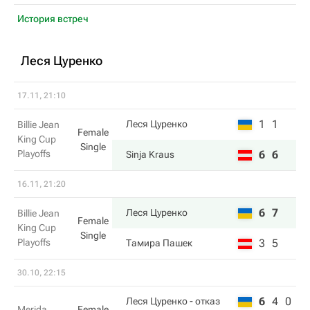
История встреч
Леся Цуренко
17.11, 21:10
1
1
Леся Цуренко
Billie Jean
Female
King Cup
Single
Playoffs
6
6
Sinja Kraus
16.11, 21:20
6
7
Леся Цуренко
Billie Jean
Female
King Cup
Single
Playoffs
3
5
Тамира Пашек
30.10, 22:15
6
4
0
Леся Цуренко
- отказ
Merida
Female