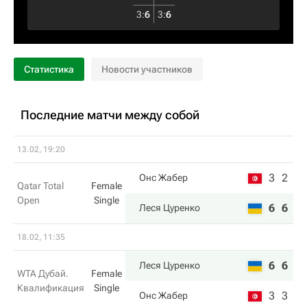
3
:
6
3
:
6
Статистика
Новости участников
Последние матчи между собой
13.02, 19:20
3
2
Онс Жабер
Qatar Total
Female
Open
Single
6
6
Леся Цуренко
18.02, 11:35
6
6
Леся Цуренко
WTA Дубай.
Female
Квалификация
Single
3
3
Онс Жабер