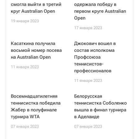
смогла выйти в третий
одержала победу в
круг Australian Open
первом круге Australian
Open
19 января 2023
17 января 2023
Касаткина получила
Джокович вошел в
восьмой номер посева
состав исполкома
на Australian Open
Профсоюза
теннисистов-
11 января 2023
профессионалов
11 января 2023
Восемнадцатилетняя
Белорусская
теннисистка победила
теннисистка Соболенко
Жабер в полуфинале
вышла в финал турнира
турнира WTA
в Аделаиде
07 января 2023
07 января 2023