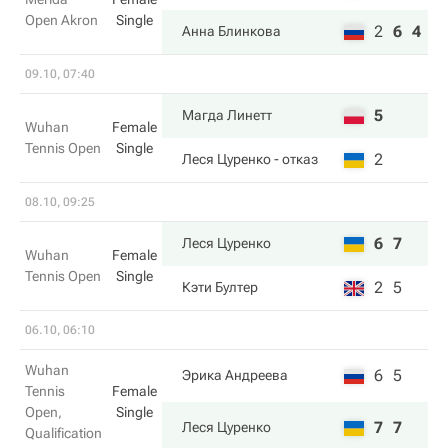
Open Akron
Single
2
6
4
Анна Блинкова
09.10, 07:40
5
Магда Линетт
Wuhan
Female
Tennis Open
Single
2
Леся Цуренко
- отказ
08.10, 09:25
6
7
Леся Цуренко
Wuhan
Female
Tennis Open
Single
2
5
Кэти Бултер
06.10, 06:10
Wuhan
6
5
Эрика Андреева
Tennis
Female
Open,
Single
7
7
Леся Цуренко
Qualification