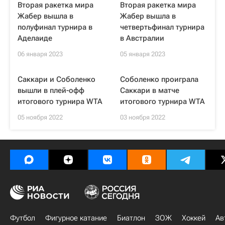
Вторая ракетка мира
Вторая ракетка мира
Жабер вышла в
Жабер вышла в
полуфинал турнира в
четвертьфинал турнира
Аделаиде
в Австралии
06 января 2023
05 января 2023
Саккари и Соболенко
Соболенко проиграла
вышли в плей-офф
Саккари в матче
итогового турнира WTA
итогового турнира WTA
05 ноября 2022
03 ноября 2022
Футбол
Фигурное катание
Биатлон
ЗОЖ
Хоккей
Ав