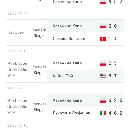
6
5
2
Катажина Кава
14.07, 20:35
6
6
Катажина Кава
Female
Iasi Open
Single
1
4
Симона Вальтерт
25.06, 13:10
2
5
Катажина Кава
Wimbledon,
Female
Qualification
Single
WTA
6
7
Кайла Дэй
24.06, 16:50
6
2
6
Катажина Кава
Wimbledon,
Female
Qualification
Single
WTA
4
6
2
Лукреция Стефанини
23.06, 15:10