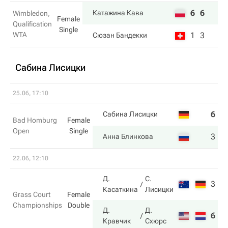
6
6
Катажина Кава
Wimbledon,
Female
Qualification
Single
WTA
1
3
Сюзан Бандекки
Сабина Лисицки
25.06, 17:10
6
1
Сабина Лисицки
Bad Homburg
Female
Open
Single
3
6
Анна Блинкова
22.06, 12:10
Д.
С.
3
4
Касаткина
Лисицки
Grass Court
Female
Championships
Double
Д.
Д.
6
6
Кравчик
Схюрс