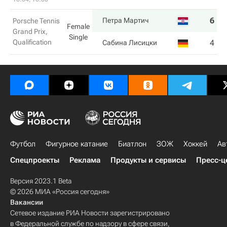
6
7
Петра Мартич
Porsche Tennis
Female
Grand Prix,
Single
Qualification
4
5
Сабина Лисицки
Футбол
Фигурное катание
Биатлон
ЗОЖ
Хоккей
Ав
Спецпроекты
Реклама
Продукты и сервисы
Пресс-ц
Версия 2023.1 Beta
© 2026 МИА «Россия сегодня»
Вакансии
Сетевое издание РИА Новости зарегистрировано
в Федеральной службе по надзору в сфере связи,