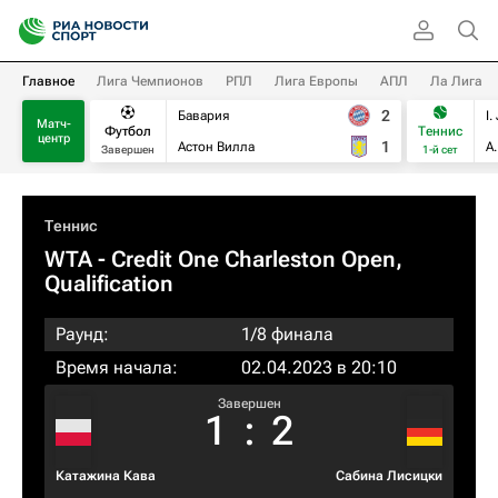
Главное
Лига Чемпионов
РПЛ
Лига Европы
АПЛ
Ла Лига
2
Бавария
I.
Матч-
Футбол
Теннис
центр
1
Астон Вилла
А
Завершен
1-й сет
Теннис
WTA
- Credit One Charleston Open,
Qualification
Раунд:
1/8 финала
Время начала:
02.04.2023 в 20:10
Завершен
1
:
2
Катажина Кава
Сабина Лисицки