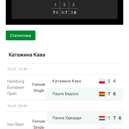
1
2
3
7
:
6
6
:
7
3
:
6
Статистика
Катажина Кава
22.07, 15:40
5
4
Катажина Кава
Hamburg
Female
European
Single
Open
7
6
Паула Бадоса
16.07, 20:45
1
7
6
Панна Удварди
Female
Iasi Open
Single