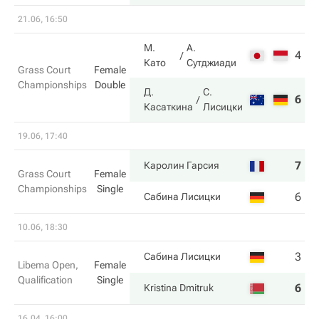
21.06, 16:50
М.
А.
4
6
Като
Сутджиади
Grass Court
Female
Championships
Double
Д.
С.
6
4
Касаткина
Лисицки
19.06, 17:40
7
6
Каролин Гарсия
Grass Court
Female
Championships
Single
6
3
Сабина Лисицки
10.06, 18:30
3
4
Сабина Лисицки
Libema Open,
Female
Qualification
Single
6
6
Kristina Dmitruk
16.04, 16:00