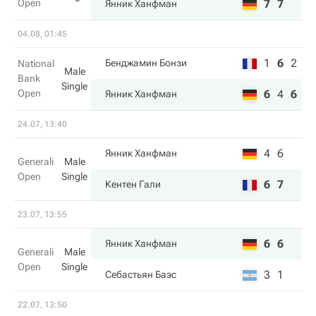
Open
7
7
Янник Ханфман
04.08, 01:45
1
6
2
Бенджамин Бонзи
National
Male
Bank
Single
Open
6
4
6
Янник Ханфман
24.07, 13:40
4
6
Янник Ханфман
Generali
Male
Open
Single
6
7
Кентен Гали
23.07, 13:55
6
6
Янник Ханфман
Generali
Male
Open
Single
3
1
Себастьян Баэс
22.07, 13:50