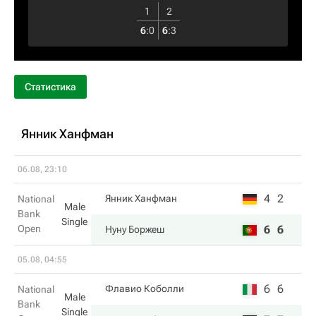
1
2
6
:
0
6
:
3
Статистика
Янник Ханфман
06.08, 23:10
4
2
Янник Ханфман
National
Male
Bank
Single
Open
6
6
Нуну Боржеш
05.08, 04:55
6
6
Флавио Коболли
National
Male
Bank
Single