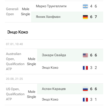
4
6
Марко Трунгеллити
Generali
Male
Open
Single
6
7
Янник Ханфман
Энцо Коко
07.01, 10:40
Australian
6
6
Закари Свайда
Open,
Male
Qualification
Single
3
2
Энцо Коко
ATP
20.08, 21:25
6
6
Аслан Карацев
US Open,
Male
Qualification
Single
ATP
3
1
Энцо Коко