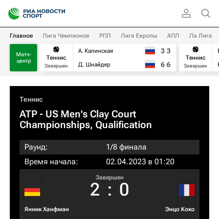
Главное
Лига Чемпионов
РПЛ
Лига Европы
АПЛ
Ла Лига
3
3
А. Калинская
Матч-
Теннис
Теннис
центр
6
6
Д. Шнайдер
Завершен
Завершен
Теннис
ATP
- US Men's Clay Court
Championships, Qualification
Раунд:
1/8 финала
Время начала:
02.04.2023 в 01:20
Завершен
2
:
0
Янник Ханфман
Энцо Коко