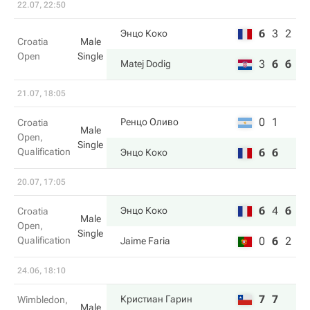
22.07, 22:50
6
3
2
Энцо Коко
Croatia
Male
Open
Single
3
6
6
Matej Dodig
21.07, 18:05
0
1
Ренцо Оливо
Croatia
Male
Open,
Single
Qualification
6
6
Энцо Коко
20.07, 17:05
6
4
6
Энцо Коко
Croatia
Male
Open,
Single
Qualification
0
6
2
Jaime Faria
24.06, 18:10
7
7
Кристиан Гарин
Wimbledon,
Male