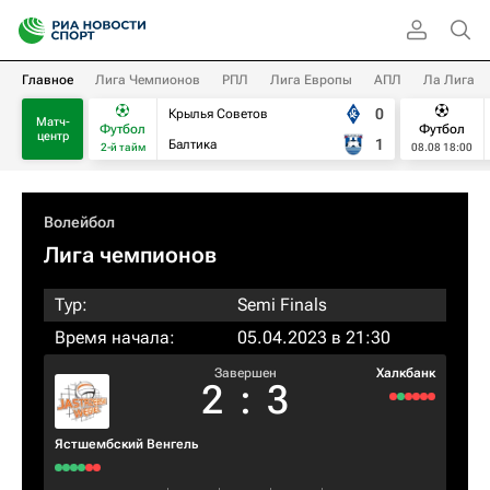
Главное
Лига Чемпионов
РПЛ
Лига Европы
АПЛ
Ла Лига
0
Крылья Советов
Матч-
Футбол
Футбол
центр
1
Балтика
2-й тайм
08.08 18:00
Волейбол
Лига чемпионов
Тур:
Semi Finals
Время начала:
05.04.2023 в 21:30
Завершен
Халкбанк
2
:
3
Ястшембский Венгель