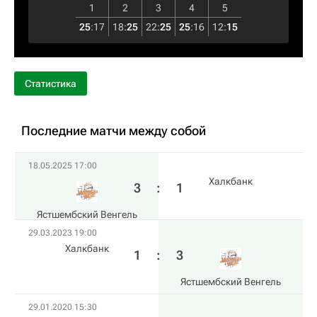
1
2
3
4
5
25
:
17
18
:
25
22
:
25
25
:
16
12
:
15
Статистика
Последние матчи между собой
18.05.2025 17:00
Халкбанк
3
:
1
Ястшембский Венгель
29.03.2023 19:00
Халкбанк
1
:
3
Ястшембский Венгель
29.01.2020 15:30