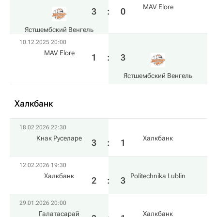
MAV Elore
3
:
0
Ястшембский Венгель
10.12.2025 20:00
MAV Elore
1
:
3
Ястшембский Венгель
Халкбанк
18.02.2026 22:30
Кнак Руселаре
Халкбанк
3
:
1
12.02.2026 19:30
Халкбанк
Politechnika Lublin
2
:
3
29.01.2026 20:00
Галатасарай
Халкбанк