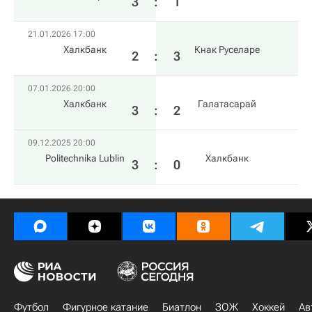
3
:
1
21.01.2026 17:00
Халкбанк
Кнак Руселаре
2
:
3
07.01.2026 20:00
Халкбанк
Галатасарай
3
:
2
09.12.2025 20:00
Politechnika Lublin
Халкбанк
3
:
0
Футбол
Фигурное катание
Биатлон
ЗОЖ
Хоккей
Ав