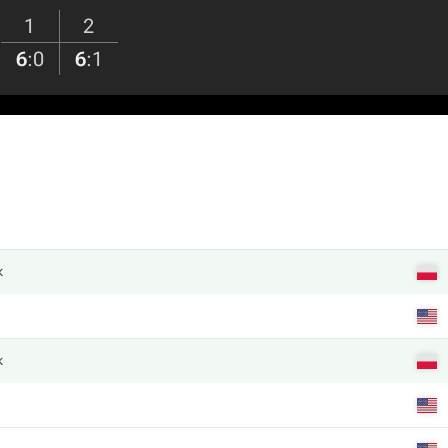
1
2
6
:
0
6
:
1
к
к