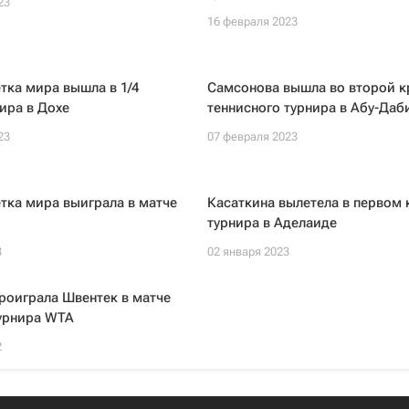
23
16 февраля 2023
тка мира вышла в 1/4
Самсонова вышла во второй к
ира в Дохе
теннисного турнира в Абу-Даб
23
07 февраля 2023
тка мира выиграла в матче
Касаткина вылетела в первом 
турнира в Аделаиде
3
02 января 2023
роиграла Швентек в матче
турнира WTA
2