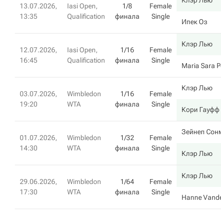
Клэр Лью
13.07.2026,
Iasi Open,
1/8
Female
13:35
Qualification
финала
Single
Ипек Оз
Клэр Лью
12.07.2026,
Iasi Open,
1/16
Female
16:45
Qualification
финала
Single
Maria Sara 
Клэр Лью
03.07.2026,
Wimbledon
1/16
Female
19:20
WTA
финала
Single
Кори Гауфф
Зейнеп Сон
01.07.2026,
Wimbledon
1/32
Female
14:30
WTA
финала
Single
Клэр Лью
Клэр Лью
29.06.2026,
Wimbledon
1/64
Female
17:30
WTA
финала
Single
Hanne Vande