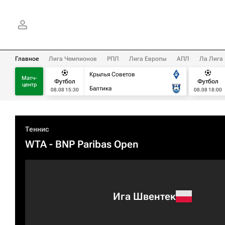
Главное
Лига Чемпионов
РПЛ
Лига Европы
АПЛ
Ла Лига
Крылья Советов
Матч-
Футбол
Футбол
центр
Балтика
08.08 15:30
08.08 18:00
Теннис
WTA
- BNP Paribas Open
Ига Швентек