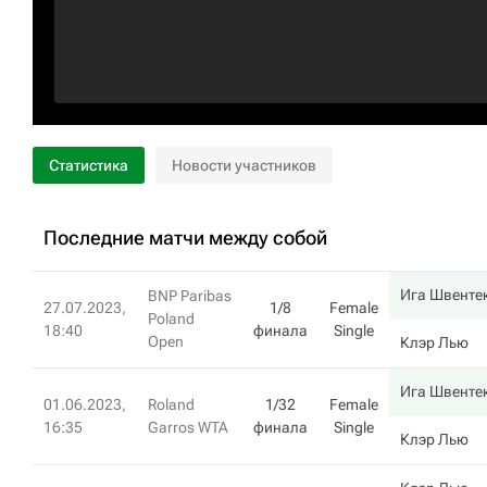
Статистика
Новости участников
Последние матчи между собой
Ига Швенте
BNP Paribas
27.07.2023,
1/8
Female
Poland
18:40
финала
Single
Open
Клэр Лью
Ига Швенте
01.06.2023,
Roland
1/32
Female
16:35
Garros WTA
финала
Single
Клэр Лью