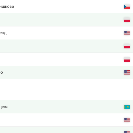
ишкова
енд
ро
цева