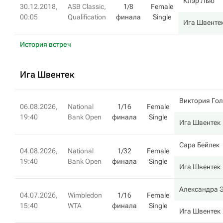
Клэр Лью
30.12.2018,
ASB Classic,
1/8
Female
00:05
Qualification
финала
Single
Ига Швенте
История встреч
Ига Швентек
Виктория Гол
06.08.2026,
National
1/16
Female
19:40
Bank Open
финала
Single
Ига Швентек
Сара Бейлек
04.08.2026,
National
1/32
Female
19:40
Bank Open
финала
Single
Ига Швентек
Александра 
04.07.2026,
Wimbledon
1/16
Female
15:40
WTA
финала
Single
Ига Швентек