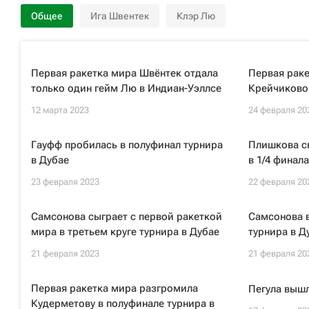
Общее
Ига Швентек
Клэр Лю
Первая ракетка мира Швёнтек отдала
Первая раке
только один гейм Лю в Индиан-Уэллсе
Крейчиковой
12 марта 2023
24 февраля 20
Гауфф пробилась в полуфинал турнира
Плишкова сн
в Дубае
в 1/4 финал
23 февраля 2023
22 февраля 20
Самсонова сыграет с первой ракеткой
Самсонова в
мира в третьем круге турнира в Дубае
турнира в Д
21 февраля 2023
21 февраля 20
Первая ракетка мира разгромила
Пегула вышл
Кудерметову в полуфинале турнира в