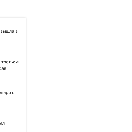
 вышла в
 третьем
бае
рнире в
ал