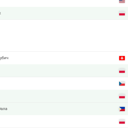
к
убич
Эала