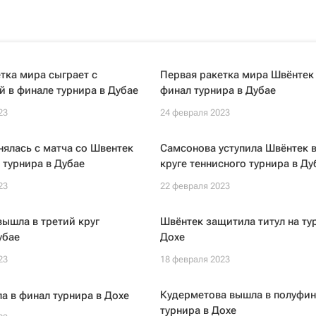
тка мира сыграет с
Первая ракетка мира Швёнтек
 в финале турнира в Дубае
финал турнира в Дубае
23
24 февраля 2023
ялась с матча со Швентек
Самсонова уступила Швёнтек в
а турнира в Дубае
круге теннисного турнира в Ду
23
22 февраля 2023
ышла в третий круг
Швёнтек защитила титул на ту
убае
Дохе
23
18 февраля 2023
Кудерметова вышла в полуфин
а в финал турнира в Дохе
турнира в Дохе