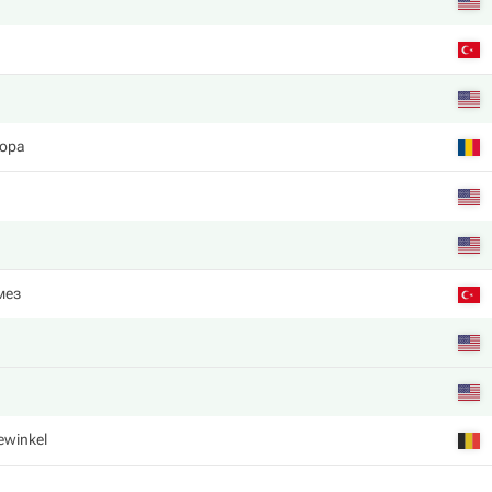
Popa
мез
winkel