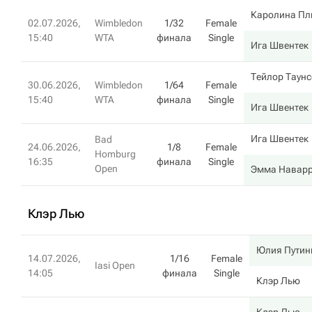
Каролина Пл
02.07.2026,
Wimbledon
1/32
Female
15:40
WTA
финала
Single
Ига Швентек
Тейлор Таунс
30.06.2026,
Wimbledon
1/64
Female
15:40
WTA
финала
Single
Ига Швентек
Ига Швентек
Bad
24.06.2026,
1/8
Female
Homburg
16:35
финала
Single
Open
Эмма Навар
Клэр Лью
Юлия Путин
14.07.2026,
1/16
Female
Iasi Open
14:05
финала
Single
Клэр Лью