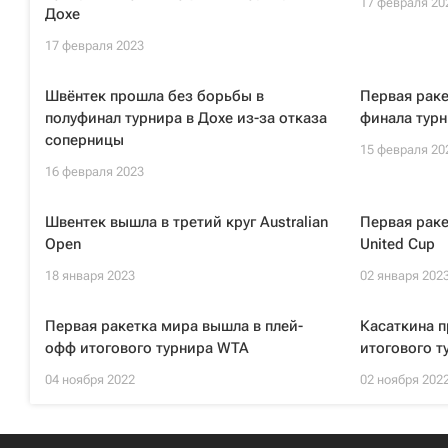
17 февраля 20
Дохе
17 февраля 2023
Швёнтек прошла без борьбы в
Первая раке
полуфинал турнира в Дохе из-за отказа
финала турн
соперницы
15 февраля 20
16 февраля 2023
Швентек вышла в третий круг Australian
Первая раке
Open
United Cup
18 января 2023
02 января 202
Первая ракетка мира вышла в плей-
Касаткина п
офф итогового турнира WTA
итогового 
04 ноября 2022
02 ноября 202