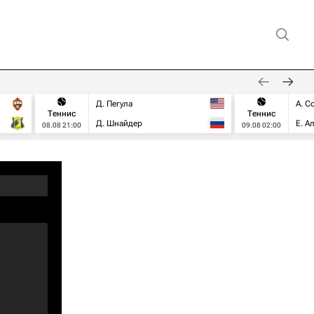
Д. Пегула
А. С
Теннис
Теннис
Д. Шнайдер
Е. А
08.08 21:00
09.08 02:00