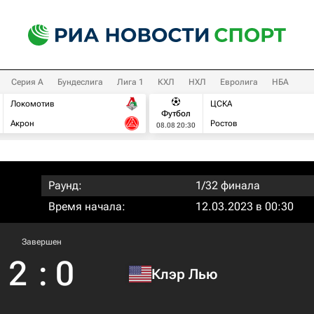
Серия А
Бундеслига
Лига 1
КХЛ
НХЛ
Евролига
НБА
Локомотив
ЦСКА
Футбол
Акрон
Ростов
08.08 20:30
Раунд:
1/32 финала
Время начала:
12.03.2023 в 00:30
Завершен
2
:
0
Клэр Лью