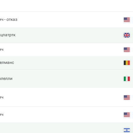
ич
- отказ
цпатртк
ич
мелманс
олелли
ич
ич
а