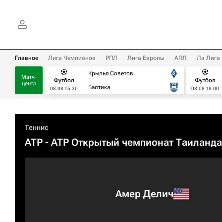
Главное
Лига Чемпионов
РПЛ
Лига Европы
АПЛ
Ла Лига
Крылья Советов
Матч-
Футбол
Футбол
центр
Балтика
08.08 15:30
08.08 18:00
Теннис
ATP
- ATP Открытый чемпионат Таиланда
Амер Делич