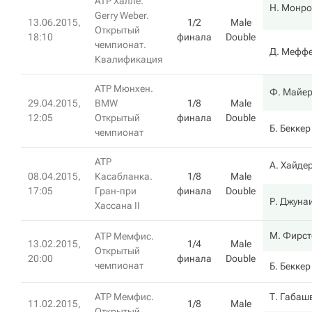
ATP Халле.
Н. Монро
Gerry Weber.
13.06.2015,
1/2
Male
Открытый
18:10
финала
Double
чемпионат.
Д. Мефф
Квалификация
ATP Мюнхен.
Ф. Майе
29.04.2015,
BMW
1/8
Male
12:05
Открытый
финала
Double
Б. Беккер
чемпионат
ATP
А. Хайде
08.04.2015,
Касабланка.
1/8
Male
17:05
Гран-при
финала
Double
Р. Джуна
Хассана II
М. Фирст
ATP Мемфис.
13.02.2015,
1/4
Male
Открытый
20:00
финала
Double
чемпионат
Б. Беккер
ATP Мемфис.
Т. Габаш
11.02.2015,
1/8
Male
Открытый