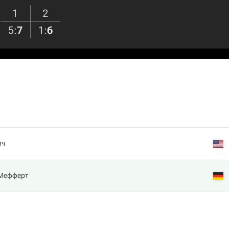
1
2
5
:
7
1
:
6
ич
Мефферт