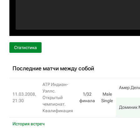
Статистика
Последние матчи между собой
ATP Индиан-
Амер Дел
Уэллс.
11.03.2008,
1/32
Male
Открытый
21:30
финала
Single
чемпионат.
Доминик 
Квалификация
История встреч