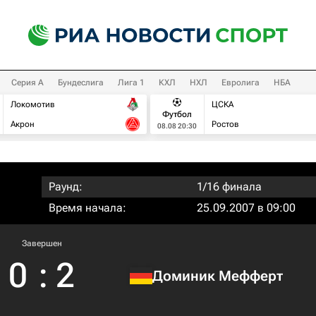
Серия А
Бундеслига
Лига 1
КХЛ
НХЛ
Евролига
НБА
Локомотив
ЦСКА
Футбол
Акрон
Ростов
08.08 20:30
Раунд:
1/16 финала
Время начала:
25.09.2007 в 09:00
Завершен
0
:
2
Доминик Мефферт