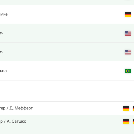
амке
ич
ич
льва
гер
Д. Мефферт
ер
А. Сатшко