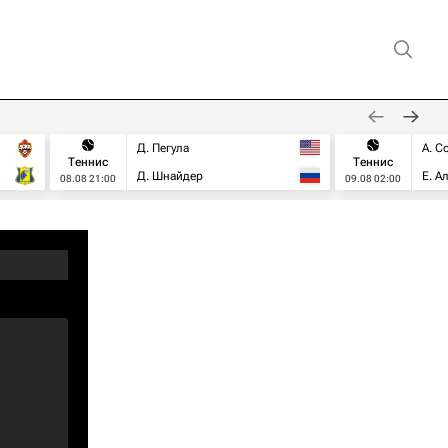
Д. Пегула
А. С
Теннис
Теннис
Д. Шнайдер
Е. А
08.08 21:00
09.08 02:00