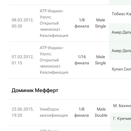
ATP Индиан-
Тобиас К
Уэллс.
08.03.2012,
1/8
Male
Открытый
00:30
финала
Single
чемпионат.
Амер Дел
Квалификация
ATP Индиан-
Амер Дел
Уэллс.
07.03.2012,
1/16
Male
Открытый
01:15
финала
Single
чемпионат.
Хулио Си
Квалификация
Доминик Мефферт
М. Бахин
23.06.2015,
Уимблдон
1/8
Male
19:20
квалификация
финала
Double
Г. Кречм