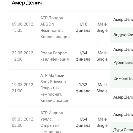
Амер Делич
ATP Лондон.
Амер Дел
09.06.2012,
AEGON
1/16
Male
15:35
Чемпионат.
финала
Single
Эндрю Фи
Квалифилация
Амер Дел
22.05.2012,
Ролан Гаррос -
1/64
Male
12:00
квалификация
финала
Single
Рубен Бе
ATP Майами.
Симоне Б
Sony Ericsson
19.03.2012,
1/32
Male
Открытый
21:00
финала
Single
чемпионат.
Амер Дел
Квалификация
ATP Индиан-
Амер Дел
09.03.2012,
Уэллс.
1/64
Male
03:00
Открытый
финала
Single
Дуди Сел
чемпионат