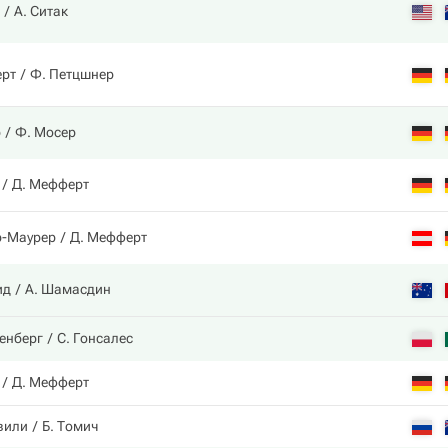
А. Ситак
ерт
Ф. Петцшнер
р
Ф. Мосер
Д. Мефферт
р-Маурер
Д. Мефферт
ид
А. Шамасдин
енберг
С. Гонсалес
Д. Мефферт
вили
Б. Томич