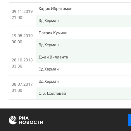
Хадис Ибрагимов
09.11.2019
21:00
Эд Херман
Патрик Куминс
19.05.2019
00:00
Эд Херман
Джан Вилланте
28.10.2018
03:30
Эд Херман
Эд Херман
08.07.2017
01:00
С.Б. Доллавай