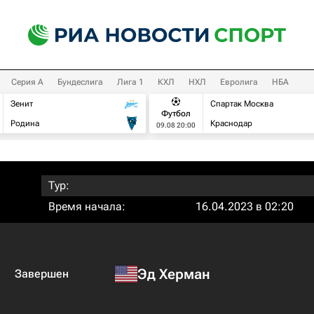
Серия А
Бундеслига
Лига 1
КХЛ
НХЛ
Евролига
НБА
Зенит
Спартак Москва
Футбол
Родина
Краснодар
09.08 20:00
Тур:
Время начала:
16.04.2023 в 02:20
Эд Херман
Завершен