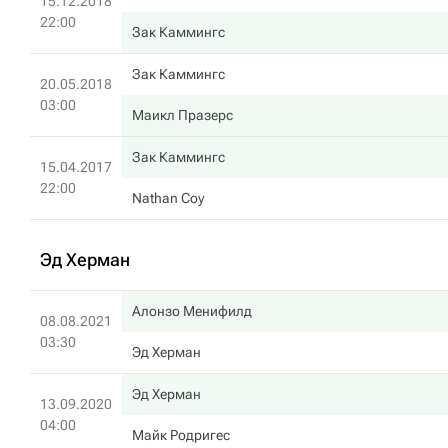
15.12.2018
22:00
Зак Каммингс
Зак Каммингс
20.05.2018
03:00
Маикл Празерс
Зак Каммингс
15.04.2017
22:00
Nathan Coy
Эд Херман
Алонзо Менифилд
08.08.2021
03:30
Эд Херман
Эд Херман
13.09.2020
04:00
Майк Родригес