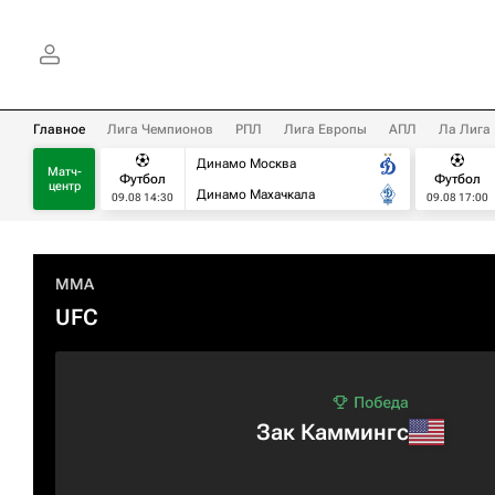
Главное
Лига Чемпионов
РПЛ
Лига Европы
АПЛ
Ла Лига
Динамо Москва
Матч-
Футбол
Футбол
центр
Динамо Махачкала
09.08 14:30
09.08 17:00
MMA
UFC
Зак Каммингс