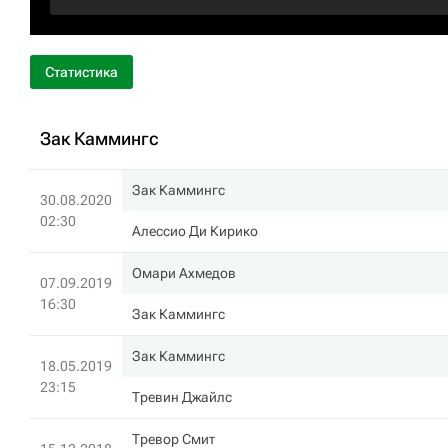
Статистика
Зак Каммингс
Зак Каммингс
30.08.2020
02:30
Алессио Ди Кирико
Омари Ахмедов
07.09.2019
16:30
Зак Каммингс
Зак Каммингс
18.05.2019
23:15
Тревин Джайлс
Тревор Смит