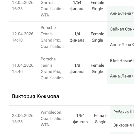
18.05.2026,
Garros,
1/64
Female
16:25
Qualification
финала
Single
Анна-Лена 
WTA
Porsche
Зейнеп Сон
12.04.2026,
Tennis
1/4
Female
14:10
Grand Prix,
финала
Single
Анна-Лена 
Qualification
Porsche
Юле Нимай
11.04.2026,
Tennis
1/8
Female
15:40
Grand Prix,
финала
Single
Анна-Лена 
Qualification
Виктория Кужмова
Ребекка 
Wimbledon,
23.06.2026,
1/64
Female
Qualification
18:25
финала
Single
WTA
Виктория