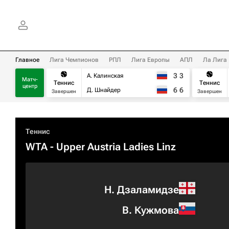
Главное
Лига Чемпионов
РПЛ
Лига Европы
АПЛ
Ла Лига
3
3
А. Калинская
Матч-
Теннис
Теннис
центр
6
6
Д. Шнайдер
Завершен
Завершен
Теннис
WTA
- Upper Austria Ladies Linz
Н. Дзаламидзе
В. Кужмова