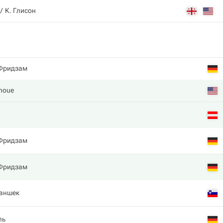
К. Глисон
Фридзам
unoue
Фридзам
Фридзам
аншек
ль