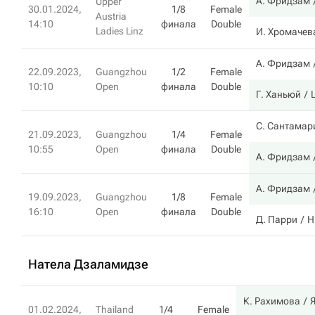
А. Фридзам
Upper
30.01.2024,
1/8
Female
Austria
14:10
финала
Double
Ladies Linz
И. Хромачев
А. Фридзам
22.09.2023,
Guangzhou
1/2
Female
10:10
Open
финала
Double
Г. Ханьюй
С. Сантамар
21.09.2023,
Guangzhou
1/4
Female
10:55
Open
финала
Double
А. Фридзам
А. Фридзам
19.09.2023,
Guangzhou
1/8
Female
16:10
Open
финала
Double
Д. Парри
Н
Натела Дзаламидзе
К. Рахимова
01.02.2024,
Thailand
1/4
Female