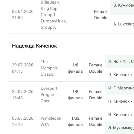
Billie Jean
В. Кужмов
King Cup
08.04.2026,
Female
Group 1 -
21:50
Double
Europe/Africa,
A. Lukosiut
Group A
Надежда Киченок
И. Чо
Y. T. 
The
29.07.2026,
1/8
Female
Memphis
04:15
финала
Double
Classic
Л. Киченок
И. Г. Мартин
Livesport
22.07.2026,
1/8
Female
Prague
16:40
финала
Double
Open
Н. Киченок
Н. Киченок
03.07.2026,
Wimbledon
1/32
Female
13:10
WTA
финала
Double
Э. Мухаммад