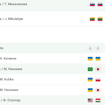
а
Т. Михаликова
e
J. Mikulskyte
Cho
Н. Киченок
с
М. Ниномия
M. Kubka
М. Ниномия
Ф. Столлар