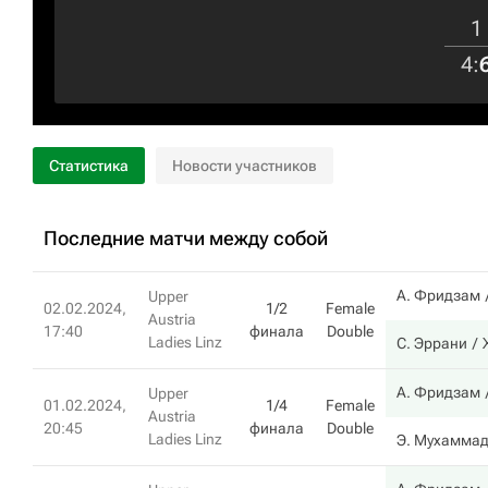
1
4
:
Статистика
Новости участников
Последние матчи между собой
А. Фридзам
Upper
02.02.2024,
1/2
Female
Austria
17:40
финала
Double
Ladies Linz
С. Эррани
А. Фридзам
Upper
01.02.2024,
1/4
Female
Austria
20:45
финала
Double
Ladies Linz
Э. Мухамма