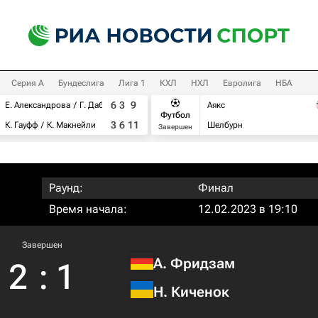
Серия А
Бундеслига
Лига 1
КХЛ
НХЛ
Евролига
НБА
6
3
9
Е. Александрова
Г. Дабровски
Аякс
Футбол
3
6
11
К. Гауфф
К. Макнейли
Шелбурн
Завершен
Раунд:
Финал
Время начала:
12.02.2023 в 19:10
Завершен
А. Фридзам
2
:
1
Н. Киченок