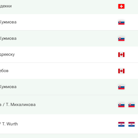
декки
 Кужмова
 Кужмова
дрееску
ебов
 Кужмова
а
Т. Михаликова
T. Wurth