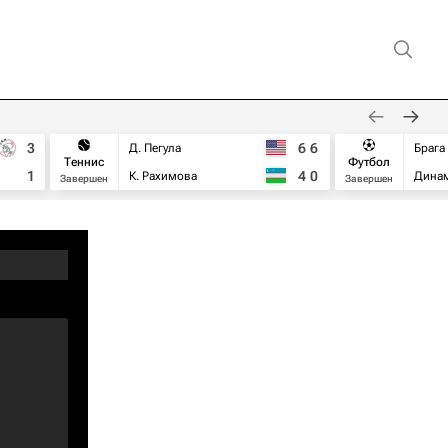
3
6
6
Д. Пегула
Брага
Теннис
Футбол
1
4
0
К. Рахимова
Дина
Завершен
Завершен