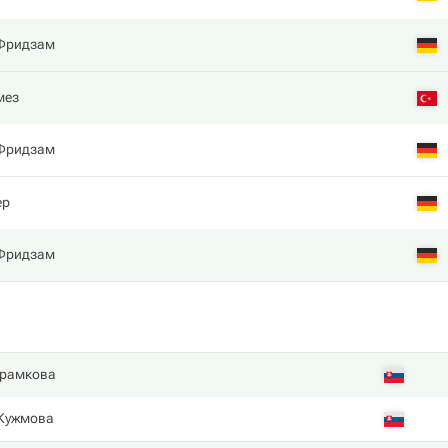
Фридзам
мез
Фридзам
ер
Фридзам
Шрамкова
 Кужмова