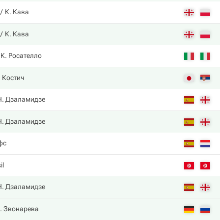
К. Кава
К. Кава
К. Росателло
. Костич
Н. Дзаламидзе
Н. Дзаламидзе
фс
il
Н. Дзаламидзе
. Звонарева