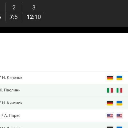
2
3
6
7
:
5
12
:
10
Н. Киченок
Ж. Паолини
Н. Киченок
д
А. Паркс