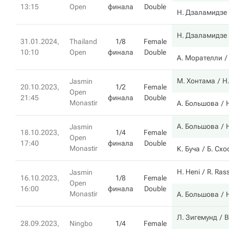
13:15
Open
финала
Double
Н. Дзаламидзе
Н. Дзаламидзе
31.01.2024,
Thailand
1/8
Female
10:10
Open
финала
Double
А. Морателли
М. Хонтама
Н
Jasmin
20.10.2023,
1/2
Female
Open
21:45
финала
Double
Monastir
А. Большова
А. Большова
Jasmin
18.10.2023,
1/4
Female
Open
17:40
финала
Double
Monastir
К. Буча
Б. Схо
H. Heni
R. Rass
Jasmin
16.10.2023,
1/8
Female
Open
16:00
финала
Double
Monastir
А. Большова
Л. Зигемунд
В
28.09.2023,
Ningbo
1/4
Female