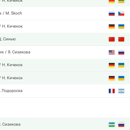
Н. Киченок
а
M. Skoch
Н. Киченок
Ц. Синью
ия
Я. Сизикова
Н. Киченок
Н. Киченок
. Подороска
Я. Сизикова