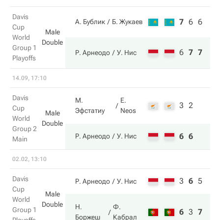
Davis
7
6
6
А. Бублик
Б. Жукаев
Cup
Male
World
Double
Group 1
6
7
7
Р. Арнеодо
У. Нис
Playoffs
14.09, 17:10
Davis
М.
E.
3
2
Cup
Эфстатиу
Neos
Male
World
Double
Group 2
6
6
Р. Арнеодо
У. Нис
Main
02.02, 13:10
Davis
3
6
5
Р. Арнеодо
У. Нис
Cup
Male
World
Double
Н.
Ф.
Group 1
6
3
7
Боржеш
Кабрал