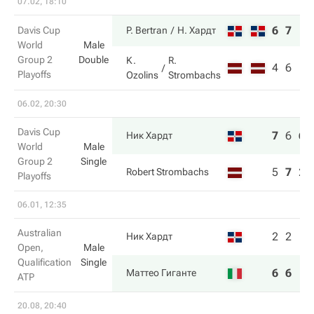
07.02, 18:10
6
7
Davis Cup
P. Bertran
Н. Хардт
World
Male
Group 2
Double
K.
R.
4
6
Playoffs
Ozolins
Strombachs
06.02, 20:30
Davis Cup
7
6
6
Ник Хардт
World
Male
Group 2
Single
5
7
2
Robert Strombachs
Playoffs
06.01, 12:35
Australian
2
2
Ник Хардт
Open,
Male
Qualification
Single
6
6
Маттео Гиганте
ATP
20.08, 20:40