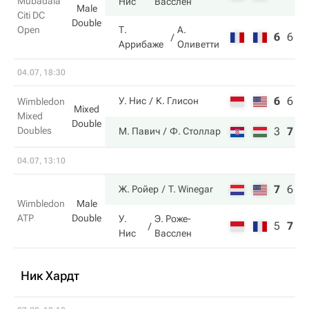
Mubadala
Нис
Васслен
Male
Citi DC
Double
Open
Т.
А.
6
6
7
Аррибаже
Оливетти
04.07, 18:30
6
6
4
У. Нис
К. Глисон
Wimbledon
Mixed
Mixed
Double
Doubles
3
7
6
М. Павич
Ф. Столлар
04.07, 13:10
7
6
7
Ж. Ройер
T. Winegar
Wimbledon
Male
ATP
Double
У.
Э. Роже-
5
7
6
Нис
Васслен
Ник Хардт