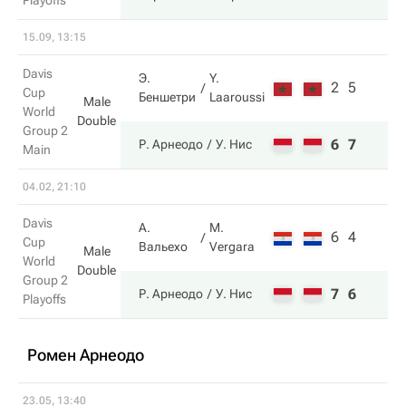
Playoffs
15.09, 13:15
Davis
Э.
Y.
2
5
Cup
Беншетри
Laaroussi
Male
World
Double
Group 2
6
7
Р. Арнеодо
У. Нис
Main
04.02, 21:10
Davis
А.
M.
6
4
Cup
Вальехо
Vergara
Male
World
Double
Group 2
7
6
Р. Арнеодо
У. Нис
Playoffs
Ромен Арнеодо
23.05, 13:40