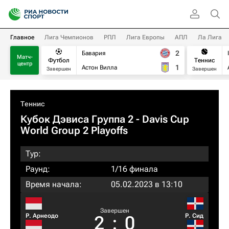
Главное
Лига Чемпионов
РПЛ
Лига Европы
АПЛ
Ла Лига
2
Бавария
Матч-
Футбол
Теннис
центр
1
Астон Вилла
Завершен
Завершен
Теннис
Кубок Дэвиса Группа 2 - Davis Cup
World Group 2 Playoffs
Тур:
Раунд:
1/16 финала
Время начала:
05.02.2023 в 13:10
Завершен
Р. Арнеодо
Р. Сид
2
:
0