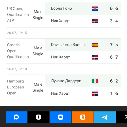
6
6
Борна Гойо
US Open,
Male
Qualification
Single
ATP
3
4
Ник Хардт
20.07, 19:15
7
5
7
David Jorda Sanchis
Croatia
Male
Open,
Single
Qualification
6
7
6
Ник Хардт
16.07, 12:10
6
2
6
Лучано Дардери
Hamburg
Male
European
Single
Open
1
6
0
Ник Хардт