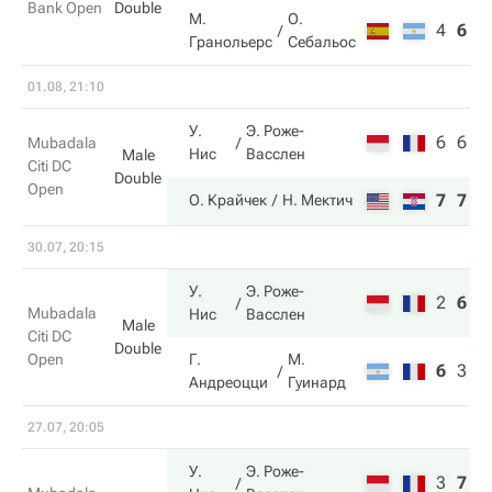
Bank Open
Double
М.
О.
4
6
7
Гранольерс
Себальос
01.08, 21:10
У.
Э. Роже-
6
6
Mubadala
Нис
Васслен
Male
Citi DC
Double
Open
7
7
О. Крайчек
Н. Мектич
30.07, 20:15
У.
Э. Роже-
2
6
1
Mubadala
Нис
Васслен
Male
Citi DC
Double
Open
Г.
М.
6
3
8
Андреоцци
Гуинард
27.07, 20:05
У.
Э. Роже-
3
7
1