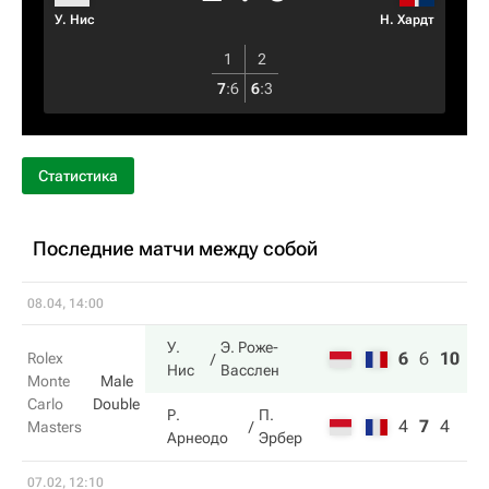
У. Нис
Н. Хардт
1
2
7
:
6
6
:
3
Статистика
Последние матчи между собой
08.04, 14:00
У.
Э. Роже-
6
6
10
Rolex
Нис
Васслен
Monte
Male
Carlo
Double
Р.
П.
4
7
4
Masters
Арнеодо
Эрбер
07.02, 12:10