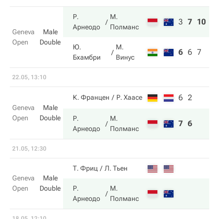
Р.
М.
3
7
10
Арнеодо
Полманс
Geneva
Male
Open
Double
Ю.
М.
6
6
7
Бхамбри
Винус
22.05, 13:10
6
2
К. Францен
Р. Хаасе
Geneva
Male
Open
Double
Р.
М.
7
6
Арнеодо
Полманс
21.05, 12:30
Т. Фриц
Л. Тьен
Geneva
Male
Open
Double
Р.
М.
Арнеодо
Полманс
18.05, 12:10