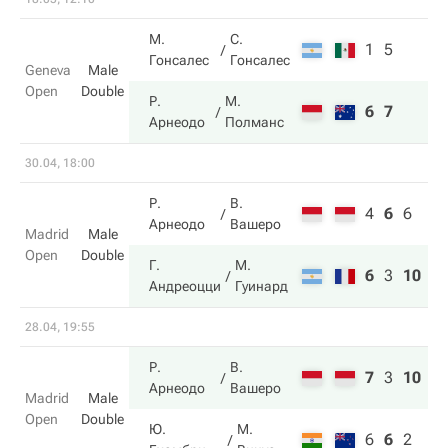
М.
С.
1
5
Гонсалес
Гонсалес
Geneva
Male
Open
Double
Р.
М.
6
7
Арнеодо
Полманс
30.04, 18:00
Р.
В.
4
6
6
Арнеодо
Вашеро
Madrid
Male
Open
Double
Г.
М.
6
3
10
Андреоцци
Гуинард
28.04, 19:55
Р.
В.
7
3
10
Арнеодо
Вашеро
Madrid
Male
Open
Double
Ю.
М.
6
6
2