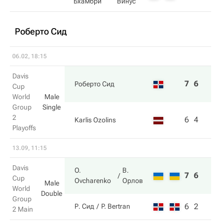
Бхамбри
Винус
Роберто Сид
06.02, 18:15
Davis
7
6
Роберто Сид
Cup
World
Male
Group
Single
2
6
4
Karlis Ozolins
Playoffs
13.09, 11:15
Davis
O.
В.
7
6
Cup
Ovcharenko
Орлов
Male
World
Double
Group
6
2
Р. Сид
P. Bertran
2 Main