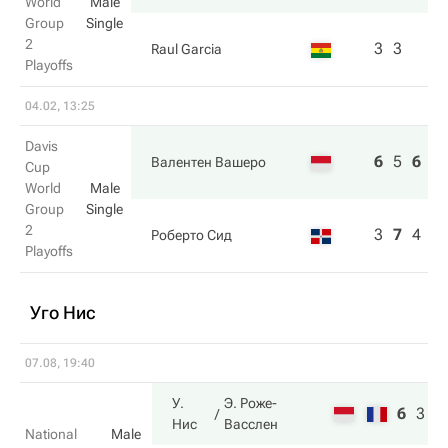
World
Male
Group
Single
2
3
3
Raul Garcia
Playoffs
04.02, 13:25
Davis
6
5
6
Валентен Вашеро
Cup
World
Male
Group
Single
2
3
7
4
Роберто Сид
Playoffs
Уго Нис
07.08, 19:40
У.
Э. Роже-
6
3
1
Нис
Васслен
National
Male