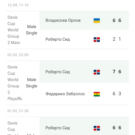
12.09, 11:15
Davis
6
6
Владислав Орлов
Cup
Male
World
Single
Group
2
1
Роберто Сид
2 Main
02.02, 22:05
Davis
7
6
Роберто Сид
Cup
World
Male
Group
Single
2
6
3
Федерико Зебаллос
Playoffs
01.02, 21:30
Davis
6
6
Роберто Сид
Cup