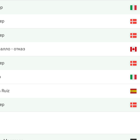
ер
ер
ер
иалло
- отказ
ер
a
 Ruiz
ер