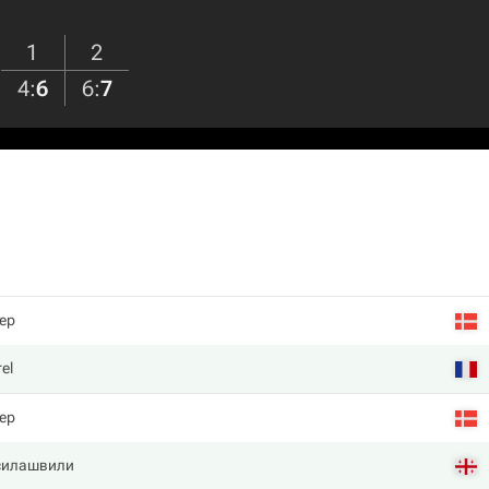
1
2
4
:
6
6
:
7
ер
el
ер
силашвили