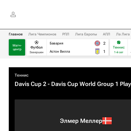
Главное
Лига Чемпионов
РПЛ
Лига Европы
АПЛ
Ла Лига
2
Бавария
Матч-
Футбол
Теннис
центр
1
Астон Вилла
Завершен
1-й сет
Теннис
Davis Cup 2 - Davis Cup World Group 1 Play
Элмер Меллер