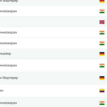
н Мартерер
уннесваран
уннесваран
уннесваран
ьтмайер
уннесваран
н Мартерер
ан
уннесваран