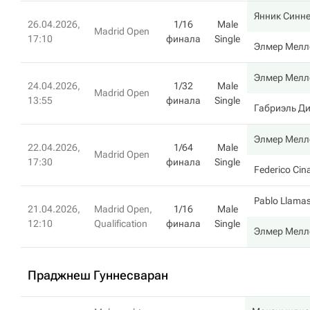
Янник Синн
26.04.2026,
1/16
Male
Madrid Open
17:10
финала
Single
Элмер Мелл
Элмер Мелл
24.04.2026,
1/32
Male
Madrid Open
13:55
финала
Single
Габриэль Д
Элмер Мелл
22.04.2026,
1/64
Male
Madrid Open
17:30
финала
Single
Federico Cin
Pablo Llamas
21.04.2026,
Madrid Open,
1/16
Male
12:10
Qualification
финала
Single
Элмер Мелл
Праджнеш Гуннесваран