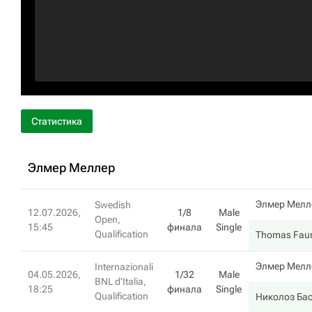
Статистика
Элмер Меллер
Элмер Мелл
Swedish
12.07.2026,
1/8
Male
Open,
15:45
финала
Single
Qualification
Thomas Faur
Элмер Мелл
Internazionali
04.05.2026,
1/32
Male
BNL d'Italia,
18:25
финала
Single
Qualification
Николоз Ба