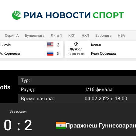
Серия А
Бундеслига
Лига 1
КХЛ
НХЛ
Евролига
НБА
3
I. Jovic
Кельн
Футбол
5
А. Корнеева
Реал Сосьедад
07.08 19:00
Тур:
offs
Раунд:
1/16 финала
Время начала:
04.02.2023 в 18:00
Завершен
0
:
2
Праджнеш Гуннесвара