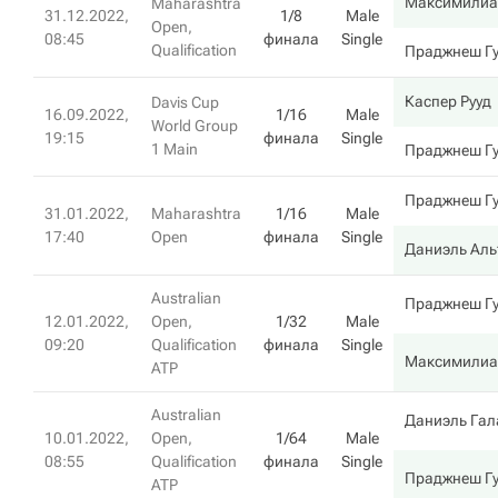
Максимилиа
Maharashtra
31.12.2022,
1/8
Male
Open,
08:45
финала
Single
Qualification
Праджнеш Г
Каспер Рууд
Davis Cup
16.09.2022,
1/16
Male
World Group
19:15
финала
Single
1 Main
Праджнеш Г
Праджнеш Г
31.01.2022,
Maharashtra
1/16
Male
17:40
Open
финала
Single
Даниэль Ал
Australian
Праджнеш Г
12.01.2022,
Open,
1/32
Male
09:20
Qualification
финала
Single
Максимилиа
ATP
Australian
Даниэль Гал
10.01.2022,
Open,
1/64
Male
08:55
Qualification
финала
Single
Праджнеш Г
ATP