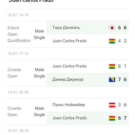
18.07, 14:10
6
6
Таро Даниэль
Estoril
Male
Open,
Single
Qualification
4
2
Juan Carlos Prado
15.07, 17:15
6
1
Juan Carlos Prado
Croatia
Male
Open
Single
7
6
Дамир Джумхур
14.07, 20:40
3
6
Лукас Ноймайер
Croatia
Male
Open
Single
6
7
Juan Carlos Prado
12.07, 18:10