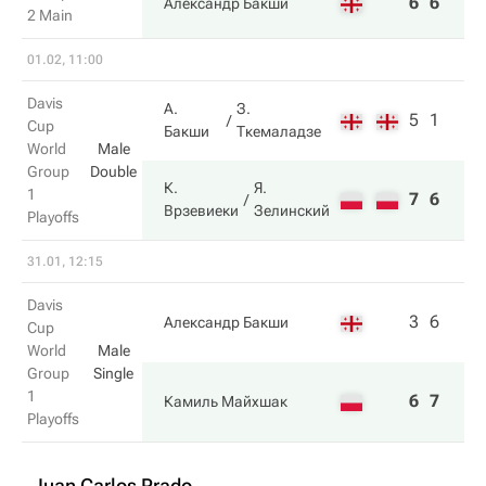
6
6
Александр Бакши
2 Main
01.02, 11:00
Davis
А.
З.
5
1
Cup
Бакши
Ткемаладзе
World
Male
Group
Double
К.
Я.
1
7
6
Врзевиеки
Зелинский
Playoffs
31.01, 12:15
Davis
3
6
Александр Бакши
Cup
World
Male
Group
Single
1
6
7
Камиль Майхшак
Playoffs
Juan Carlos Prado