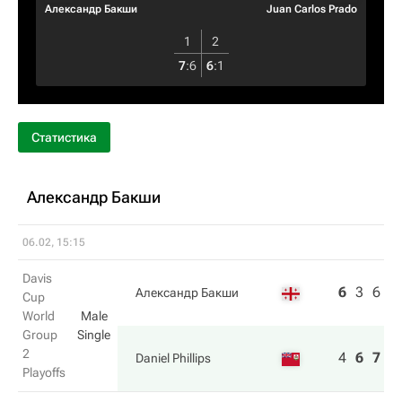
Александр Бакши
Juan Carlos Prado
1
2
7
:
6
6
:
1
Статистика
Александр Бакши
06.02, 15:15
Davis
6
3
6
Александр Бакши
Cup
World
Male
Group
Single
2
4
6
7
Daniel Phillips
Playoffs