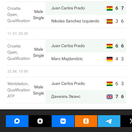
6
7
Juan Carlos Prado
Croatia
Male
Open,
Single
Qualification
3
6
Nikolas Sanchez Izquierdo
11.07, 20:20
6
6
Juan Carlos Prado
Croatia
Male
Open,
Single
Qualification
4
3
Marc Majdandzic
22.06, 15:00
6
3
Juan Carlos Prado
Wimbledon,
Male
Qualification
Single
ATP
7
6
Даниэль Эванс