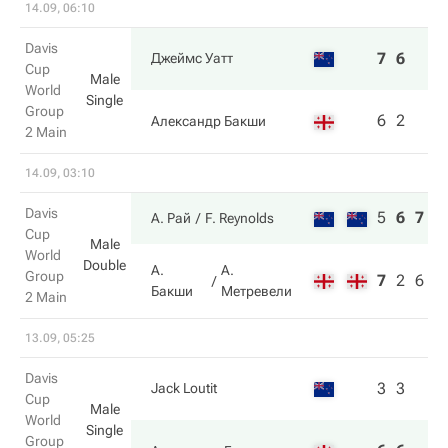
14.09, 06:10
Davis
7
6
Джеймс Уатт
Cup
Male
World
Single
Group
6
2
Александр Бакши
2 Main
14.09, 03:10
Davis
5
6
7
А. Рай
F. Reynolds
Cup
Male
World
Double
А.
А.
Group
7
2
6
Бакши
Метревели
2 Main
13.09, 05:25
Davis
3
3
Jack Loutit
Cup
Male
World
Single
Group