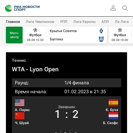
Главное
Лига Чемпионов
РПЛ
Лига Европы
АПЛ
Ла Лига
Крылья Советов
Матч-
Футбол
Футбол
центр
Балтика
08.08 15:30
08.08 18:00
Теннис
WTA
- Lyon Open
Раунд:
1/4 финала
Время начала:
01.02.2023 в 21:35
Завершен
А. Паркс
К. Буча
1
:
2
Ч. Шуай
Б. Схофс