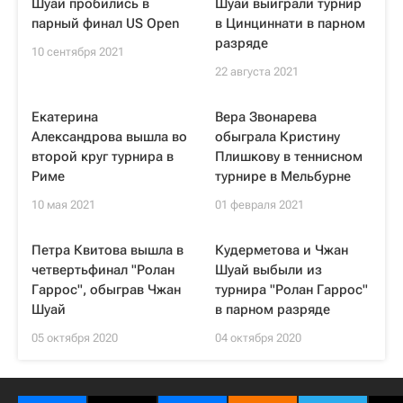
Шуай пробились в
Шуай выиграли турнир
парный финал US Open
в Цинциннати в парном
разряде
10 сентября 2021
22 августа 2021
Екатерина
Вера Звонарева
Александрова вышла во
обыграла Кристину
второй круг турнира в
Плишкову в теннисном
Риме
турнире в Мельбурне
10 мая 2021
01 февраля 2021
Петра Квитова вышла в
Кудерметова и Чжан
четвертьфинал "Ролан
Шуай выбыли из
Гаррос", обыграв Чжан
турнира "Ролан Гаррос"
Шуай
в парном разряде
05 октября 2020
04 октября 2020