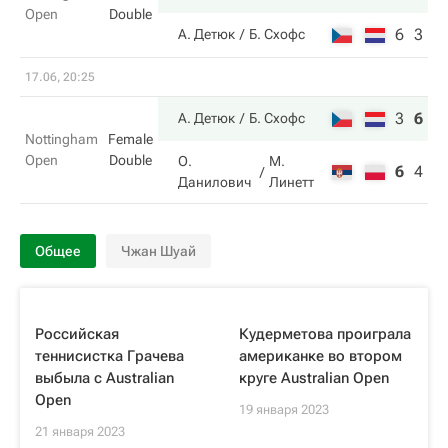
Open
Double
6
3
А. Детюк
Б. Схофс
17.06, 20:25
3
6
1
А. Детюк
Б. Схофс
Nottingham
Female
Open
Double
О.
М.
6
4
4
Данилович
Линетт
Общее
Чжан Шуай
Российская
Кудерметова проиграла
теннисистка Грачева
американке во втором
выбыла с Australian
круге Australian Open
Open
19 января 2023
21 января 2023