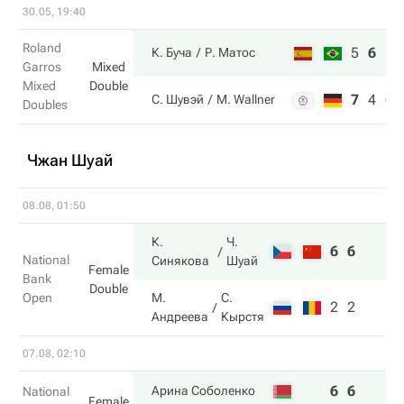
30.05, 19:40
Roland
5
6
10
К. Буча
Р. Матос
Garros
Mixed
Mixed
Double
7
4
6
С. Шувэй
M. Wallner
Doubles
Чжан Шуай
08.08, 01:50
К.
Ч.
6
6
National
Синякова
Шуай
Female
Bank
Double
Open
М.
С.
2
2
Андреева
Кырстя
07.08, 02:10
6
6
Арина Соболенко
National
Female