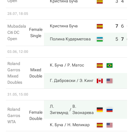
Open
3
4
Кристина Буча
28.07, 18:05
7
6
0
Кристина Буча
Mubadala
Female
Citi DC
Single
Open
5
7
6
Полина Кудерметова
03.06, 12:00
Roland
К. Буча
Р. Матос
Garros
Mixed
Mixed
Double
Г. Дабровски
Э. Кинг
Doubles
31.05, 15:00
Л.
В.
Roland
Female
Зигемунд
Звонарева
Garros
Double
WTA
К. Буча
Н. Меликар