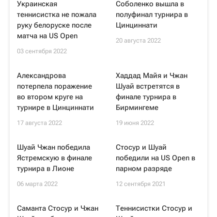
Украинская
Соболенко вышла в
теннисистка не пожала
полуфинал турнира в
руку белоруске после
Цинциннати
матча на US Open
20 августа 2022
03 сентября 2022
Александрова
Хаддад Майя и Чжан
потерпела поражение
Шуай встретятся в
во втором круге на
финале турнира в
турнире в Цинциннати
Бирмингеме
17 августа 2022
19 июня 2022
Шуай Чжан победила
Стосур и Шуай
Ястремскую в финале
победили на US Open в
турнира в Лионе
парном разряде
06 марта 2022
12 сентября 2021
Саманта Стосур и Чжан
Теннисистки Стосур и