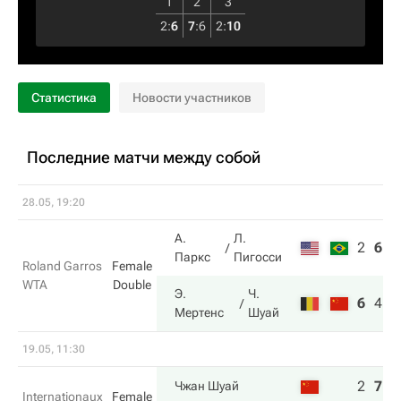
1
2
3
2
:
6
7
:
6
2
:
10
Статистика
Новости участников
Последние матчи между собой
28.05, 19:20
А.
Л.
2
6
6
Паркс
Пигосси
Roland Garros
Female
WTA
Double
Э.
Ч.
6
4
7
Мертенс
Шуай
19.05, 11:30
2
7
7
Чжан Шуай
Internationaux
Female