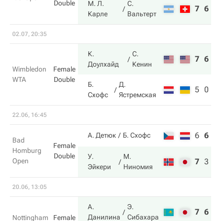
Double
М. Л.
С.
7
6
Карле
Вальтерт
02.07, 20:35
К.
С.
7
6
Доулхайд
Кенин
Wimbledon
Female
WTA
Double
Б.
Д.
5
0
Схофс
Ястремская
22.06, 16:45
6
6
7
А. Детюк
Б. Схофс
Bad
Female
Homburg
Double
У.
М.
Open
7
3
1
Эйкери
Ниномия
20.06, 13:05
А.
Э.
7
6
Данилина
Сибахара
Nottingham
Female