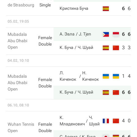
de Strasbourg
Single
6
6
5
Кристина Буча
05.02, 19:05
6
6
А. Эала
J. Tjen
Mubadala
Female
Abu Dhabi
Double
Open
3
3
К. Буча
Ч. Шуай
04.02, 10:10
Л.
Н.
1
4
Mubadala
Киченок
Киченок
Female
Abu Dhabi
Double
Open
6
6
К. Буча
Ч. Шуай
06.10, 08:10
К.
Ч.
4
0
Младенович
Шуай
Wuhan Tennis
Female
Open
Double
6
6
С. Аояма
К. Буча