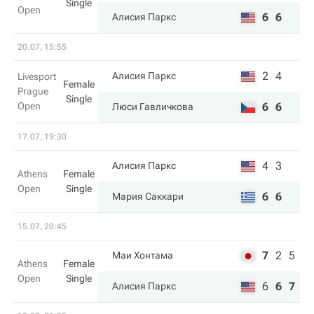
Single
Open
6
6
Алисия Паркс
20.07, 15:55
2
4
Алисия Паркс
Livesport
Female
Prague
Single
Open
6
6
Люси Гавличкова
17.07, 19:30
4
3
Алисия Паркс
Athens
Female
Open
Single
6
6
Мария Саккари
15.07, 20:45
7
2
5
Маи Хонтама
Athens
Female
Open
Single
6
6
7
Алисия Паркс