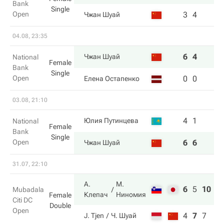
Bank
Single
Open
3
4
Чжан Шуай
04.08, 23:35
6
4
Чжан Шуай
National
Female
Bank
Single
Open
0
0
Елена Остапенко
03.08, 21:10
4
1
Юлия Путинцева
National
Female
Bank
Single
Open
6
6
Чжан Шуай
31.07, 22:10
А.
М.
6
5
10
Mubadala
Клепач
Ниномия
Female
Citi DC
Double
Open
4
7
7
J. Tjen
Ч. Шуай