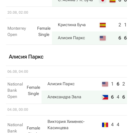
20.08, 02:00
2
1
Кристина Буча
Monterrey
Female
Open
Single
6
6
Алисия Паркс
Алисия Паркс
06.08, 04:00
1
6
2
Алисия Паркс
National
Female
Bank
Single
Open
6
4
6
Александра Эала
04.08, 00:00
Виктория Хименес-
4
4
National
Касинцева
Female
Bank