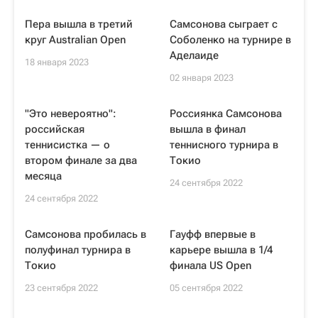
Пера вышла в третий
Самсонова сыграет с
круг Australian Open
Соболенко на турнире в
Аделаиде
18 января 2023
02 января 2023
"Это невероятно":
Россиянка Самсонова
российская
вышла в финал
теннисистка — о
теннисного турнира в
втором финале за два
Токио
месяца
24 сентября 2022
24 сентября 2022
Самсонова пробилась в
Гауфф впервые в
полуфинал турнира в
карьере вышла в 1/4
Токио
финала US Open
23 сентября 2022
05 сентября 2022