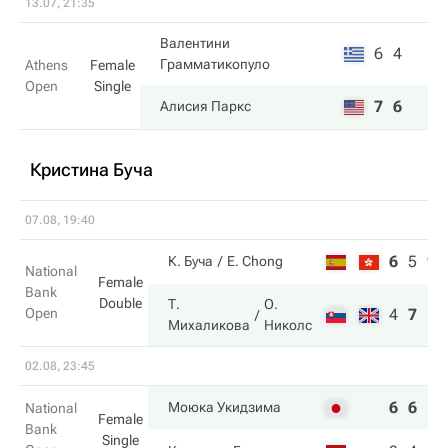
13.07, 21:35
Валентини
6
4
Грамматикопуло
Athens
Female
Open
Single
7
6
Алисия Паркс
Кристина Буча
07.08, 19:40
6
5
9
К. Буча
E. Chong
National
Female
Bank
Double
Т.
О.
Open
4
7
11
Михаликова
Николс
02.08, 23:45
6
6
Моюка Укидзима
National
Female
Bank
Single