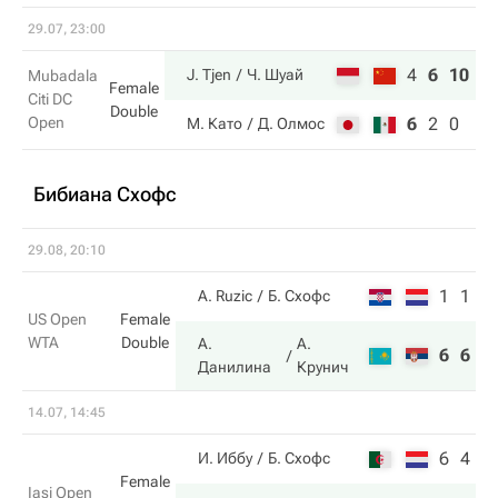
29.07, 23:00
4
6
10
J. Tjen
Ч. Шуай
Mubadala
Female
Citi DC
Double
Open
6
2
0
М. Като
Д. Олмос
Бибиана Схофс
29.08, 20:10
1
1
A. Ruzic
Б. Схофс
US Open
Female
WTA
Double
А.
А.
6
6
Данилина
Крунич
14.07, 14:45
6
4
И. Иббу
Б. Схофс
Female
Iasi Open