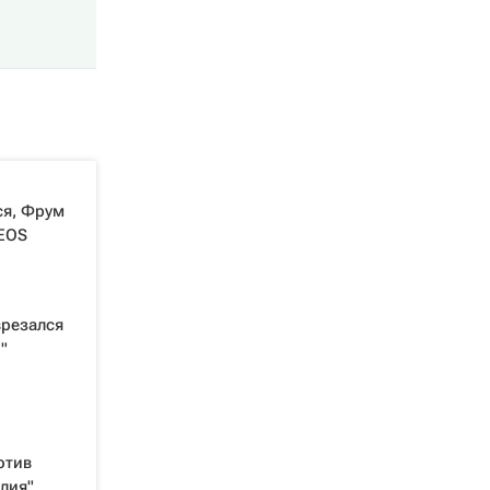
ся, Фрум
NEOS
врезался
"
отив
лия"