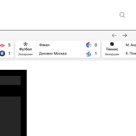
5
0
Факел
М. Ан
Футбол
Теннис
1
1
Динамо Москва
К. Пл
Завершен
Завершен