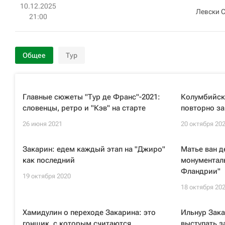
10.12.2025
Левски 
21:00
Общее
Тур
Главные сюжеты "Тур де Франс"-2021:
Колумбийск
словенцы, ретро и "Кэв" на старте
повторно з
26 июня 2021
20 октября 20
Закарин: едем каждый этап на "Джиро"
Матье ван д
как последний
монументаль
Фландрии"
19 октября 2020
18 октября 20
Хамидулин о переходе Закарина: это
Ильнур Зака
гонщик, с которым считаются
выступать з