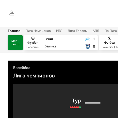
Главное
Лига Чемпионов
РПЛ
Лига Европы
АПЛ
Ла Лига
1
Зенит
Матч-
Футбол
Футбол
центр
0
Балтика
Завершен
Закончен (П)
Волейбол
Лига чемпионов
Тур