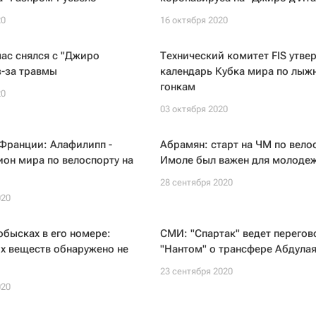
20
16 октября 2020
ас снялся с "Джиро
Технический комитет FIS утве
з-за травмы
календарь Кубка мира по лы
гонкам
20
03 октября 2020
Франции: Алафилипп -
Абрамян: старт на ЧМ по вело
он мира по велоспорту на
Имоле был важен для молоде
28 сентября 2020
020
обысках в его номере:
СМИ: "Спартак" ведет перегов
х веществ обнаружено не
"Нантом" о трансфере Абдулая
23 сентября 2020
020