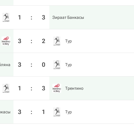
1
:
3
Зираат Банкасы
3
:
2
Тур
3
:
0
бляна
Тур
1
:
3
Трентино
3
:
1
нкасы
Тур