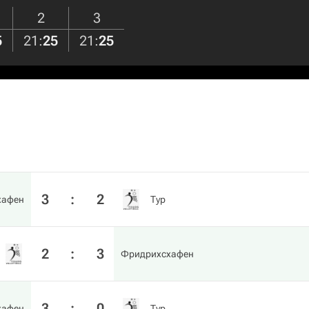
2
3
5
21
:
25
21
:
25
3
:
2
хафен
Тур
2
:
3
Фридрихсхафен
3
:
0
хафен
Тур