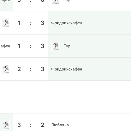
1
:
3
Фридрихсхафен
1
:
3
хафен
Тур
2
:
3
Фридрихсхафен
3
:
2
Любляна