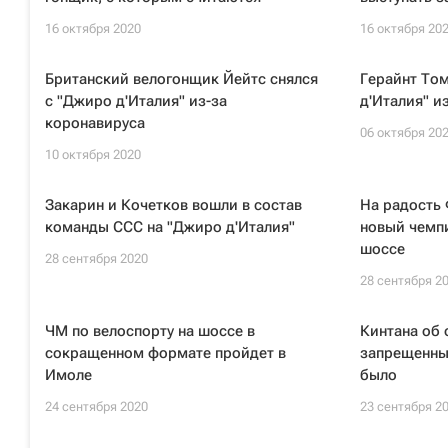
16 октября 2020
16 октября 20
Британский велогонщик Йейтс снялся
Герайнт Том
с "Джиро д'Италия" из-за
д'Италия" и
коронавируса
06 октября 20
10 октября 2020
Закарин и Кочетков вошли в состав
На радость 
команды ССС на "Джиро д'Италия"
новый чемпи
шоссе
28 сентября 2020
28 сентября 2
ЧМ по велоспорту на шоссе в
Кинтана об 
сокращенном формате пройдет в
запрещенны
Имоле
было
24 сентября 2020
23 сентября 2