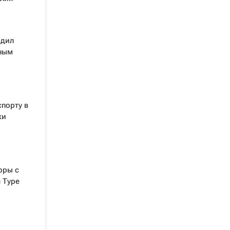
рдил
жным
спорту в
жи
оры с
 Туре