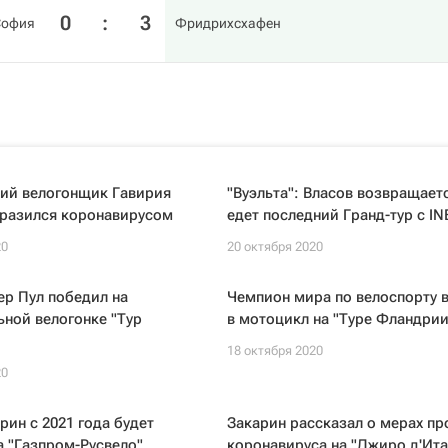
0
:
3
София
Фридрихсхафен
ий велогонщик Гавирия
"Вуэльта": Власов возвращает
аразился коронавирусом
едет последний Гранд-тур с I
20
20 октября 2020
ер Пул победил на
Чемпион мира по велоспорту 
ной велогонке "Тур
в мотоцикл на "Туре Фландрии
18 октября 2020
20
рин с 2021 года будет
Закарин рассказал о мерах пр
а "Газпром-Русвело"
коронавируса на "Джиро д'Ита