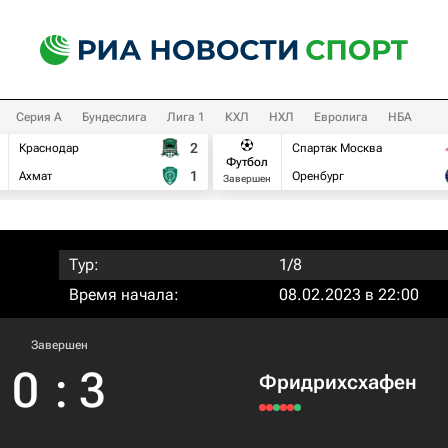
Серия А
Бундеслига
Лига 1
КХЛ
НХЛ
Евролига
НБА
2
Краснодар
Спартак Москва
Футбол
1
Ахмат
Оренбург
Завершен
Тур:
1/8
Время начала:
08.02.2023 в 22:00
Завершен
0
:
3
Фридрихсхафен