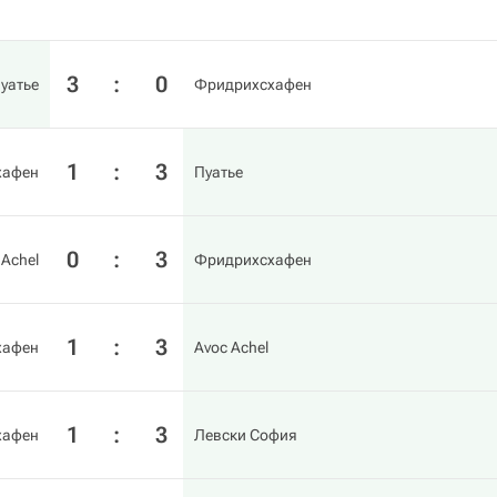
3
:
0
уатье
Фридрихсхафен
1
:
3
хафен
Пуатье
0
:
3
 Achel
Фридрихсхафен
1
:
3
хафен
Avoc Achel
1
:
3
хафен
Левски София