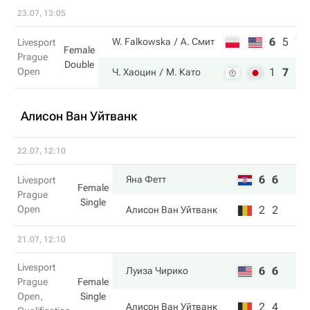
23.07, 13:05
6
5
7
W. Falkowska
А. Смит
Livesport
Female
Prague
Double
Open
1
7
10
Ч. Хаоцин
М. Като
Алисон Ван Уйтванк
22.07, 12:10
6
6
Яна Фетт
Livesport
Female
Prague
Single
Open
2
2
Алисон Ван Уйтванк
21.07, 12:10
Livesport
6
6
Луиза Чирико
Prague
Female
Open,
Single
2
4
Алисон Ван Уйтванк