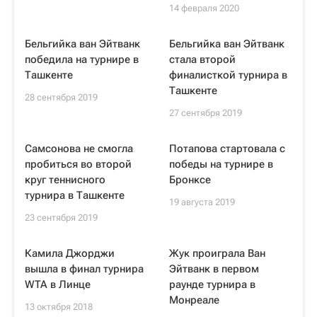
14 февраля 2020
Бельгийка ван Эйтванк
Бельгийка ван Эйтванк
победила на турнире в
стала второй
Ташкенте
финалисткой турнира в
Ташкенте
28 сентября 2019
27 сентября 2019
Самсонова не смогла
Потапова стартовала с
пробиться во второй
победы на турнире в
круг теннисного
Бронксе
турнира в Ташкенте
19 августа 2019
23 сентября 2019
Камила Джорджи
Жук проиграла Ван
вышла в финал турнира
Эйтванк в первом
WTA в Линце
раунде турнира в
Монреале
13 октября 2018