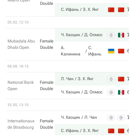
Miami Open
Double
7
С. Ифань
З. Х. Янг
05.02, 12:10
7
Ч. Хаоцин
Д. Олмос
Mubadala Abu
Female
Dhabi Open
Double
А.
С.
6
Калинина
Ифань
08.08, 18:15
7
Л. Чан
З. Х. Янг
National Bank
Female
Open
Double
6
Ч. Хаоцин
Д. Олмос
25.05, 13:10
7
Ч. Хаоцин
Л. Чан
Internationaux
Female
de Strasbourg
Double
6
С. Ифань
З. Х. Янг