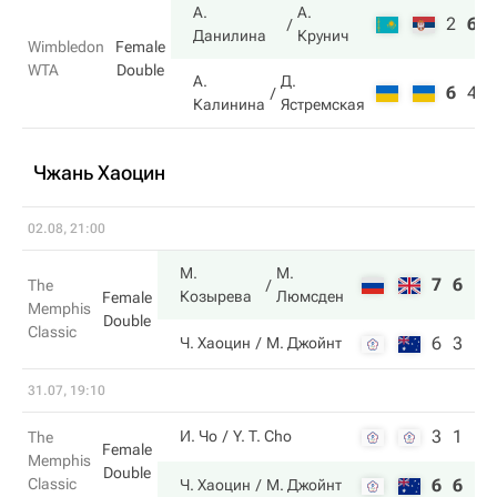
А.
А.
2
6
Данилина
Крунич
Wimbledon
Female
WTA
Double
А.
Д.
6
4
Калинина
Ястремская
Чжань Хаоцин
02.08, 21:00
М.
М.
7
6
The
Козырева
Люмсден
Female
Memphis
Double
Classic
6
3
Ч. Хаоцин
М. Джойнт
31.07, 19:10
3
1
И. Чо
Y. T. Cho
The
Female
Memphis
Double
Classic
6
6
Ч. Хаоцин
М. Джойнт