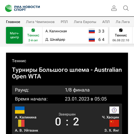
Главное
Лига Чемпионов
РПЛ
Лига Европы
АПЛ
Ла Лига
3
3
А. Калинская
Матч-
Теннис
Теннис
центр
6
4
Д. Шнайдер
2-й сет
06.08 22:10
Теннис
Турниры Большого шлема
- Australian
Open WTA
Раунд:
1/8 финала
Время начала:
23.01.2023 в 05:05
Завершен
А. Калинина
Ч. Хаоцин
0
:
2
А. В. Уйтванк
З. Х. Янг