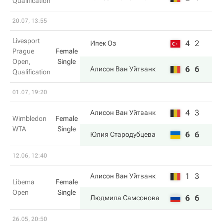
Qualification
20.07, 13:55
Livesport
4
2
Ипек Оз
Prague
Female
Open,
Single
6
6
Алисон Ван Уйтванк
Qualification
01.07, 19:20
4
3
Алисон Ван Уйтванк
Wimbledon
Female
WTA
Single
6
6
Юлия Стародубцева
12.06, 12:40
1
3
Алисон Ван Уйтванк
Libema
Female
Open
Single
6
6
Людмила Самсонова
26.05, 20:50