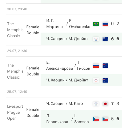
30.07, 23:40
И. Г.
E.
0
2
The
Мартинс
Ovcharenko
Female
Memphis
Double
Classic
6
6
Ч. Хаоцин
М. Джойнт
29.07, 21:30
Е.
Т.
The
Female
Александрова
Гибсон
Memphis
Double
Classic
Ч. Хаоцин
М. Джойнт
25.07, 12:40
7
3
9
Ч. Хаоцин
М. Като
Livesport
Female
Prague
Double
Л.
L.
Open
5
6
11
Гавличкова
Samson