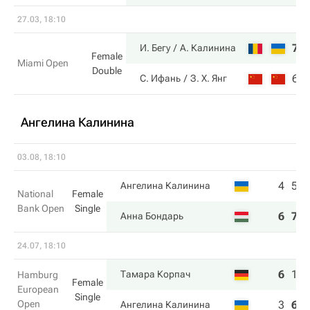
27.03, 18:10
7
И. Бегу
А. Калинина
Female
Miami Open
Double
6
С. Ифань
З. Х. Янг
Ангелина Калинина
03.08, 18:10
4
5
Ангелина Калинина
National
Female
Bank Open
Single
6
7
Анна Бондарь
24.07, 18:10
6
1
Тамара Корпач
Hamburg
Female
European
Single
Open
3
6
Ангелина Калинина