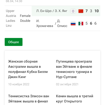
08.04, 14:30
7
3
10
Upper
Л. Ен-Шуо
З. Х. Янг
Austria
Female
Ladies
Double
И.
Д.
5
6
6
Linz
Хромачева
Олмос
Общее
Женская сборная
Путинцева проиграла
Австралии вышла в
ван Эйтванк в финале
полуфинал Кубка Билли
теннисного турнира в
Джин Кинг
Нур-Султане
10 ноября 2022
02 октября 2021
Теннисистка Элисон ван
Кенин вышла в третий
Эйтванк вышла в финал
круг Открытого