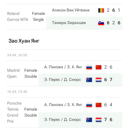
2
6
1
Алисон Ван Уйтванк
Roland
Female
Garros WTA
Single
6
2
6
Тамара Зиданшек
Зао Хуан Янг
24.04, 16:50
2
6
А. Панова
З. Х. Янг
Madrid
Female
Open
Double
6
7
Э. Перес
Д. Схюрс
16.04, 13:40
Porsche
6
4
А. Панова
З. Х. Янг
Tennis
Female
Grand
Double
7
6
Э. Перес
Д. Схюрс
Prix