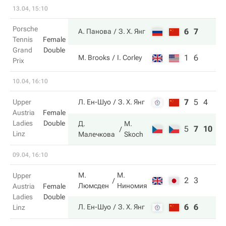
13.04, 15:10
Porsche
6
7
А. Панова
З. Х. Янг
Tennis
Female
Grand
Double
1
6
M. Brooks
I. Corley
Prix
10.04, 16:10
7
5
4
Upper
Л. Ен-Шуо
З. Х. Янг
Austria
Female
Ladies
Double
Д.
M.
5
7
10
Linz
Малечкова
Skoch
09.04, 16:10
М.
М.
Upper
2
3
Люмсден
Ниномия
Austria
Female
Ladies
Double
6
6
Л. Ен-Шуо
З. Х. Янг
Linz