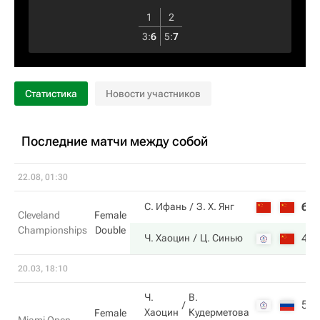
1
2
3
:
6
5
:
7
Статистика
Новости участников
Последние матчи между собой
22.08, 01:30
6
С. Ифань
З. Х. Янг
Cleveland
Female
Championships
Double
4
Ч. Хаоцин
Ц. Синью
20.03, 18:10
Ч.
В.
5
Хаоцин
Кудерметова
Female