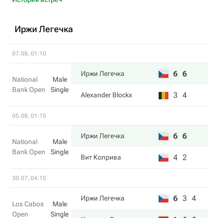
Иржи Легечка
07.08, 01:10
6
6
Иржи Легечка
National
Male
Bank Open
Single
3
4
Alexander Blockx
05.08, 01:15
6
6
Иржи Легечка
National
Male
Bank Open
Single
4
2
Вит Коприва
30.07, 04:15
6
3
4
Иржи Легечка
Los Cabos
Male
Open
Single