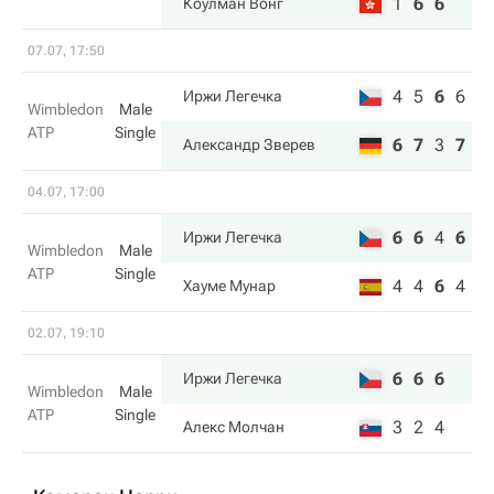
1
6
6
Коулман Вонг
07.07, 17:50
4
5
6
6
Иржи Легечка
Wimbledon
Male
ATP
Single
6
7
3
7
Александр Зверев
04.07, 17:00
6
6
4
6
Иржи Легечка
Wimbledon
Male
ATP
Single
4
4
6
4
Хауме Мунар
02.07, 19:10
6
6
6
Иржи Легечка
Wimbledon
Male
ATP
Single
3
2
4
Алекс Молчан