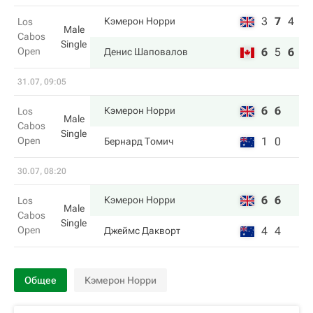
3
7
4
Кэмерон Норри
Los
Male
Cabos
Single
Open
6
5
6
Денис Шаповалов
31.07, 09:05
6
6
Кэмерон Норри
Los
Male
Cabos
Single
Open
1
0
Бернард Томич
30.07, 08:20
6
6
Кэмерон Норри
Los
Male
Cabos
Single
Open
4
4
Джеймс Дакворт
Общее
Кэмерон Норри