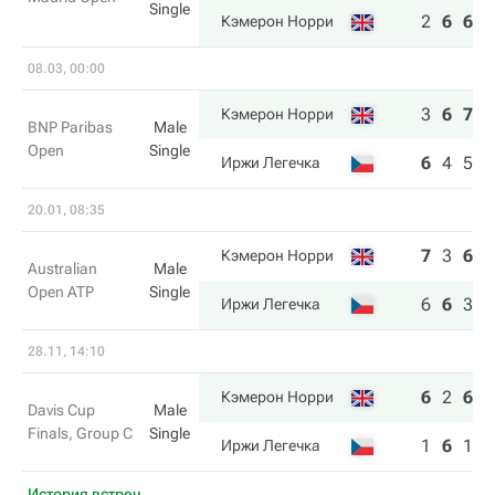
Single
2
6
6
Кэмерон Норри
08.03, 00:00
3
6
7
Кэмерон Норри
BNP Paribas
Male
Open
Single
6
4
5
Иржи Легечка
20.01, 08:35
7
3
6
1
Кэмерон Норри
Australian
Male
Open ATP
Single
6
6
3
6
Иржи Легечка
28.11, 14:10
6
2
6
Кэмерон Норри
Davis Cup
Male
Finals, Group C
Single
1
6
1
Иржи Легечка
История встреч