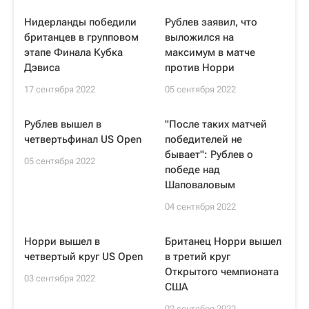
Нидерланды победили
Рублев заявил, что
британцев в групповом
выложился на
этапе Финала Кубка
максимум в матче
Дэвиса
против Норри
17 сентября 2022
05 сентября 2022
Рублев вышел в
"После таких матчей
четвертьфинал US Open
победителей не
бывает": Рублев о
05 сентября 2022
победе над
Шаповаловым
04 сентября 2022
Норри вышел в
Британец Норри вышел
четвертый круг US Open
в третий круг
Открытого чемпионата
03 сентября 2022
США
02 сентября 2022