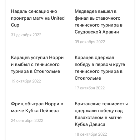
Надаль сенсационно
Медведев вышел в
проиграл матч на United
финал выставочного
Cup
теннисного турнира в
Саудовской Аравии
31 декабря 2022
09 декабря 2022
Карацев уступил Норри
Карацев одержал
и выбыл с теннисного
победу в первом круге
турнира в Стокгольме
теннисного турнира в
Стокгольме
19 октября 2022
17 октября 2022
Фриц обыграл Норри в
Британские теннисисты
матче Кубка Лейвера
одержали победу над
Казахстаном в матче
24 сентября 2022
Кубка Дэвиса
18 сентября 2022