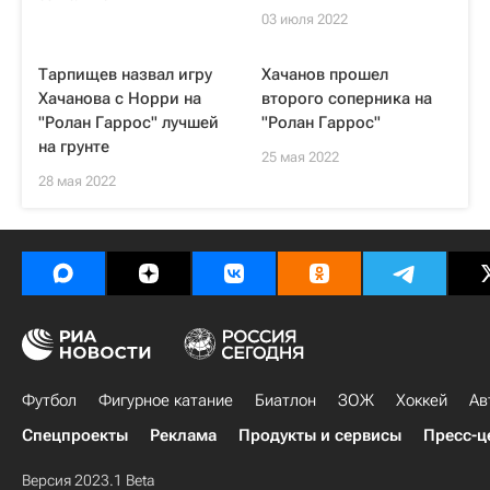
03 июля 2022
Тарпищев назвал игру
Хачанов прошел
Хачанова с Норри на
второго соперника на
"Ролан Гаррос" лучшей
"Ролан Гаррос"
на грунте
25 мая 2022
28 мая 2022
Футбол
Фигурное катание
Биатлон
ЗОЖ
Хоккей
Ав
Спецпроекты
Реклама
Продукты и сервисы
Пресс-ц
Версия 2023.1 Beta