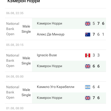
Кэмерон Норри
06.08, 22:35
5
7
6
Кэмерон Норри
National
Male
Bank
Single
Open
7
6
1
Алекс Де Минаур
05.08, 20:15
3
3
Ignacio Buse
National
Male
Bank
Single
Open
6
6
Кэмерон Норри
04.08, 05:00
6
4
Камило Уго Карабелли
National
Male
Bank
Single
Open
7
6
Кэмерон Норри
01.08, 08:00