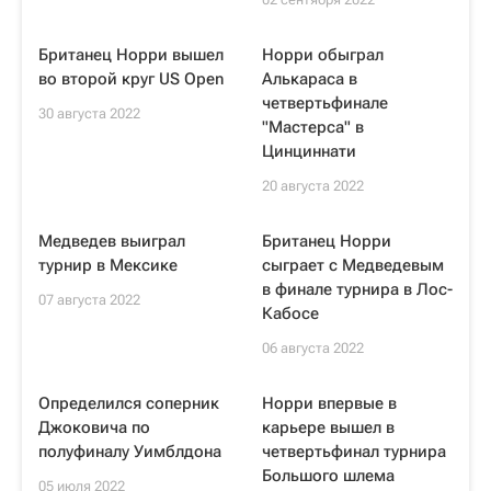
Британец Норри вышел
Норри обыграл
во второй круг US Open
Алькараса в
четвертьфинале
30 августа 2022
"Мастерса" в
Цинциннати
20 августа 2022
Медведев выиграл
Британец Норри
турнир в Мексике
сыграет с Медведевым
в финале турнира в Лос-
07 августа 2022
Кабосе
06 августа 2022
Определился соперник
Норри впервые в
Джоковича по
карьере вышел в
полуфиналу Уимблдона
четвертьфинал турнира
Большого шлема
05 июля 2022