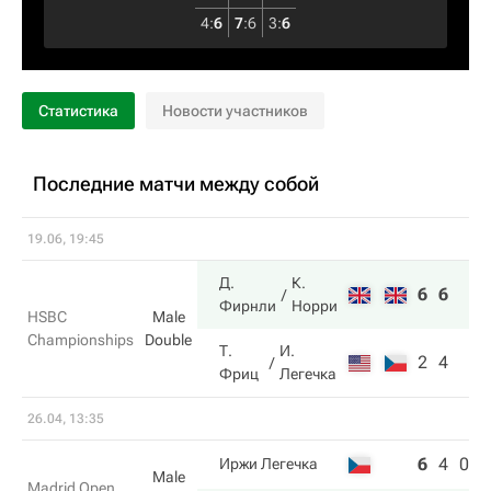
4
:
6
7
:
6
3
:
6
Статистика
Новости участников
Последние матчи между собой
19.06, 19:45
Д.
К.
6
6
Фирнли
Норри
HSBC
Male
Championships
Double
Т.
И.
2
4
Фриц
Легечка
26.04, 13:35
6
4
0
Иржи Легечка
Male
Madrid Open