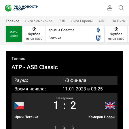
Главное
Лига Чемпионов
РПЛ
Лига Европы
АПЛ
Ла Лига
Крылья Советов
Матч-
Футбол
Футбол
центр
Балтика
08.08 15:30
08.08 18:00
Теннис
ATP
- ASB Classic
Раунд:
1/8 финала
Время начала:
11.01.2023 в 03:25
Завершен
1
:
2
Иржи Легечка
Кэмерон Норри
1
2
3