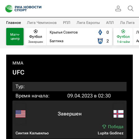
Главное
Лига Чемпионов
РПЛ
Лига Европы
АПЛ
Ла Лига
0
Крылья Советов
Л
Матч-
Футбол
Футбол
центр
2
Балтика
А
Завершен
1-й тайм
MMA
UFC
Тур:
Время начала:
09.04.2023 в 02:30
Завершен
Синтия Кальвильо
Lupita Godinez