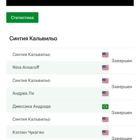
Статистика
Синтия Кальвильо
Синтия Кальвильо
Завершен
Nina Ansaroff
Синтия Кальвильо
Завершен
Андреа Ли
Джессика Андраде
Завершен
Синтия Кальвильо
Кэтлин Чукагян
Завершен