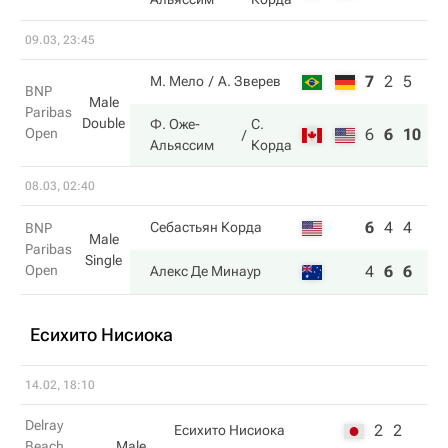
09.03, 23:45
7
2
5
М. Мело
А. Зверев
BNP
Male
Paribas
Double
Ф. Оже-
С.
Open
6
6
10
Альяссим
Корда
08.03, 02:40
6
4
4
Себастьян Корда
BNP
Male
Paribas
Single
Open
4
6
6
Алекс Де Минаур
Есихито Нисиока
14.02, 18:10
Delray
2
2
Есихито Нисиока
Beach
Male