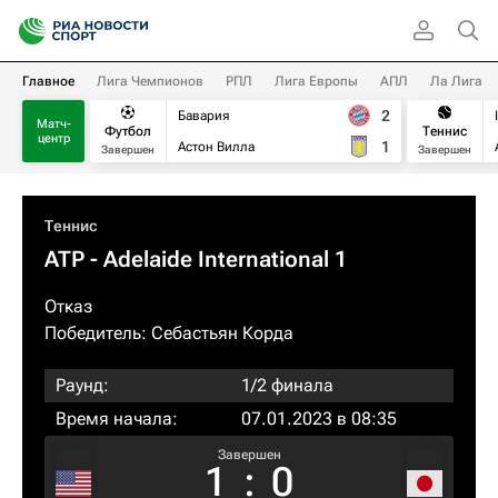
Главное
Лига Чемпионов
РПЛ
Лига Европы
АПЛ
Ла Лига
2
Бавария
Матч-
Футбол
Теннис
центр
1
Астон Вилла
Завершен
Завершен
Теннис
ATP
- Adelaide International 1
Отказ
Победитель:
Себастьян Корда
Раунд:
1/2 финала
Время начала:
07.01.2023 в 08:35
Завершен
1
:
0