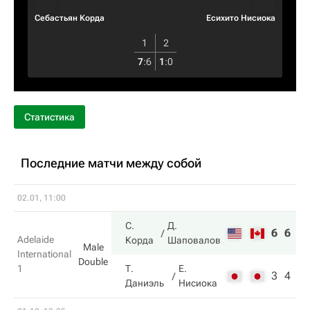
Себастьян Корда
Есихито Нисиока
1
2
7
:
6
1
:
0
Статистика
Последние матчи между собой
02.01, 11:00
С.
Д.
6
6
Adelaide
Корда
Шаповалов
Male
International
Double
1
Т.
Е.
3
4
Даниэль
Нисиока