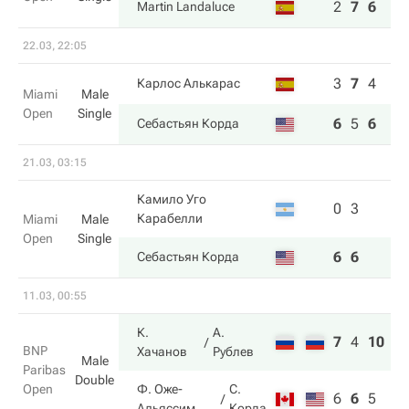
2
7
6
Martin Landaluce
22.03, 22:05
3
7
4
Карлос Алькарас
Miami
Male
Open
Single
6
5
6
Себастьян Корда
21.03, 03:15
Камило Уго
0
3
Карабелли
Miami
Male
Open
Single
6
6
Себастьян Корда
11.03, 00:55
К.
А.
7
4
10
BNP
Хачанов
Рублев
Male
Paribas
Double
Open
Ф. Оже-
С.
6
6
5
Альяссим
Корда