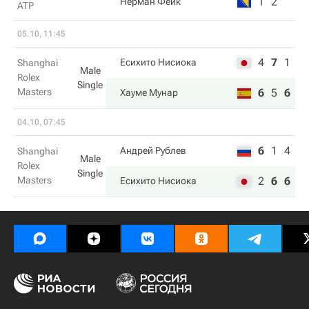
1
2
Нерман Феик
ATP
05.10, 11:45
4
7
1
Есихито Нисиока
Shanghai
Male
Rolex
Single
Masters
6
5
6
Хауме Мунар
04.10, 07:45
6
1
4
Андрей Рублев
Shanghai
Male
Rolex
Single
Masters
2
6
6
Есихито Нисиока