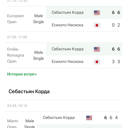
21.10, 13:35
6
6
Себастьян Корда
European
Male
Open
Single
0
2
Есихито Нисиока
27.05, 17:00
6
6
Себастьян Корда
Emilia-
Male
Romagna
Single
Open
3
3
Есихито Нисиока
История встреч
Себастьян Корда
24.03, 18:10
6
6
4
Себастьян Корда
Miami
Male
Open
Single