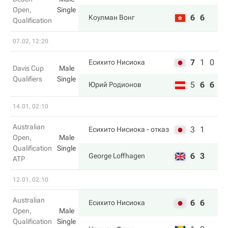
Open,
Single
6
6
Коулман Вонг
Qualification
07.02, 12:20
7
1
0
Есихито Нисиока
Davis Cup
Male
Qualifiers
Single
5
6
6
Юрий Родионов
14.01, 02:10
Australian
3
1
Есихито Нисиока
- отказ
Open,
Male
Qualification
Single
6
3
George Loffhagen
ATP
12.01, 02:10
Australian
6
6
Есихито Нисиока
Open,
Male
Qualification
Single