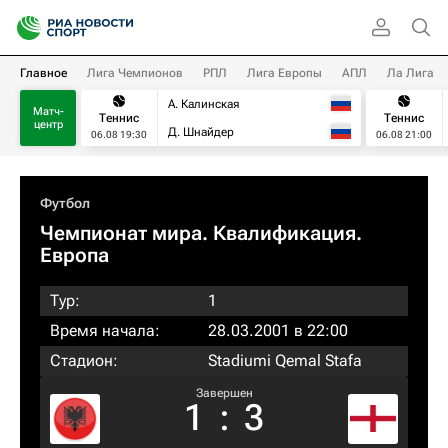
Главное
Лига Чемпионов
РПЛ
Лига Европы
АПЛ
Ла Лига
А. Калинская
Матч-
Теннис
Теннис
центр
Д. Шнайдер
06.08 19:30
06.08 21:00
Футбол
Чемпионат мира. Квалификация.
Европа
Тур:
1
Время начала:
28.03.2001 в 22:00
Стадион:
Stadiumi Qemal Stafa
Завершен
1
:
3