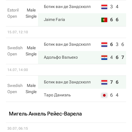
3
4
Ботик ван де Зандсхюлп
Estoril
Male
Open
Single
6
6
Jaime Faria
15.07, 12:10
6
3
6
Ботик ван де Зандсхюлп
Swedish
Male
Open
Single
4
6
7
Адольфо Вальехо
14.07, 14:00
7
6
Ботик ван де Зандсхюлп
Swedish
Male
Open
Single
6
4
Таро Даниэль
Мигель Анхель Рейес-Варела
30.07, 06:15