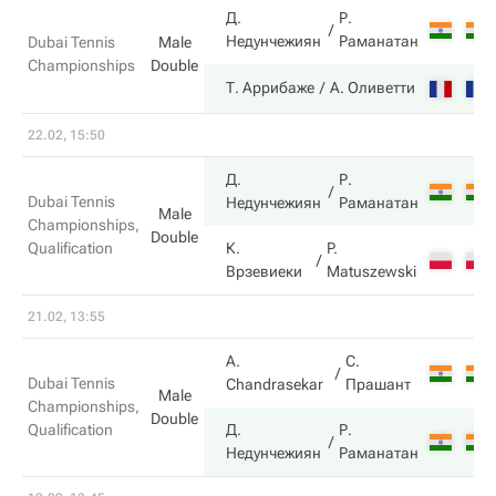
Д.
Р.
Недунчежиян
Раманатан
Dubai Tennis
Male
Championships
Double
Т. Аррибаже
А. Оливетти
22.02, 15:50
Д.
Р.
Dubai Tennis
Недунчежиян
Раманатан
Male
Championships,
Double
Qualification
К.
P.
Врзевиеки
Matuszewski
21.02, 13:55
A.
С.
Dubai Tennis
Chandrasekar
Прашант
Male
Championships,
Double
Qualification
Д.
Р.
Недунчежиян
Раманатан