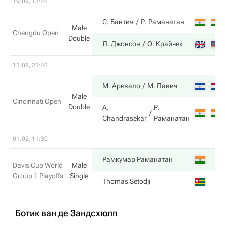
19.09, 13:45
С. Бантия
Р. Раманатан
Male
Chengdu Open
Double
Л. Джонсон
О. Крайчек
11.08, 21:40
М. Аревало
М. Павич
Male
Cincinnati Open
Double
A.
Р.
Chandrasekar
Раманатан
01.02, 11:30
Рамкумар Раманатан
Davis Cup World
Male
Group 1 Playoffs
Single
Thomas Setodji
Ботик ван де Зандсхюлп