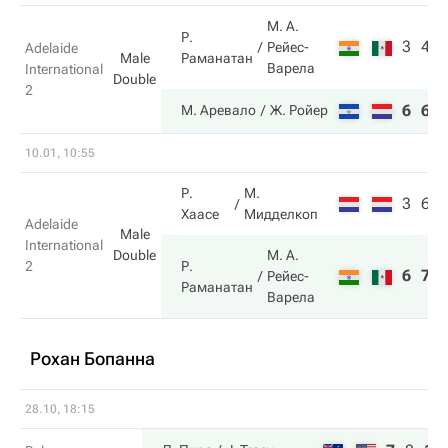
М. А.
Р.
3
4
Рейес-
Adelaide
Раманатан
Male
Варела
International
Double
2
6
6
М. Аревало
Ж. Ройер
10.01, 10:55
Р.
М.
3
6
Хаасе
Мидделкоп
Adelaide
Male
International
Double
М. А.
Р.
2
6
7
Рейес-
Раманатан
Варела
Рохан Бопанна
28.10, 18:15