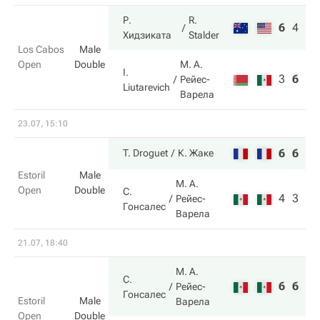
Р.
R.
6
4
10
Хидзиката
Stalder
Los Cabos
Male
Open
Double
М. А.
I.
3
6
8
Рейес-
Liutarevich
Варела
23.07, 15:10
6
6
T. Droguet
К. Жаке
Estoril
Male
М. А.
Open
Double
С.
4
3
Рейес-
Гонсалес
Варела
21.07, 18:40
М. А.
С.
6
6
Рейес-
Гонсалес
Estoril
Male
Варела
Open
Double