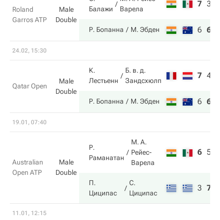
7
3
Балажи
Варела
Roland
Male
Garros ATP
Double
6
6
Р. Бопанна
М. Эбден
24.02, 15:30
К.
Б. в. д.
7
4
Лестьенн
Зандсхюлп
Male
Qatar Open
Double
6
6
Р. Бопанна
М. Эбден
19.01, 07:40
М. А.
Р.
6
5
Рейес-
Раманатан
Australian
Male
Варела
Open ATP
Double
П.
С.
3
7
Циципас
Циципас
11.01, 12:15