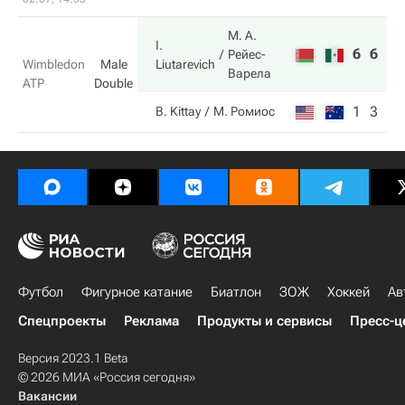
М. А.
I.
6
6
Рейес-
Liutarevich
Wimbledon
Male
Варела
ATP
Double
1
3
B. Kittay
М. Ромиос
Футбол
Фигурное катание
Биатлон
ЗОЖ
Хоккей
Ав
Спецпроекты
Реклама
Продукты и сервисы
Пресс-ц
Версия 2023.1 Beta
© 2026 МИА «Россия сегодня»
Вакансии