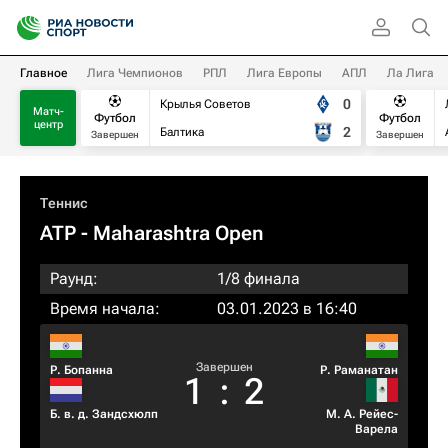
Главное
Лига Чемпионов
РПЛ
Лига Европы
АПЛ
Ла Лига
0
Крылья Советов
Матч-
Футбол
Футбол
центр
2
Балтика
Завершен
Завершен
Теннис
ATP
- Maharashtra Open
Раунд:
1/8 финала
Время начала:
03.01.2023 в 16:40
Завершен
Р. Бопанна
Р. Раманатан
1
:
2
Б. в. д. Зандсхюлп
М. А. Рейес-
Варела