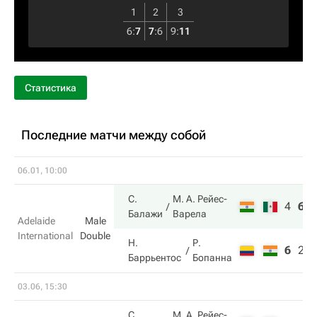
1
2
3
6
:
7
7
:
6
9
:
11
Статистика
Последние матчи между собой
06.01, 10:00
С.
М. А. Рейес-
4
6
Балажи
Варела
Adelaide
Male
International
Double
Н.
Р.
6
2
Баррьентос
Бопанна
03.06, 15:30
С.
М. А. Рейес-