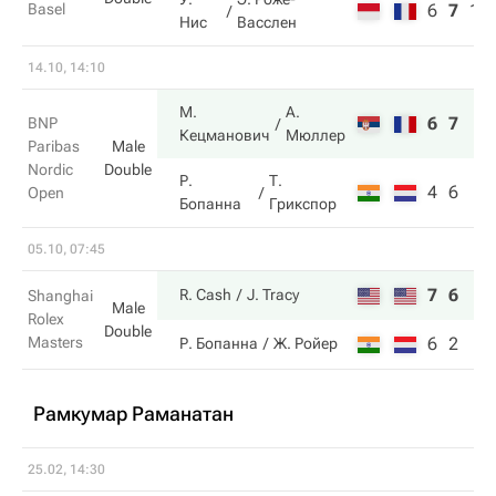
Basel
6
7
1
Нис
Васслен
14.10, 14:10
М.
А.
6
7
BNP
Кецманович
Мюллер
Paribas
Male
Nordic
Double
Р.
Т.
4
6
Open
Бопанна
Грикспор
05.10, 07:45
7
6
R. Cash
J. Tracy
Shanghai
Male
Rolex
Double
Masters
6
2
Р. Бопанна
Ж. Ройер
Рамкумар Раманатан
25.02, 14:30