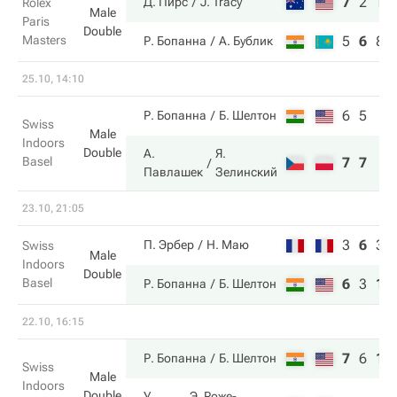
7
2
10
Д. Пирс
J. Tracy
Rolex
Male
Paris
Double
Masters
5
6
8
Р. Бопанна
А. Бублик
25.10, 14:10
6
5
Р. Бопанна
Б. Шелтон
Swiss
Male
Indoors
Double
А.
Я.
Basel
7
7
Павлашек
Зелинский
23.10, 21:05
3
6
3
П. Эрбер
Н. Маю
Swiss
Male
Indoors
Double
Basel
6
3
10
Р. Бопанна
Б. Шелтон
22.10, 16:15
7
6
10
Р. Бопанна
Б. Шелтон
Swiss
Male
Indoors
Double
У.
Э. Роже-