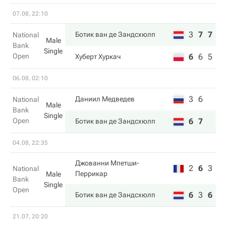
07.08, 22:10
3
7
7
Ботик ван де Зандсхюлп
National
Male
Bank
Single
Open
6
6
5
Хуберт Хуркач
06.08, 02:10
3
6
Даниил Медведев
National
Male
Bank
Single
Open
6
7
Ботик ван де Зандсхюлп
04.08, 22:35
Джованни Мпетши-
2
6
3
National
Перрикар
Male
Bank
Single
Open
6
3
6
Ботик ван де Зандсхюлп
21.07, 20:20