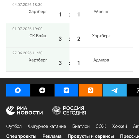
04.07.2026 18:30
Хартберг
Уйпешт
1
:
1
01.07.2026 19:00
СК Вайц
Хартберг
3
:
2
27.06.2026 11:30
Хартберг
Адмира
3
:
1
Футбол
Фигурное катание
Биатлон
ЗОЖ
Хоккей
Ав
Спецпроекты
Реклама
Продукты и сервисы
Пресс-ц