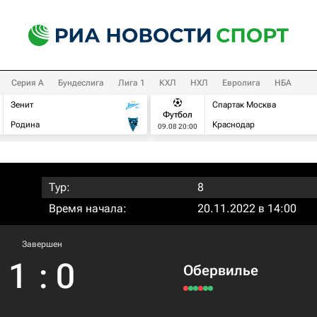
Серия А
Бундеслига
Лига 1
КХЛ
НХЛ
Евролига
НБА
Зенит
Спартак Москва
Футбол
Родина
Краснодар
09.08 20:00
Тур:
8
Время начала:
20.11.2022 в 14:00
Завершен
1
:
0
Обервилье