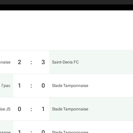
2
:
3
naise
Saint-Denis FC
1
:
0
Грас
Stade Tamponnaise
0
:
1
oise JS
Stade Tamponnaise
1
:
0
uzanne
Stade Tamponnaise