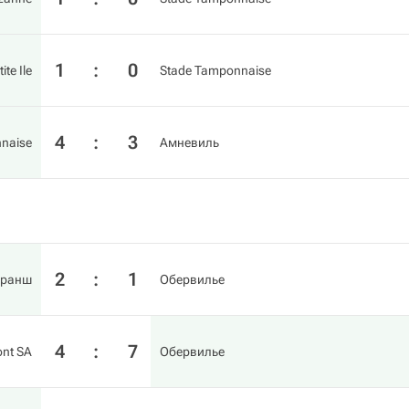
1
:
0
ite Ile
Stade Tamponnaise
4
:
3
naise
Амневиль
2
:
1
вранш
Обервилье
4
:
7
nt SA
Обервилье