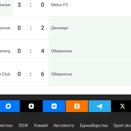
3
:
0
вилье
Melun FC
0
:
2
вилье
Дюнкерк
0
:
4
hereng
Обервилье
0
:
6
e Club
Обервилье
иатлон
ЗОЖ
Хоккей
Авто/мото
Единоборства
Sport sto