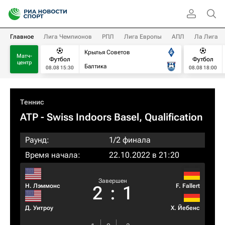
Главное
Лига Чемпионов
РПЛ
Лига Европы
АПЛ
Ла Лига
Крылья Советов
Матч-
Футбол
Футбол
центр
Балтика
08.08 15:30
08.08 18:00
Теннис
ATP
- Swiss Indoors Basel, Qualification
Раунд:
1/2 финала
Время начала:
22.10.2022 в 21:20
Завершен
Н. Лэммонс
F. Fallert
2
:
1
Д. Уитроу
Х. Йебенс