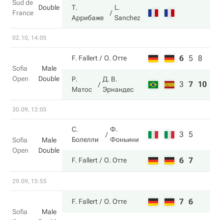
Sud de
Double
Т.
L.
France
Аррибаже
Sanchez
02.10, 14:05
6
5
8
F. Fallert
О. Отте
Sofia
Male
Open
Double
Р.
Д. В.
3
7
10
Матос
Эрнандес
30.09, 12:05
С.
Ф.
3
5
Болелли
Фоньини
Sofia
Male
Open
Double
6
7
F. Fallert
О. Отте
29.09, 15:55
7
6
F. Fallert
О. Отте
Sofia
Male