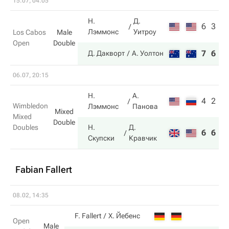
15.07, 04:05
Н.
Д.
6
3
Лэммонс
Уитроу
Los Cabos
Male
Open
Double
7
6
Д. Дакворт
А. Уолтон
06.07, 20:15
Н.
А.
4
2
Wimbledon
Лэммонс
Панова
Mixed
Mixed
Double
Doubles
Н.
Д.
6
6
Скупски
Кравчик
Fabian Fallert
08.02, 14:35
F. Fallert
Х. Йебенс
Open
Male