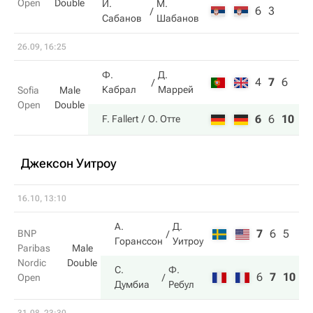
Open
Double
И.
М.
6
3
Сабанов
Шабанов
26.09, 16:25
Ф.
Д.
4
7
6
Кабрал
Маррей
Sofia
Male
Open
Double
6
6
10
F. Fallert
О. Отте
Джексон Уитроу
16.10, 13:10
А.
Д.
7
6
5
BNP
Горанссон
Уитроу
Paribas
Male
Nordic
Double
С.
Ф.
6
7
10
Open
Думбиа
Ребул