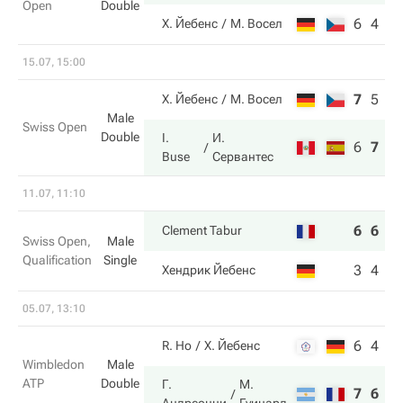
Open
Double
6
4
Х. Йебенс
М. Восел
15.07, 15:00
7
5
6
Х. Йебенс
М. Восел
Male
Swiss Open
Double
I.
И.
6
7
1
Buse
Сервантес
11.07, 11:10
6
6
Clement Tabur
Swiss Open,
Male
Qualification
Single
3
4
Хендрик Йебенс
05.07, 13:10
6
4
R. Ho
Х. Йебенс
Wimbledon
Male
ATP
Double
Г.
М.
7
6