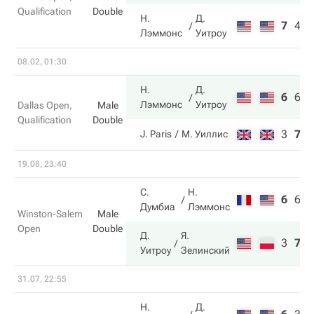
Qualification
Double
Н.
Д.
7
4
8
Лэммонс
Уитроу
08.02, 01:30
Н.
Д.
6
6
1
Лэммонс
Уитроу
Dallas Open,
Male
Qualification
Double
3
7
6
J. Paris
М. Уиллис
19.08, 23:40
С.
Н.
6
6
9
Думбиа
Лэммонс
Winston-Salem
Male
Open
Double
Д.
Я.
3
7
1
Уитроу
Зелинский
31.07, 22:55
Н.
Д.