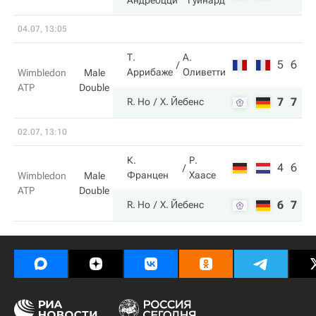
Андреоцци
Гуинард
04.07, 13:05
Т.
А.
5
6
Аррибаже
Оливетти
Wimbledon
Male
ATP
Double
7
7
R. Ho
Х. Йебенс
02.07, 13:10
К.
Р.
4
6
Францен
Хаасе
Wimbledon
Male
ATP
Double
6
7
R. Ho
Х. Йебенс