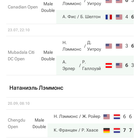
6
3
8
Лэммонс
Уитроу
Male
Canadian Open
Double
4
6
1
А. Фис
Б. Шелтон
23.07, 22:10
Н.
Д.
3
6
7
Лэммонс
Уитроу
Mubadala Citi
Male
DC Open
Double
А.
Р.
6
3
1
Эрлер
Галлоуэй
Натаниэль Лэммонс
20.09, 08:10
6
6
Н. Лэммонс
Ж. Ройер
Chengdu
Male
Open
Double
7
7
К. Францен
Р. Хаасе