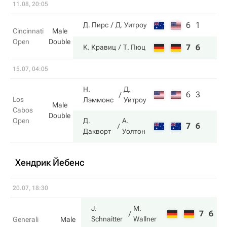
11.08, 20:05
6
1
Д. Пирс
Д. Уитроу
Cincinnati
Male
Open
Double
7
6
К. Кравиц
Т. Пюц
15.07, 04:05
Н.
Д.
6
3
Los
Лэммонс
Уитроу
Male
Cabos
Double
Open
Д.
А.
7
6
Дакворт
Уолтон
Хендрик Йебенс
20.07, 18:30
J.
M.
7
6
Schnaitter
Wallner
Generali
Male