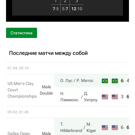
1
2
3
7
:
5
5
:
7
12
:
10
Статистика
Последние матчи между собой
01.04, 20:10
6
4
1
О. Лус
Р. Матос
US Men's Clay
Male
Court
Double
Н.
Д.
Championships
3
6
3
Лэммонс
Уитроу
09.02, 01:45
T.
M.
6
6
1
Hilderbrand
Kiger
Dallas Open,
Male