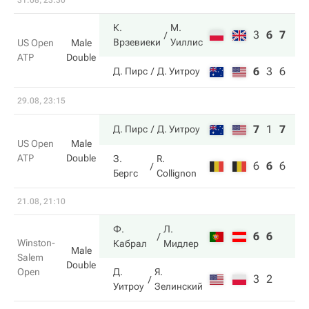
31.08, 23:30
К.
М.
3
6
7
Врзевиеки
Уиллис
US Open
Male
ATP
Double
6
3
6
Д. Пирс
Д. Уитроу
29.08, 23:15
7
1
7
Д. Пирс
Д. Уитроу
US Open
Male
ATP
Double
З.
R.
6
6
6
Бергс
Collignon
21.08, 21:10
Ф.
Л.
6
6
Winston-
Кабрал
Мидлер
Male
Salem
Double
Open
Д.
Я.
3
2
Уитроу
Зелинский