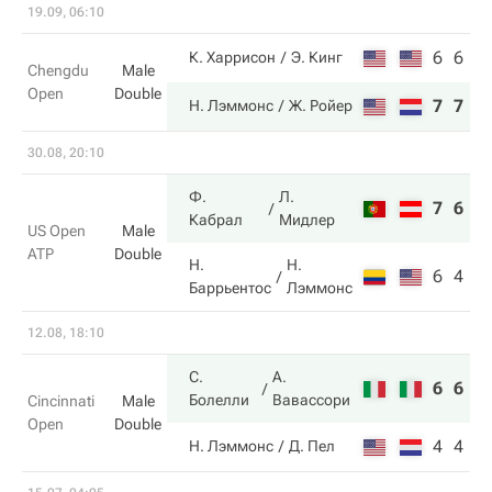
19.09, 06:10
6
6
К. Харрисон
Э. Кинг
Chengdu
Male
Open
Double
7
7
Н. Лэммонс
Ж. Ройер
30.08, 20:10
Ф.
Л.
7
6
Кабрал
Мидлер
US Open
Male
ATP
Double
Н.
Н.
6
4
Баррьентос
Лэммонс
12.08, 18:10
С.
А.
6
6
Болелли
Вавассори
Cincinnati
Male
Open
Double
4
4
Н. Лэммонс
Д. Пел