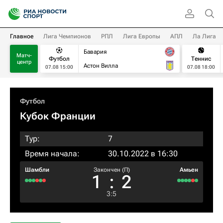
Главное
Лига Чемпионов
РПЛ
Лига Европы
АПЛ
Ла Лига
Бавария
Матч-
Футбол
Теннис
центр
Астон Вилла
07.08 15:00
07.08 18:00
Футбол
Кубок Франции
Тур:
7
Время начала:
30.10.2022 в 16:30
Шамбли
Закончен (П)
Амьен
1
:
2
3
:
5